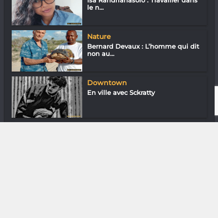
Isa Randrianasolo : Travailler dans
le n...
Nature
Bernard Devaux : L’homme qui dit
non au...
Downtown
En ville avec Sckratty
Mode & Design
Domi Sanji : Chercheur en design
DIVERS