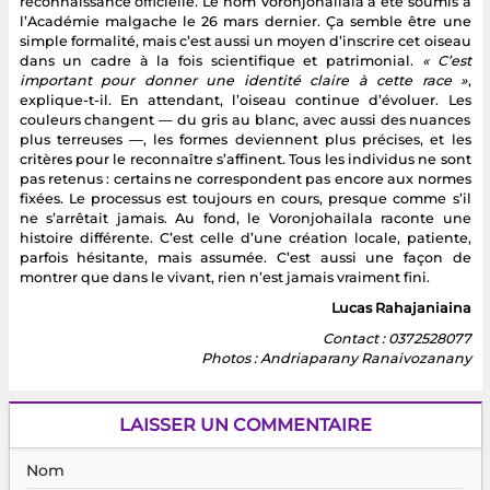
reconnaissance officielle. Le nom Voronjohailala a été soumis à
l’Académie malgache le 26 mars dernier. Ça semble être une
simple formalité, mais c’est aussi un moyen d’inscrire cet oiseau
dans un cadre à la fois scientifique et patrimonial.
« C’est
important pour donner une identité claire à cette race »
,
explique-t-il. En attendant, l’oiseau continue d’évoluer. Les
couleurs changent — du gris au blanc, avec aussi des nuances
plus terreuses —, les formes deviennent plus précises, et les
critères pour le reconnaître s’affinent. Tous les individus ne sont
pas retenus : certains ne correspondent pas encore aux normes
fixées. Le processus est toujours en cours, presque comme s’il
ne s’arrêtait jamais. Au fond, le Voronjohailala raconte une
histoire différente. C’est celle d’une création locale, patiente,
parfois hésitante, mais assumée. C’est aussi une façon de
montrer que dans le vivant, rien n’est jamais vraiment fini.
Lucas Rahajaniaina
Contact : 0372528077
Photos : Andriaparany Ranaivozanany
LAISSER UN COMMENTAIRE
Nom