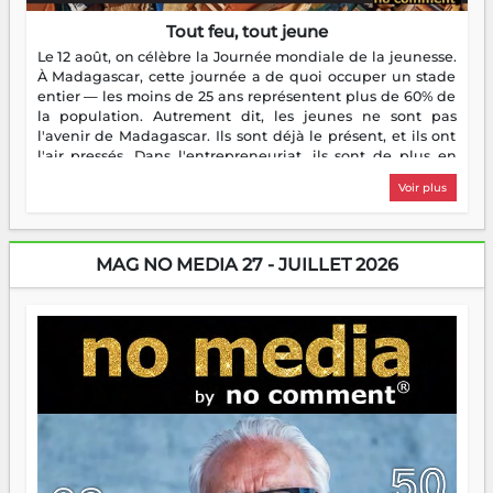
Tout feu, tout jeune
Le 12 août, on célèbre la Journée mondiale de la jeunesse.
À Madagascar, cette journée a de quoi occuper un stade
entier — les moins de 25 ans représentent plus de 60% de
la population. Autrement dit, les jeunes ne sont pas
l'avenir de Madagascar. Ils sont déjà le présent, et ils ont
l'air pressés. Dans l'entrepreneuriat, ils sont de plus en
plus nombreux à se lancer, à créer, à risquer — souvent
Voir plus
sans filet, souvent sans aide, mais toujours avec cette
énergie un peu folle qui fait qu'on se demande s'ils
dorment vraiment la nuit. En culture, les nouvelles sont
encore meilleures. Aina Rasamoelina vient de décrocher le
MAG NO MEDIA 27 - JUILLET 2026
Prix RFI Instrumental Afrique. Miangaly Elia rafle le Prix
Paritana 2026. Madagascar rayonne, et ce sont des mains
jeunes qui tiennent la torche. Alors oui, on pourrait
s'arrêter là, applaudir et rentrer chez soi satisfait. Mais ce
serait passer à côté d'une chose essentielle. La fougue, ça
brûle fort — et parfois, ça brûle vite. Une flamme sans
direction peut éclairer autant qu'elle peut consumer. C'est
là que les aînés entrent en scène — pas pour reprendre le
gouvernail, mais pour montrer où sont les récifs. Les jeunes
ont la force, les vieux ont l'expérience, comme on dit. Ce
n'est pas un combat de générations — c'est une question
d'équipage. Partagez vos réussites, mais aussi vos échecs.