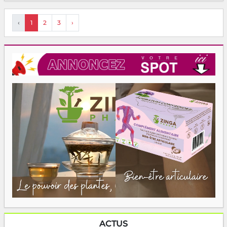
‹
1
2
3
›
ACTUS