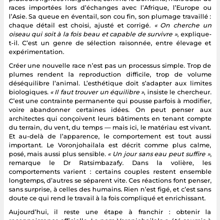
races importées lors d’échanges avec l’Afrique, l’Europe ou
l’Asie. Sa queue en éventail, son cou fin, son plumage travaillé :
chaque détail est choisi, ajusté et corrigé.
« On cherche un
oiseau qui soit à la fois beau et capable de survivre »
, explique-
t-il. C’est un genre de sélection raisonnée, entre élevage et
expérimentation.
Créer une nouvelle race n’est pas un processus simple. Trop de
plumes rendent la reproduction difficile, trop de volume
déséquilibre l’animal. L’esthétique doit s’adapter aux limites
biologiques.
« Il faut trouver un équilibre »
, insiste le chercheur.
C’est une contrainte permanente qui pousse parfois à modifier,
voire abandonner certaines idées. On peut penser aux
architectes qui conçoivent leurs bâtiments en tenant compte
du terrain, du vent, du temps — mais ici, le matériau est vivant.
Et au-delà de l’apparence, le comportement est tout aussi
important. Le Voronjohailala est décrit comme plus calme,
posé, mais aussi plus sensible.
« Un jour sans eau peut suffire »
,
remarque le Dr Ratsimbazafy. Dans la volière, les
comportements varient : certains couples restent ensemble
longtemps, d’autres se séparent vite. Ces réactions font penser,
sans surprise, à celles des humains. Rien n’est figé, et c’est sans
doute ce qui rend le travail à la fois compliqué et enrichissant.
Aujourd’hui, il reste une étape à franchir : obtenir la