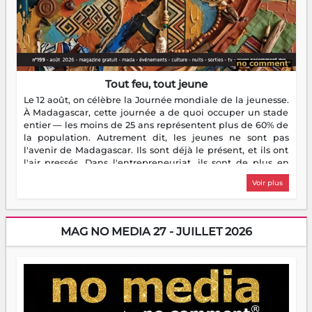
Tout feu, tout jeune
Le 12 août, on célèbre la Journée mondiale de la jeunesse.
À Madagascar, cette journée a de quoi occuper un stade
entier — les moins de 25 ans représentent plus de 60% de
la population. Autrement dit, les jeunes ne sont pas
l'avenir de Madagascar. Ils sont déjà le présent, et ils ont
l'air pressés. Dans l'entrepreneuriat, ils sont de plus en
plus nombreux à se lancer, à créer, à risquer — souvent
Voir plus
sans filet, souvent sans aide, mais toujours avec cette
énergie un peu folle qui fait qu'on se demande s'ils
dorment vraiment la nuit. En culture, les nouvelles sont
encore meilleures. Aina Rasamoelina vient de décrocher le
MAG NO MEDIA 27 - JUILLET 2026
Prix RFI Instrumental Afrique. Miangaly Elia rafle le Prix
Paritana 2026. Madagascar rayonne, et ce sont des mains
jeunes qui tiennent la torche. Alors oui, on pourrait
s'arrêter là, applaudir et rentrer chez soi satisfait. Mais ce
serait passer à côté d'une chose essentielle. La fougue, ça
brûle fort — et parfois, ça brûle vite. Une flamme sans