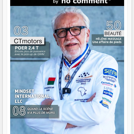
direction peut éclairer autant qu'elle peut consumer. C'est
là que les aînés entrent en scène — pas pour reprendre le
gouvernail, mais pour montrer où sont les récifs. Les jeunes
ont la force, les vieux ont l'expérience, comme on dit. Ce
n'est pas un combat de générations — c'est une question
d'équipage. Partagez vos réussites, mais aussi vos échecs.
Surtout vos échecs, d'ailleurs — ils enseignent mieux que
n'importe quel manuel. À Madagascar, la barque avance.
Il faut juste s'assurer que tout le monde rame dans le
même sens.