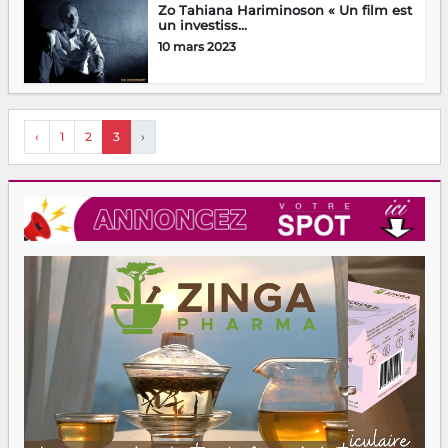
Zo Tahiana Hariminoson « Un film est
un investiss...
10 mars 2023
‹
1
2
3
›