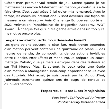
C'était mon premier vrai terrain de jeu. Même quand je ne
maîtrisais pas encore totalement l'animation, je continuais à le
faire vivre. C'est aussi grâce à lui qu'on m'a remarqué. Avec le
temps, les concours internationaux sont devenus une façon de
mesurer mon niveau — AnimChallenge Europe remporté en
2022, Animation Panafricaine de Triggerfish Academy, WOT
Award… À chaque fois qu'un Malgache arrive dans un top 3, ça
me motive encore plus.
Les gens ne voient que l'humour dans votre travail ?
Les gens voient souvent le côté fun, mais trente secondes
d'animation peuvent contenir une quinzaine de plans — des
heures de rendu, de compositing, de corrections invisibles
entre Blender, After Effects et Moho Pro. Je prépare un court-
métrage, Dahalo, que j'aimerais envoyer dans des festivals et
sur TV5 Monde Plus. Et surtout, je veux créer une école
d'animation à Madagascar. Beaucoup apprennent seuls avec
des tutoriels. Moi aussi, je suis passé par là. Aujourd'hui,
j'aimerais transmettre quinze ans de bugs, de rendus et
d'univers cartoon.
Propos recueillis par Lucas Rahajaniaina
Facebook : Tahiry David Animator
Photos : Andry Randrianarisoa