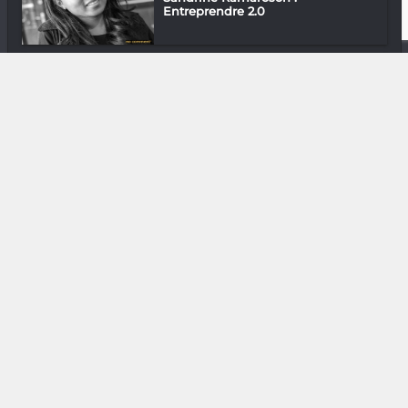
Entreprendre 2.0
Photographie
Matchbox : Sans discrimination
Media & Add-0n
Just Dance 2022 : Ubisoft mène la
danse
Arts de la scène
Chacha : Au-delà du hip-hop
Downtown
En ville avec Tsiory Aaron