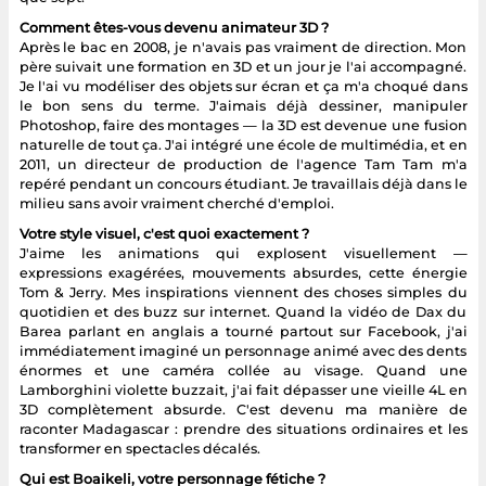
Comment êtes-vous devenu animateur 3D ?
Après le bac en 2008, je n'avais pas vraiment de direction. Mon
père suivait une formation en 3D et un jour je l'ai accompagné.
Je l'ai vu modéliser des objets sur écran et ça m'a choqué dans
le bon sens du terme. J'aimais déjà dessiner, manipuler
Photoshop, faire des montages — la 3D est devenue une fusion
naturelle de tout ça. J'ai intégré une école de multimédia, et en
2011, un directeur de production de l'agence Tam Tam m'a
repéré pendant un concours étudiant. Je travaillais déjà dans le
milieu sans avoir vraiment cherché d'emploi.
Votre style visuel, c'est quoi exactement ?
J'aime les animations qui explosent visuellement —
expressions exagérées, mouvements absurdes, cette énergie
Tom & Jerry. Mes inspirations viennent des choses simples du
quotidien et des buzz sur internet. Quand la vidéo de Dax du
Barea parlant en anglais a tourné partout sur Facebook, j'ai
immédiatement imaginé un personnage animé avec des dents
énormes et une caméra collée au visage. Quand une
Lamborghini violette buzzait, j'ai fait dépasser une vieille 4L en
3D complètement absurde. C'est devenu ma manière de
raconter Madagascar : prendre des situations ordinaires et les
transformer en spectacles décalés.
Qui est Boaikeli, votre personnage fétiche ?