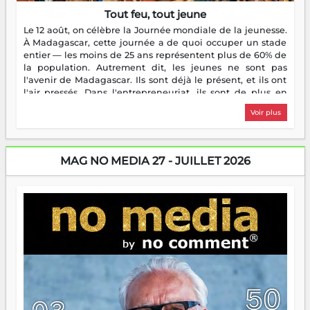
Tout feu, tout jeune
Le 12 août, on célèbre la Journée mondiale de la jeunesse.
À Madagascar, cette journée a de quoi occuper un stade
entier — les moins de 25 ans représentent plus de 60% de
la population. Autrement dit, les jeunes ne sont pas
l'avenir de Madagascar. Ils sont déjà le présent, et ils ont
l'air pressés. Dans l'entrepreneuriat, ils sont de plus en
plus nombreux à se lancer, à créer, à risquer — souvent
Voir plus
sans filet, souvent sans aide, mais toujours avec cette
énergie un peu folle qui fait qu'on se demande s'ils
dorment vraiment la nuit. En culture, les nouvelles sont
encore meilleures. Aina Rasamoelina vient de décrocher le
MAG NO MEDIA 27 - JUILLET 2026
Prix RFI Instrumental Afrique. Miangaly Elia rafle le Prix
Paritana 2026. Madagascar rayonne, et ce sont des mains
jeunes qui tiennent la torche. Alors oui, on pourrait
s'arrêter là, applaudir et rentrer chez soi satisfait. Mais ce
serait passer à côté d'une chose essentielle. La fougue, ça
brûle fort — et parfois, ça brûle vite. Une flamme sans
direction peut éclairer autant qu'elle peut consumer. C'est
là que les aînés entrent en scène — pas pour reprendre le
gouvernail, mais pour montrer où sont les récifs. Les jeunes
ont la force, les vieux ont l'expérience, comme on dit. Ce
n'est pas un combat de générations — c'est une question
d'équipage. Partagez vos réussites, mais aussi vos échecs.