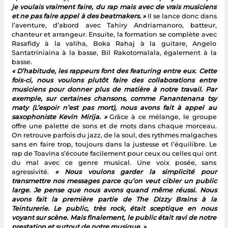
je voulais vraiment faire, du rap mais avec de vrais musiciens
et ne pas faire appel à des beatmakers. »
Il se lance donc dans
l’aventure, d’abord avec Tahiry Andriamanoro, batteur,
chanteur et arrangeur. Ensuite, la formation se complète avec
Rasafidy à la valiha, Boka Rahaj à la guitare, Angelo
Santatriniaina à la basse, Bil Rakotomalala, également à la
basse.
« D’habitude, les rappeurs font des featuring entre eux. Cette
fois-ci, nous voulons plutôt faire des collaborations entre
musiciens pour donner plus de matière à notre travail. Par
exemple, sur certaines chansons, comme Fanantenana tsy
maty (L’espoir n’est pas mort), nous avons fait à appel au
saxophoniste Kevin Mirija. »
Grâce à ce mélange, le groupe
offre une palette de sons et de mots dans chaque morceau.
On retrouve parfois du jazz, de la soul, des rythmes malgaches
sans en faire trop, toujours dans la justesse et l’équilibre. Le
rap de Toavina s’écoute facilement pour ceux ou celles qui ont
du mal avec ce genre musical. Une voix posée, sans
agressivité.
« Nous voulons garder la simplicité pour
transmettre nos messages parce qu’on veut cibler un public
large. Je pense que nous avons quand même réussi. Nous
avons fait la première partie de The Dizzy Brains à la
Teinturerie. Le public, très rock, était sceptique en nous
voyant sur scène. Mais finalement, le public était ravi de notre
prestation et surtout de notre musique. »