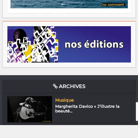
ARCHIVES
Musique
Margherita Davico « J’illustre la
beauté...
Musique
Hery Kabôsy : Une énergie