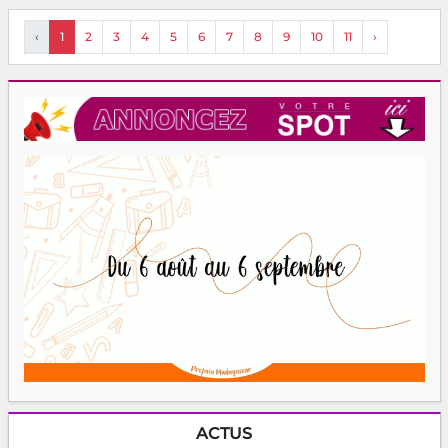
‹
1
2
3
4
5
6
7
8
9
10
11
›
ACTUS