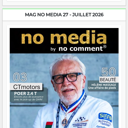
énergie un peu folle qui fait qu'on se demande s'ils
dorment vraiment la nuit. En culture, les nouvelles sont
encore meilleures. Aina Rasamoelina vient de décrocher le
MAG NO MEDIA 27 - JUILLET 2026
Prix RFI Instrumental Afrique. Miangaly Elia rafle le Prix
Paritana 2026. Madagascar rayonne, et ce sont des mains
jeunes qui tiennent la torche. Alors oui, on pourrait
s'arrêter là, applaudir et rentrer chez soi satisfait. Mais ce
serait passer à côté d'une chose essentielle. La fougue, ça
brûle fort — et parfois, ça brûle vite. Une flamme sans
direction peut éclairer autant qu'elle peut consumer. C'est
là que les aînés entrent en scène — pas pour reprendre le
gouvernail, mais pour montrer où sont les récifs. Les jeunes
ont la force, les vieux ont l'expérience, comme on dit. Ce
n'est pas un combat de générations — c'est une question
d'équipage. Partagez vos réussites, mais aussi vos échecs.
Surtout vos échecs, d'ailleurs — ils enseignent mieux que
n'importe quel manuel. À Madagascar, la barque avance.
Il faut juste s'assurer que tout le monde rame dans le
même sens.