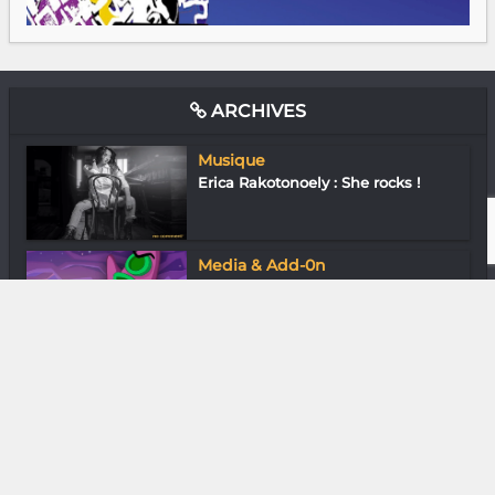
ARCHIVES
Musique
Erica Rakotonoely : She rocks !
Media & Add-0n
Rétrogaming : console-toi, boomer
!
Gastronomie
Cheffe Alex du Oxygen (O2)
Lounge Bar
Media & Add-0n