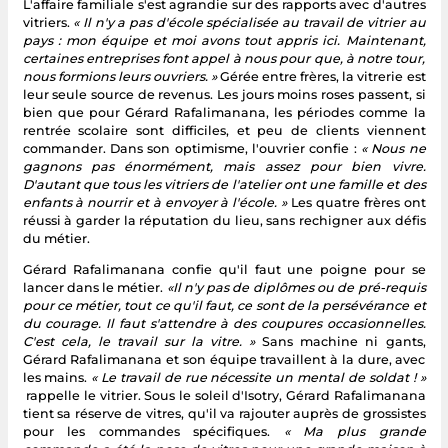
L'affaire familiale s'est agrandie sur des rapports avec d'autres
vitriers.
« Il n'y a pas d'école spécialisée au travail de vitrier au
pays : mon équipe et moi avons tout appris ici. Maintenant,
certaines entreprises font appel à nous pour que, à notre tour,
nous formions leurs ouvriers. »
Gérée entre frères, la vitrerie est
leur seule source de revenus. Les jours moins roses passent, si
bien que pour Gérard Rafalimanana, les périodes comme la
rentrée scolaire sont difficiles, et peu de clients viennent
commander. Dans son optimisme, l'ouvrier confie :
« Nous ne
gagnons pas énormément, mais assez pour bien vivre.
D'autant que tous les vitriers de l'atelier ont une famille et des
enfants à nourrir et à envoyer à l'école. »
Les quatre frères ont
réussi à garder la réputation du lieu, sans rechigner aux défis
du métier.
Gérard Rafalimanana confie qu'il faut une poigne pour se
lancer dans le métier.
«Il n'y pas de diplômes ou de pré-requis
pour ce métier, tout ce qu'il faut, ce sont de la persévérance et
du courage. Il faut s'attendre à des coupures occasionnelles.
C'est cela, le travail sur la vitre. »
Sans machine ni gants,
Gérard Rafalimanana et son équipe travaillent à la dure, avec
les mains.
« Le travail de rue nécessite un mental de soldat ! »
rappelle le vitrier. Sous le soleil d'Isotry, Gérard Rafalimanana
tient sa réserve de vitres, qu'il va rajouter auprès de grossistes
pour les commandes spécifiques.
« Ma plus grande