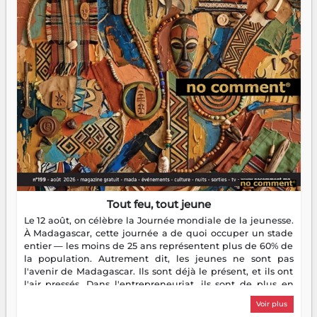
Tout feu, tout jeune
Le 12 août, on célèbre la Journée mondiale de la jeunesse.
À Madagascar, cette journée a de quoi occuper un stade
entier — les moins de 25 ans représentent plus de 60% de
la population. Autrement dit, les jeunes ne sont pas
l'avenir de Madagascar. Ils sont déjà le présent, et ils ont
l'air pressés. Dans l'entrepreneuriat, ils sont de plus en
plus nombreux à se lancer, à créer, à risquer — souvent
Voir plus
sans filet, souvent sans aide, mais toujours avec cette