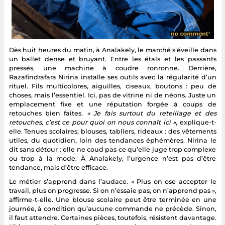
Dès huit heures du matin, à Analakely, le marché s’éveille dans
un ballet dense et bruyant. Entre les étals et les passants
pressés, une machine à coudre ronronne. Derrière,
Razafindrafara Nirina installe ses outils avec la régularité d’un
rituel. Fils multicolores, aiguilles, ciseaux, boutons : peu de
choses, mais l’essentiel. Ici, pas de vitrine ni de néons. Juste un
emplacement fixe et une réputation forgée à coups de
retouches bien faites.
« Je fais surtout du reteillage et des
retouches, c’est ce pour quoi on nous connaît ici »
, explique-t-
elle. Tenues scolaires, blouses, tabliers, rideaux : des vêtements
utiles, du quotidien, loin des tendances éphémères. Nirina le
dit sans détour : elle ne coud pas ce qu’elle juge trop complexe
ou trop à la mode. À Analakely, l’urgence n’est pas d’être
tendance, mais d’être efficace.
Le métier s’apprend dans l’audace. « Plus on ose accepter le
travail, plus on progresse. Si on n’essaie pas, on n’apprend pas »,
affirme-t-elle. Une blouse scolaire peut être terminée en une
journée, à condition qu’aucune commande ne précède. Sinon,
il faut attendre. Certaines pièces, toutefois, résistent davantage.