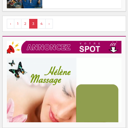
‹
1
2
3
4
›