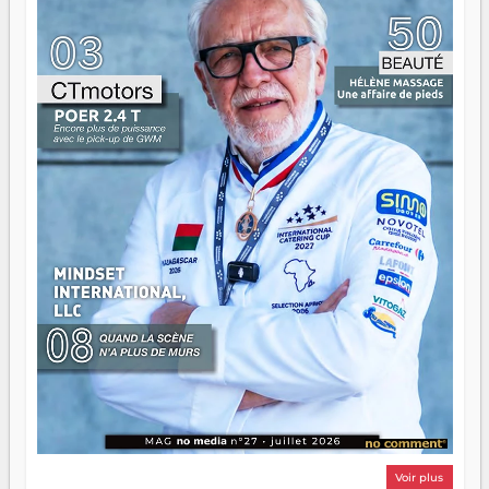
ont la force, les vieux ont l'expérience, comme on dit. Ce
n'est pas un combat de générations — c'est une question
d'équipage. Partagez vos réussites, mais aussi vos échecs.
Surtout vos échecs, d'ailleurs — ils enseignent mieux que
n'importe quel manuel. À Madagascar, la barque avance.
Il faut juste s'assurer que tout le monde rame dans le
même sens.
Voir plus