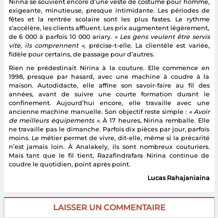
Nirina se souvient encore d’une veste de costume pour homme,
exigeante, minutieuse, presque intimidante. Les périodes de
fêtes et la rentrée scolaire sont les plus fastes. Le rythme
s’accélère, les clients affluent. Les prix augmentent légèrement,
de 6 000 à parfois 10 000 ariary.
« Les gens veulent être servis
vite, ils comprennent »,
précise-t-elle. La clientèle est variée,
fidèle pour certains, de passage pour d’autres.
Rien ne prédestinait Nirina à la couture. Elle commence en
1998, presque par hasard, avec une machine à coudre à la
maison. Autodidacte, elle affine son savoir-faire au fil des
années, avant de suivre une courte formation durant le
confinement. Aujourd’hui encore, elle travaille avec une
ancienne machine manuelle. Son objectif reste simple :
« Avoir
de meilleurs équipements »
. À 17 heures, Nirina remballe. Elle
ne travaille pas le dimanche. Parfois dix pièces par jour, parfois
moins. Le métier permet de vivre, dit-elle, même si la précarité
n’est jamais loin. À Analakely, ils sont nombreux couturiers.
Mais tant que le fil tient, Razafindrafara Nirina continue de
coudre le quotidien, point après point.
Lucas Rahajaniaina
LAISSER UN COMMENTAIRE