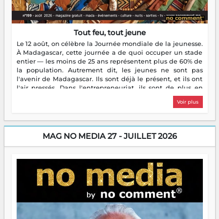
Tout feu, tout jeune
Le 12 août, on célèbre la Journée mondiale de la jeunesse.
À Madagascar, cette journée a de quoi occuper un stade
entier — les moins de 25 ans représentent plus de 60% de
la population. Autrement dit, les jeunes ne sont pas
l'avenir de Madagascar. Ils sont déjà le présent, et ils ont
l'air pressés. Dans l'entrepreneuriat, ils sont de plus en
plus nombreux à se lancer, à créer, à risquer — souvent
Voir plus
sans filet, souvent sans aide, mais toujours avec cette
énergie un peu folle qui fait qu'on se demande s'ils
dorment vraiment la nuit. En culture, les nouvelles sont
encore meilleures. Aina Rasamoelina vient de décrocher le
MAG NO MEDIA 27 - JUILLET 2026
Prix RFI Instrumental Afrique. Miangaly Elia rafle le Prix
Paritana 2026. Madagascar rayonne, et ce sont des mains
jeunes qui tiennent la torche. Alors oui, on pourrait
s'arrêter là, applaudir et rentrer chez soi satisfait. Mais ce
serait passer à côté d'une chose essentielle. La fougue, ça
brûle fort — et parfois, ça brûle vite. Une flamme sans
direction peut éclairer autant qu'elle peut consumer. C'est
là que les aînés entrent en scène — pas pour reprendre le
gouvernail, mais pour montrer où sont les récifs. Les jeunes