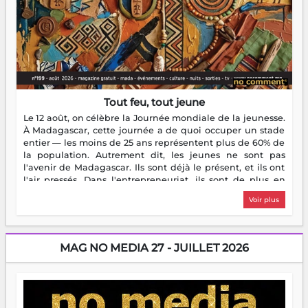
Tout feu, tout jeune
Le 12 août, on célèbre la Journée mondiale de la jeunesse.
À Madagascar, cette journée a de quoi occuper un stade
entier — les moins de 25 ans représentent plus de 60% de
la population. Autrement dit, les jeunes ne sont pas
l'avenir de Madagascar. Ils sont déjà le présent, et ils ont
l'air pressés. Dans l'entrepreneuriat, ils sont de plus en
plus nombreux à se lancer, à créer, à risquer — souvent
Voir plus
sans filet, souvent sans aide, mais toujours avec cette
énergie un peu folle qui fait qu'on se demande s'ils
dorment vraiment la nuit. En culture, les nouvelles sont
encore meilleures. Aina Rasamoelina vient de décrocher le
MAG NO MEDIA 27 - JUILLET 2026
Prix RFI Instrumental Afrique. Miangaly Elia rafle le Prix
Paritana 2026. Madagascar rayonne, et ce sont des mains
jeunes qui tiennent la torche. Alors oui, on pourrait
s'arrêter là, applaudir et rentrer chez soi satisfait. Mais ce
serait passer à côté d'une chose essentielle. La fougue, ça