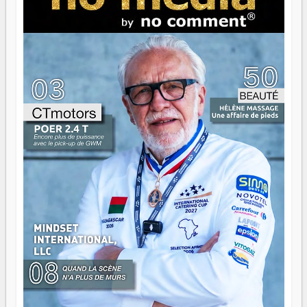
brûle fort — et parfois, ça brûle vite. Une flamme sans
direction peut éclairer autant qu'elle peut consumer. C'est
là que les aînés entrent en scène — pas pour reprendre le
gouvernail, mais pour montrer où sont les récifs. Les jeunes
ont la force, les vieux ont l'expérience, comme on dit. Ce
n'est pas un combat de générations — c'est une question
d'équipage. Partagez vos réussites, mais aussi vos échecs.
Surtout vos échecs, d'ailleurs — ils enseignent mieux que
n'importe quel manuel. À Madagascar, la barque avance.
Il faut juste s'assurer que tout le monde rame dans le
même sens.