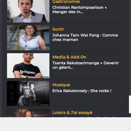
Gastronomie
Christian Rantompoarison «
Manger des in...
Sortir
Johanna Tam Wai Fong : Comme
chez maman
Media & Add-0n
Tsanta Rakotoarimanga « Devenir
un géant...
Musique
Erica Rakotonoely : She rocks !
Loisirs & J’ai essayé
Laura Rasoanaivo Razafy « Je vise
les Je...