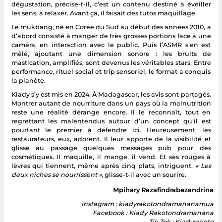
dégustation, précise-t-il, c’est un contenu destiné à éveiller
les sens, à relaxer. Avant ça, il faisait des tutos maquillage.
Le mukbang, né en Corée du Sud au début des années 2010, a
d’abord consisté à manger de très grosses portions face à une
caméra, en interaction avec le public. Puis l’ASMR s’en est
mêlé, ajoutant une dimension sonore : les bruits de
mastication, amplifiés, sont devenus les véritables stars. Entre
performance, rituel social et trip sensoriel, le format a conquis
la planète.
Kiady s’y est mis en 2024. À Madagascar, les avis sont partagés.
Montrer autant de nourriture dans un pays où la malnutrition
reste une réalité dérange encore. Il le reconnaît, tout en
regrettant les malentendus autour d’un concept qu’il est
pourtant le premier à défendre ici. Heureusement, les
restaurateurs, eux, adorent. Il leur apporte de la visibilité et
glisse au passage quelques messages pub pour des
cosmétiques. Il maquille, il mange, il vend. Et ses rouges à
lèvres qui tiennent, même après cinq plats, intriguent.
« Les
deux niches se nourrissent »
, glisse-t-il avec un sourire.
Mpihary Razafindrabezandrina
Instagram : kiadyrakotondramananamua
Facebook : Kiady Rakotondramanana
Tik Tok : Kiadyrakoto