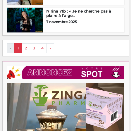
Nirina Ytb : « Je ne cherche pas à
plaire à l’algo...
7 novembre 2025
‹
1
2
3
4
›