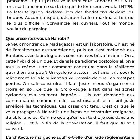
problème. Et puis j'ai trouvé la terre crue. Pendant le COVID,
on a sorti une norme sur la brique de terre crue avec la LNTPB.
La latérite qu'on déclasse lors des fondations devient les
briques. Aucun transport, décarbonisation maximale. Le truc
le plus difficile ? Convaincre les ouvriers. Tout le monde
voulait du parpaing.
Que présentez-vous à Nairobi ?
Je veux montrer que Madagascar est un laboratoire. On est né
de l'architecture austronésienne, puis on s'est mélangé aux
Bantous, avec leurs logiques constructives très africaines. On a
cette hybridité unique. Et dans le paradigme postcolonial, on a
tous la même lutte : comment construire dans la résilience
quand on a si peu ? Un cyclone passe, il faut cinq ans pour le
relèvement. Puis le suivant arrive. J'essaie de dire : on n'est pas
perdus. On sait construire. Il faut juste mieux s'organiser et
croire en soi. Ce que la Croix-Rouge a fait dans les zones
cyclonées m'a vraiment frappée — ils ont demandé aux
communautés comment elles construisaient, et ils ont juste
amélioré les techniques. Ces cases ont tenu. C'est ça que je
veux propager à Nairobi : une façon de construire malgache,
durable, ancrée. Comme quelqu'un qui te dit, je suis dans une
religion — et à la fin de la conversation, il faut que tu sois
converti.
L'architecture malgache souffre-t-elle d'un vide réglementaire