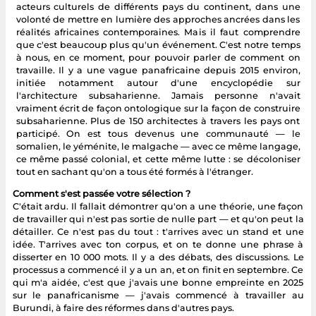
acteurs culturels de différents pays du continent, dans une
volonté de mettre en lumière des approches ancrées dans les
réalités africaines contemporaines. Mais il faut comprendre
que c'est beaucoup plus qu'un événement. C'est notre temps
à nous, en ce moment, pour pouvoir parler de comment on
travaille. Il y a une vague panafricaine depuis 2015 environ,
initiée notamment autour d'une encyclopédie sur
l'architecture subsaharienne. Jamais personne n'avait
vraiment écrit de façon ontologique sur la façon de construire
subsaharienne. Plus de 150 architectes à travers les pays ont
participé. On est tous devenus une communauté — le
somalien, le yéménite, le malgache — avec ce même langage,
ce même passé colonial, et cette même lutte : se décoloniser
tout en sachant qu'on a tous été formés à l'étranger.
Comment s'est passée votre sélection ?
C'était ardu. Il fallait démontrer qu'on a une théorie, une façon
de travailler qui n'est pas sortie de nulle part — et qu'on peut la
détailler. Ce n'est pas du tout : t'arrives avec un stand et une
idée. T'arrives avec ton corpus, et on te donne une phrase à
disserter en 10 000 mots. Il y a des débats, des discussions. Le
processus a commencé il y a un an, et on finit en septembre. Ce
qui m'a aidée, c'est que j'avais une bonne empreinte en 2025
sur le panafricanisme — j'avais commencé à travailler au
Burundi, à faire des réformes dans d'autres pays.