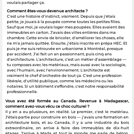
voulais partager ça.
Comment êtes-vous devenue architecte ?
C'est une histoire d'instinct, vraiment. Depuis que j'étais
petite, je jouais à la poupée comme toutes les petites filles.
Sauf que moi, je voulais loger mes poupées. Elles avaient des
immeubles en carton. J'avais des villes entières dans ma
chambre. Cette envie de bricoler, d'améliorer les choses, elle
ne m'a jamais quittée. Ensuite, j'étais inscrite en prépa HEC. Et
puis je me suis retrouvée en urbanisme à Montréal, presque
par accident. J'ai fait un an passionnant, puis cinq ans
d'architecture. L'architecture, c'est un métier d'assemblage —
tu composes avec les matériaux, mais aussi avec la sociologie,
avec l'humain, avec l'environnement. L'architecte est
vraiment le chef d'orchestre de tout ça. C'est une profession
libérale, d'utilité publique, comme les médecins ou les
notaires. Si un bâtiment s'effondre, c'est notre responsabilité
professionnelle.
Vous avez été formée au Canada. Revenue à Madagascar,
comment avez-vous vécu ce choc culturel ?
Il y en a eu plusieurs, en réalité. Le premier, c'est le matériau.
J'étais partie pour construire en bois — j'avais une formation en
architecture bois, et au Canada, il y a une industrie du bois
extraordinaire, on arrive à faire des immeubles de dix-huit
étages. J'arrive à Mada et tout le monde me parle de béton.