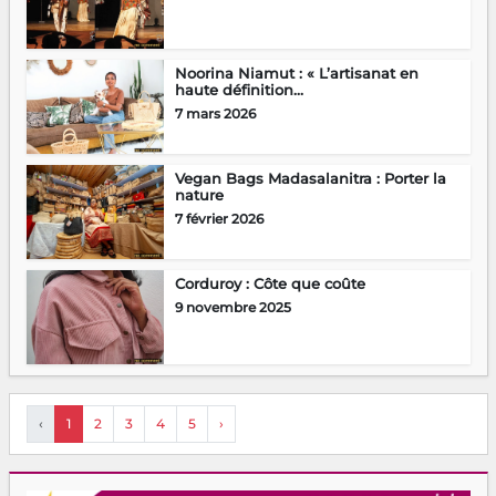
Noorina Niamut : « L’artisanat en
haute définition...
7 mars 2026
Vegan Bags Madasalanitra : Porter la
nature
7 février 2026
Corduroy : Côte que coûte
9 novembre 2025
‹
1
2
3
4
5
›