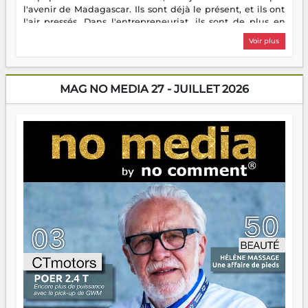
l'avenir de Madagascar. Ils sont déjà le présent, et ils ont
l'air pressés. Dans l'entrepreneuriat, ils sont de plus en
plus nombreux à se lancer, à créer, à risquer — souvent
Voir plus
sans filet, souvent sans aide, mais toujours avec cette
énergie un peu folle qui fait qu'on se demande s'ils
dorment vraiment la nuit. En culture, les nouvelles sont
encore meilleures. Aina Rasamoelina vient de décrocher le
MAG NO MEDIA 27 - JUILLET 2026
Prix RFI Instrumental Afrique. Miangaly Elia rafle le Prix
Paritana 2026. Madagascar rayonne, et ce sont des mains
jeunes qui tiennent la torche. Alors oui, on pourrait
s'arrêter là, applaudir et rentrer chez soi satisfait. Mais ce
serait passer à côté d'une chose essentielle. La fougue, ça
brûle fort — et parfois, ça brûle vite. Une flamme sans
direction peut éclairer autant qu'elle peut consumer. C'est
là que les aînés entrent en scène — pas pour reprendre le
gouvernail, mais pour montrer où sont les récifs. Les jeunes
ont la force, les vieux ont l'expérience, comme on dit. Ce
n'est pas un combat de générations — c'est une question
d'équipage. Partagez vos réussites, mais aussi vos échecs.
Surtout vos échecs, d'ailleurs — ils enseignent mieux que
n'importe quel manuel. À Madagascar, la barque avance.
Il faut juste s'assurer que tout le monde rame dans le
même sens.