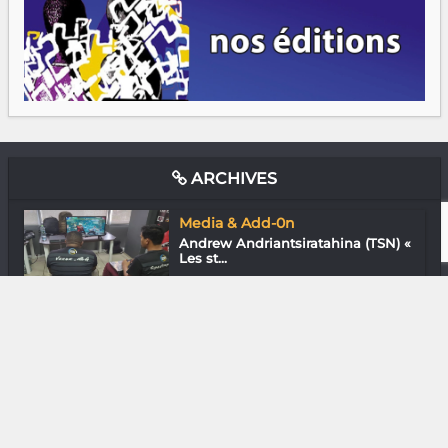
ARCHIVES
Media & Add-0n
Andrew Andriantsiratahina (TSN) «
Les st...
Cinéma
Lova Nantenaina « Je voulais
capturer le...
Nature
Ny Aro Andriamiarosoa : « Les
jeunes peu...