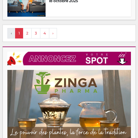
18 octobre 2025
‹
1
2
3
4
›