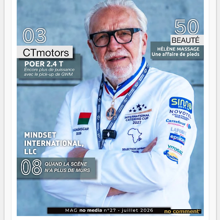
gouvernail, mais pour montrer où sont les récifs. Les jeunes
ont la force, les vieux ont l'expérience, comme on dit. Ce
n'est pas un combat de générations — c'est une question
d'équipage. Partagez vos réussites, mais aussi vos échecs.
Surtout vos échecs, d'ailleurs — ils enseignent mieux que
n'importe quel manuel. À Madagascar, la barque avance.
Il faut juste s'assurer que tout le monde rame dans le
même sens.