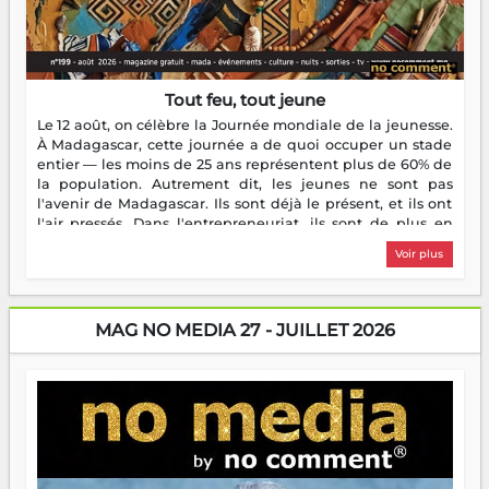
Tout feu, tout jeune
Le 12 août, on célèbre la Journée mondiale de la jeunesse.
À Madagascar, cette journée a de quoi occuper un stade
entier — les moins de 25 ans représentent plus de 60% de
la population. Autrement dit, les jeunes ne sont pas
l'avenir de Madagascar. Ils sont déjà le présent, et ils ont
l'air pressés. Dans l'entrepreneuriat, ils sont de plus en
plus nombreux à se lancer, à créer, à risquer — souvent
Voir plus
sans filet, souvent sans aide, mais toujours avec cette
énergie un peu folle qui fait qu'on se demande s'ils
dorment vraiment la nuit. En culture, les nouvelles sont
encore meilleures. Aina Rasamoelina vient de décrocher le
MAG NO MEDIA 27 - JUILLET 2026
Prix RFI Instrumental Afrique. Miangaly Elia rafle le Prix
Paritana 2026. Madagascar rayonne, et ce sont des mains
jeunes qui tiennent la torche. Alors oui, on pourrait
s'arrêter là, applaudir et rentrer chez soi satisfait. Mais ce
serait passer à côté d'une chose essentielle. La fougue, ça
brûle fort — et parfois, ça brûle vite. Une flamme sans
direction peut éclairer autant qu'elle peut consumer. C'est
là que les aînés entrent en scène — pas pour reprendre le