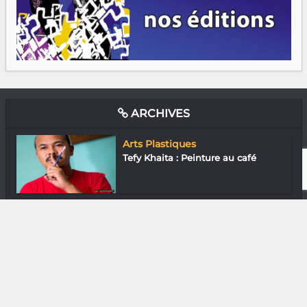
ARCHIVES
Arts Plastiques
Tefy Khaita : Peinture au café
Arts Plastiques
Orphelia Arilala : « Ma plus grande
inf...
Musique
Aynah : Éclectique électrique