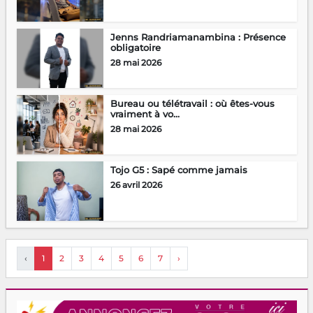
Jenns Randriamanambina : Présence
obligatoire
28 mai 2026
Bureau ou télétravail : où êtes-vous
vraiment à vo...
28 mai 2026
Tojo G5 : Sapé comme jamais
26 avril 2026
‹
1
2
3
4
5
6
7
›