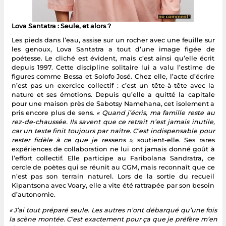
Lova Santatra : Seule, et alors ?
Les pieds dans l’eau, assise sur un rocher avec une feuille sur
les genoux, Lova Santatra a tout d’une image figée de
poétesse. Le cliché est évident, mais c’est ainsi qu’elle écrit
depuis 1997. Cette discipline solitaire lui a valu l’estime de
figures comme Bessa et Solofo José. Chez elle, l’acte d’écrire
n’est pas un exercice collectif : c’est un tête-à-tête avec la
nature et ses émotions. Depuis qu’elle a quitté la capitale
pour une maison près de Sabotsy Namehana, cet isolement a
pris encore plus de sens.
« Quand j’écris, ma famille reste au
rez-de-chaussée. Ils savent que ce retrait n’est jamais inutile,
car un texte finit toujours par naître. C’est indispensable pour
rester fidèle à ce que je ressens »
, soutient-elle. Ses rares
expériences de collaboration ne lui ont jamais donné goût à
l’effort collectif. Elle participe au Faribolana Sandratra, ce
cercle de poètes qui se réunit au CGM, mais reconnaît que ce
n’est pas son terrain naturel. Lors de la sortie du recueil
Kipantsona avec Voary, elle a vite été rattrapée par son besoin
d’autonomie.
« J’ai tout préparé seule. Les autres n’ont débarqué qu’une fois
la scène montée. C’est exactement pour ça que je préfère m’en