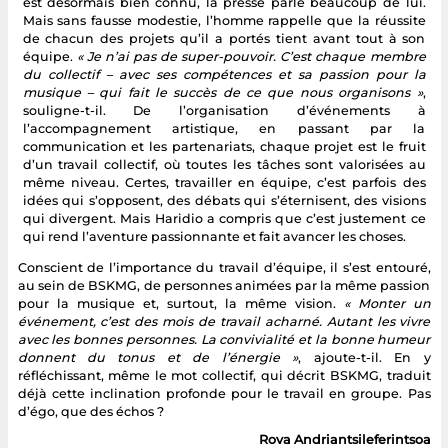
est désormais bien connu, la presse parle beaucoup de lui.
Mais sans fausse modestie, l’homme rappelle que la réussite
de chacun des projets qu’il a portés tient avant tout à son
équipe.
« Je n’ai pas de super-pouvoir. C’est chaque membre
du collectif – avec ses compétences et sa passion pour la
musique – qui fait le succès de ce que nous organisons »
,
souligne-t-il. De l’organisation d’événements à
l’accompagnement artistique, en passant par la
communication et les partenariats, chaque projet est le fruit
d’un travail collectif, où toutes les tâches sont valorisées au
même niveau. Certes, travailler en équipe, c’est parfois des
idées qui s’opposent, des débats qui s’éternisent, des visions
qui divergent. Mais Haridio a compris que c’est justement ce
qui rend l’aventure passionnante et fait avancer les choses.
Conscient de l’importance du travail d’équipe, il s’est entouré,
au sein de BSKMG, de personnes animées par la même passion
pour la musique et, surtout, la même vision.
« Monter un
événement, c’est des mois de travail acharné. Autant les vivre
avec les bonnes personnes. La convivialité et la bonne humeur
donnent du tonus et de l’énergie »
, ajoute-t-il. En y
réfléchissant, même le mot collectif, qui décrit BSKMG, traduit
déjà cette inclination profonde pour le travail en groupe. Pas
d’égo, que des échos ?
Rova Andriantsileferintsoa