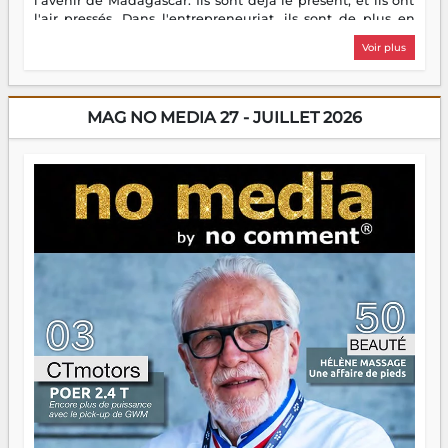
l'avenir de Madagascar. Ils sont déjà le présent, et ils ont
l'air pressés. Dans l'entrepreneuriat, ils sont de plus en
plus nombreux à se lancer, à créer, à risquer — souvent
Voir plus
sans filet, souvent sans aide, mais toujours avec cette
énergie un peu folle qui fait qu'on se demande s'ils
dorment vraiment la nuit. En culture, les nouvelles sont
encore meilleures. Aina Rasamoelina vient de décrocher le
MAG NO MEDIA 27 - JUILLET 2026
Prix RFI Instrumental Afrique. Miangaly Elia rafle le Prix
Paritana 2026. Madagascar rayonne, et ce sont des mains
jeunes qui tiennent la torche. Alors oui, on pourrait
s'arrêter là, applaudir et rentrer chez soi satisfait. Mais ce
serait passer à côté d'une chose essentielle. La fougue, ça
brûle fort — et parfois, ça brûle vite. Une flamme sans
direction peut éclairer autant qu'elle peut consumer. C'est
là que les aînés entrent en scène — pas pour reprendre le
gouvernail, mais pour montrer où sont les récifs. Les jeunes
ont la force, les vieux ont l'expérience, comme on dit. Ce
n'est pas un combat de générations — c'est une question
d'équipage. Partagez vos réussites, mais aussi vos échecs.
Surtout vos échecs, d'ailleurs — ils enseignent mieux que
n'importe quel manuel. À Madagascar, la barque avance.
Il faut juste s'assurer que tout le monde rame dans le
même sens.