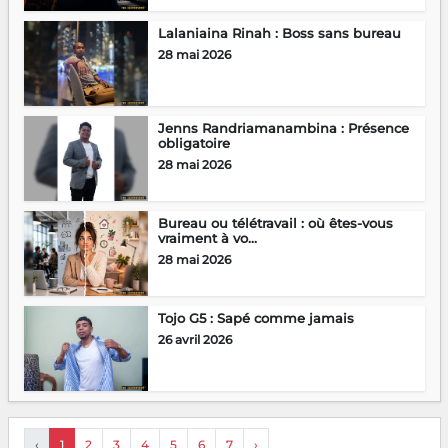
Lalaniaina Rinah : Boss sans bureau
28 mai 2026
Jenns Randriamanambina : Présence
obligatoire
28 mai 2026
Bureau ou télétravail : où êtes-vous
vraiment à vo...
28 mai 2026
Tojo G5 : Sapé comme jamais
26 avril 2026
‹
1
2
3
4
5
6
7
›