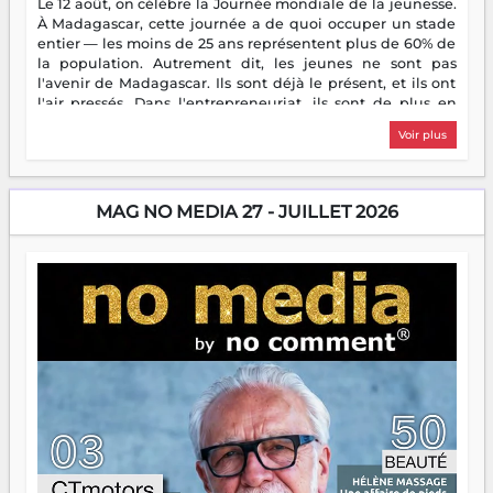
Le 12 août, on célèbre la Journée mondiale de la jeunesse.
À Madagascar, cette journée a de quoi occuper un stade
entier — les moins de 25 ans représentent plus de 60% de
la population. Autrement dit, les jeunes ne sont pas
l'avenir de Madagascar. Ils sont déjà le présent, et ils ont
l'air pressés. Dans l'entrepreneuriat, ils sont de plus en
plus nombreux à se lancer, à créer, à risquer — souvent
Voir plus
sans filet, souvent sans aide, mais toujours avec cette
énergie un peu folle qui fait qu'on se demande s'ils
dorment vraiment la nuit. En culture, les nouvelles sont
encore meilleures. Aina Rasamoelina vient de décrocher le
MAG NO MEDIA 27 - JUILLET 2026
Prix RFI Instrumental Afrique. Miangaly Elia rafle le Prix
Paritana 2026. Madagascar rayonne, et ce sont des mains
jeunes qui tiennent la torche. Alors oui, on pourrait
s'arrêter là, applaudir et rentrer chez soi satisfait. Mais ce
serait passer à côté d'une chose essentielle. La fougue, ça
brûle fort — et parfois, ça brûle vite. Une flamme sans
direction peut éclairer autant qu'elle peut consumer. C'est
là que les aînés entrent en scène — pas pour reprendre le
gouvernail, mais pour montrer où sont les récifs. Les jeunes
ont la force, les vieux ont l'expérience, comme on dit. Ce
n'est pas un combat de générations — c'est une question
d'équipage. Partagez vos réussites, mais aussi vos échecs.
Surtout vos échecs, d'ailleurs — ils enseignent mieux que
n'importe quel manuel. À Madagascar, la barque avance.