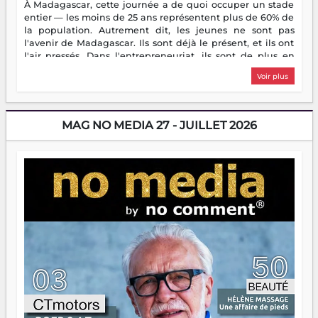
À Madagascar, cette journée a de quoi occuper un stade
entier — les moins de 25 ans représentent plus de 60% de
la population. Autrement dit, les jeunes ne sont pas
l'avenir de Madagascar. Ils sont déjà le présent, et ils ont
l'air pressés. Dans l'entrepreneuriat, ils sont de plus en
plus nombreux à se lancer, à créer, à risquer — souvent
Voir plus
sans filet, souvent sans aide, mais toujours avec cette
énergie un peu folle qui fait qu'on se demande s'ils
dorment vraiment la nuit. En culture, les nouvelles sont
encore meilleures. Aina Rasamoelina vient de décrocher le
MAG NO MEDIA 27 - JUILLET 2026
Prix RFI Instrumental Afrique. Miangaly Elia rafle le Prix
Paritana 2026. Madagascar rayonne, et ce sont des mains
jeunes qui tiennent la torche. Alors oui, on pourrait
s'arrêter là, applaudir et rentrer chez soi satisfait. Mais ce
serait passer à côté d'une chose essentielle. La fougue, ça
brûle fort — et parfois, ça brûle vite. Une flamme sans
direction peut éclairer autant qu'elle peut consumer. C'est
là que les aînés entrent en scène — pas pour reprendre le
gouvernail, mais pour montrer où sont les récifs. Les jeunes
ont la force, les vieux ont l'expérience, comme on dit. Ce
n'est pas un combat de générations — c'est une question
d'équipage. Partagez vos réussites, mais aussi vos échecs.
Surtout vos échecs, d'ailleurs — ils enseignent mieux que
n'importe quel manuel. À Madagascar, la barque avance.
Il faut juste s'assurer que tout le monde rame dans le