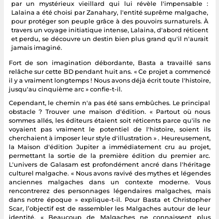
par un mystérieux vieillard qui lui révèle l'impensable :
Lalaina a été choisi par Zanahary, l'entité suprême malgache,
pour protéger son peuple grâce à des pouvoirs surnaturels. À
travers un voyage initiatique intense, Lalaina, d'abord réticent
et perdu, se découvre un destin bien plus grand qu'il n'aurait
jamais imaginé.
Fort de son imagination débordante, Basta a travaillé sans
relâche sur cette BD pendant huit ans. « Ce projet a commencé
il y a vraiment longtemps ! Nous avons déjà écrit toute l'histoire,
jusqu'au cinquième arc » confie-t-il.
Cependant, le chemin n'a pas été sans embûches. Le principal
obstacle ? Trouver une maison d'édition. « Partout où nous
sommes allés, les éditeurs étaient soit réticents parce qu'ils ne
voyaient pas vraiment le potentiel de l'histoire, soient ils
cherchaient à imposer leur style d'illustration » . Heureusement,
la Maison d'édition Jupiter a immédiatement cru au projet,
permettant la sortie de la première édition du premier arc.
L'univers de Galasam est profondément ancré dans l'héritage
culturel malgache. « Nous avons ravivé des mythes et légendes
anciennes malgaches dans un contexte moderne. Vous
rencontrerez des personnages légendaires malgaches, mais
dans notre époque » explique-t-il. Pour Basta et Christopher
Scar, l’objectif est de rassembler les Malgaches autour de leur
identité. « Beaucoup de Malgaches ne connaissent plus