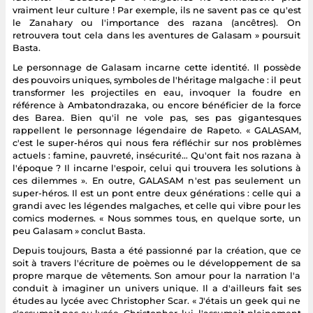
vraiment leur culture ! Par exemple, ils ne savent pas ce qu'est
le Zanahary ou l'importance des razana (ancêtres). On
retrouvera tout cela dans les aventures de Galasam » poursuit
Basta.
Le personnage de Galasam incarne cette identité. Il possède
des pouvoirs uniques, symboles de l'héritage malgache : il peut
transformer les projectiles en eau, invoquer la foudre en
référence à Ambatondrazaka, ou encore bénéficier de la force
des Barea. Bien qu'il ne vole pas, ses pas gigantesques
rappellent le personnage légendaire de Rapeto. « GALASAM,
c'est le super-héros qui nous fera réfléchir sur nos problèmes
actuels : famine, pauvreté, insécurité… Qu'ont fait nos razana à
l'époque ? Il incarne l'espoir, celui qui trouvera les solutions à
ces dilemmes ». En outre, GALASAM n'est pas seulement un
super-héros. Il est un pont entre deux générations : celle qui a
grandi avec les légendes malgaches, et celle qui vibre pour les
comics modernes. « Nous sommes tous, en quelque sorte, un
peu Galasam » conclut Basta.
Depuis toujours, Basta a été passionné par la création, que ce
soit à travers l'écriture de poèmes ou le développement de sa
propre marque de vêtements. Son amour pour la narration l'a
conduit à imaginer un univers unique. Il a d'ailleurs fait ses
études au lycée avec Christopher Scar. « J'étais un geek qui ne