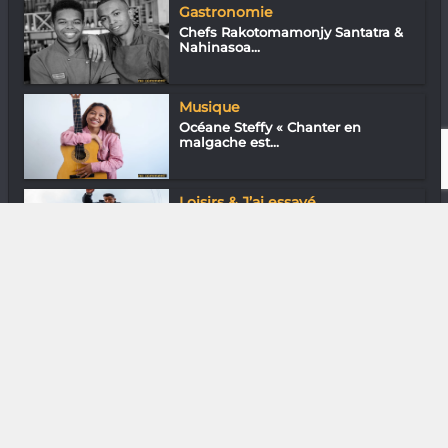
Gastronomie
Chefs Rakotomamonjy Santatra &
Nahinasoa...
Musique
Océane Steffy « Chanter en
malgache est...
Loisirs & J’ai essayé
Lofo Nirina : Maintenant les Russes
conn...
DIVERS