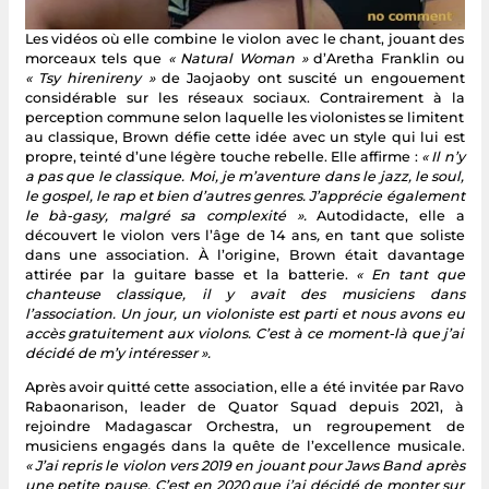
Les vidéos où elle combine le violon avec le chant, jouant des
morceaux tels que
« Natural Woman »
d’Aretha Franklin ou
« Tsy hirenireny »
de Jaojaoby ont suscité un engouement
considérable sur les réseaux sociaux. Contrairement à la
perception commune selon laquelle les violonistes se limitent
au classique, Brown défie cette idée avec un style qui lui est
propre, teinté d’une légère touche rebelle. Elle affirme :
« Il n’y
a pas que le classique. Moi, je m’aventure dans le jazz, le soul,
le gospel, le rap et bien d’autres genres. J’apprécie également
le bà-gasy, malgré sa complexité ».
Autodidacte, elle a
découvert le violon vers l’âge de 14 ans
,
en tant que soliste
dans une association. À l’origine, Brown était davantage
attirée par la guitare basse et la batterie.
« En tant que
chanteuse classique, il y avait des musiciens dans
l’association. Un jour, un violoniste est parti et nous avons eu
accès gratuitement aux violons. C’est à ce moment-là que j’ai
décidé de m’y intéresser ».
Après avoir quitté cette association, elle a été invitée par Ravo
Rabaonarison, leader de Quator Squad depuis 2021, à
rejoindre Madagascar Orchestra, un regroupement de
musiciens engagés dans la quête de l’excellence musicale.
« J’ai repris le violon vers 2019 en jouant pour Jaws Band après
une petite pause. C’est en 2020 que j’ai décidé de monter sur