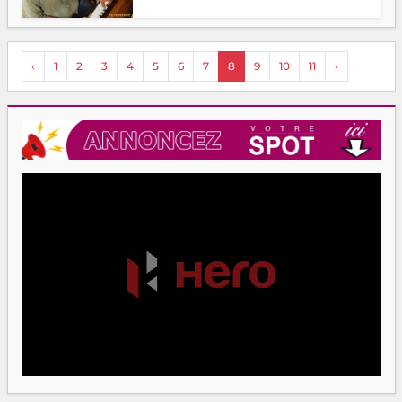
‹
1
2
3
4
5
6
7
8
9
10
11
›