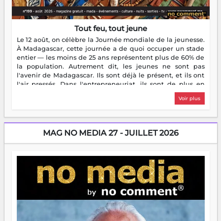
Tout feu, tout jeune
Le 12 août, on célèbre la Journée mondiale de la jeunesse.
À Madagascar, cette journée a de quoi occuper un stade
entier — les moins de 25 ans représentent plus de 60% de
la population. Autrement dit, les jeunes ne sont pas
l'avenir de Madagascar. Ils sont déjà le présent, et ils ont
l'air pressés. Dans l'entrepreneuriat, ils sont de plus en
plus nombreux à se lancer, à créer, à risquer — souvent
Voir plus
sans filet, souvent sans aide, mais toujours avec cette
énergie un peu folle qui fait qu'on se demande s'ils
dorment vraiment la nuit. En culture, les nouvelles sont
encore meilleures. Aina Rasamoelina vient de décrocher le
MAG NO MEDIA 27 - JUILLET 2026
Prix RFI Instrumental Afrique. Miangaly Elia rafle le Prix
Paritana 2026. Madagascar rayonne, et ce sont des mains
jeunes qui tiennent la torche. Alors oui, on pourrait
s'arrêter là, applaudir et rentrer chez soi satisfait. Mais ce
serait passer à côté d'une chose essentielle. La fougue, ça
brûle fort — et parfois, ça brûle vite. Une flamme sans
direction peut éclairer autant qu'elle peut consumer. C'est
là que les aînés entrent en scène — pas pour reprendre le
gouvernail, mais pour montrer où sont les récifs. Les jeunes
ont la force, les vieux ont l'expérience, comme on dit. Ce