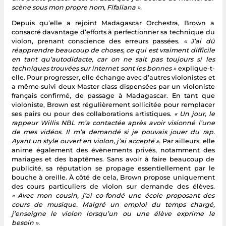
scène sous mon propre nom, Fifaliana ».
Depuis qu’elle a rejoint Madagascar Orchestra, Brown a
consacré davantage d’efforts à perfectionner sa technique du
violon, prenant conscience des erreurs passées.
« J’ai dû
réapprendre beaucoup de choses, ce qui est vraiment difficile
en tant qu’autodidacte, car on ne sait pas toujours si les
techniques trouvées sur internet sont les bonnes »
explique-t-
elle. Pour progresser, elle échange avec d’autres violonistes et
a même suivi deux Master class dispensées par un violoniste
français confirmé, de passage à Madagascar. En tant que
violoniste, Brown est régulièrement sollicitée pour remplacer
ses pairs ou pour des collaborations artistiques.
« Un jour, le
rappeur Willis NBL m’a contactée après avoir visionné l’une
de mes vidéos. Il m’a demandé si je pouvais jouer du rap.
Ayant un style ouvert en violon, j’ai accepté ».
Par ailleurs, elle
anime également des évènements privés, notamment des
mariages et des baptêmes. Sans avoir à faire beaucoup de
publicité, sa réputation se propage essentiellement par le
bouche à oreille. À côté de cela, Brown propose uniquement
des cours particuliers de violon sur demande des élèves.
« Avec mon cousin, j’ai co-fondé une école proposant des
cours de musique. Malgré un emploi du temps chargé,
j’enseigne le violon lorsqu’un ou une élève exprime le
besoin ».