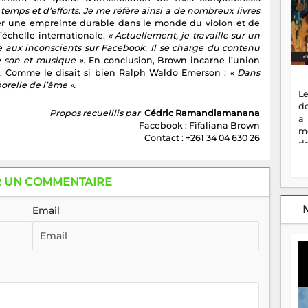
mps et d’efforts. Je me réfère ainsi a de nombreux livres
sser une empreinte durable dans le monde du violon et de
’échelle internationale.
« Actuellement, je travaille sur un
re aux inconscients sur Facebook. Il se charge du contenu
e son et musique ».
En conclusion, Brown incarne l’union
e. Comme le disait si bien Ralph Waldo Emerson :
« Dans
relle de l’âme ».
Le
de
Propos recueillis par
Cédric Ramandiamanana
a
Facebook : Fifaliana Brown
m
Contact : +261 34 04 630 26
de
ne
dé
l'
R UN COMMENTAIRE
no
so
Email
to
f
vr
s
vi
Af
2
ma