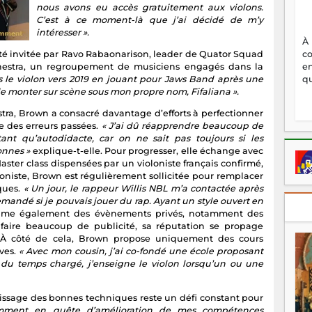
nous avons eu accès gratuitement aux violons.
C’est à ce moment-là que j’ai décidé de m’y
intéresser ».
À
a été invitée par Ravo Rabaonarison, leader de Quator Squad
c
chestra, un regroupement de musiciens engagés dans la
en
ris le violon vers 2019 en jouant pour Jaws Band après une
qu
 de monter sur scène sous mon propre nom, Fifaliana ».
tra, Brown a consacré davantage d’efforts à perfectionner
e des erreurs passées.
« J’ai dû réapprendre beaucoup de
tant qu’autodidacte, car on ne sait pas toujours si les
onnes »
explique-t-elle. Pour progresser, elle échange avec
aster class dispensées par un violoniste français confirmé,
oniste, Brown est régulièrement sollicitée pour remplacer
iques.
« Un jour, le rappeur Willis NBL m’a contactée après
emandé si je pouvais jouer du rap. Ayant un style ouvert en
anime également des évènements privés, notamment des
faire beaucoup de publicité, sa réputation se propage
e. À côté de cela, Brown propose uniquement des cours
èves.
« Avec mon cousin, j’ai co-fondé une école proposant
du temps chargé, j’enseigne le violon lorsqu’un ou une
tissage des bonnes techniques reste un défi constant pour
amment en quête d’amélioration de mes compétences