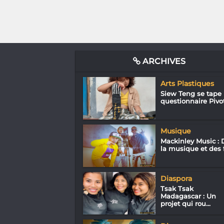
ARCHIVES
Arts Plastiques
Siew Teng se tape 
questionnaire Pivo
Musique
Mackinley Music : 
la musique et des f.
Diaspora
Tsak Tsak
Madagascar : Un
projet qui rou...