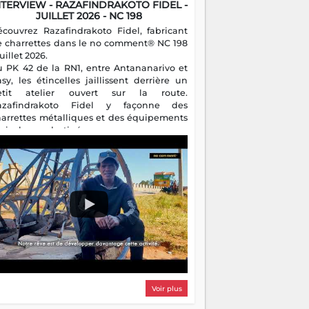
NTERVIEW - RAZAFINDRAKOTO FIDEL -
JUILLET 2026 - NC 198
écouvrez Razafindrakoto Fidel, fabricant
e charrettes dans le no comment® NC 198
juillet 2026.
u PK 42 de la RN1, entre Antananarivo et
asy, les étincelles jaillissent derrière un
etit atelier ouvert sur la route.
azafindrakoto Fidel y façonne des
harrettes métalliques et des équipements
gricoles destinés aux campagnes
algaches. Héritier d'un savoir-faire
milial, il perpétue un métier discret mais
sentiel.
Voir plus