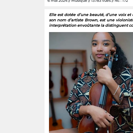
6 mai 2024 // Musique // 13783 vues // Nc : 172
Elle est dotée d’une beauté, d’une voix e
son nom d’artiste Brown, est une violonis
interprétation envoûtante la distinguent 