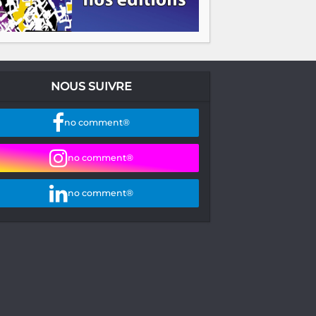
NOUS SUIVRE
no comment®
no comment®
no comment®