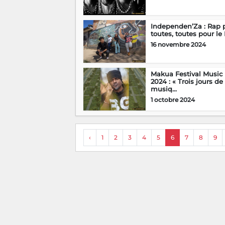
Independen’Za : Rap 
toutes, toutes pour le R
16 novembre 2024
Makua Festival Music
2024 : « Trois jours de
musiq...
1 octobre 2024
‹
1
2
3
4
5
6
7
8
9