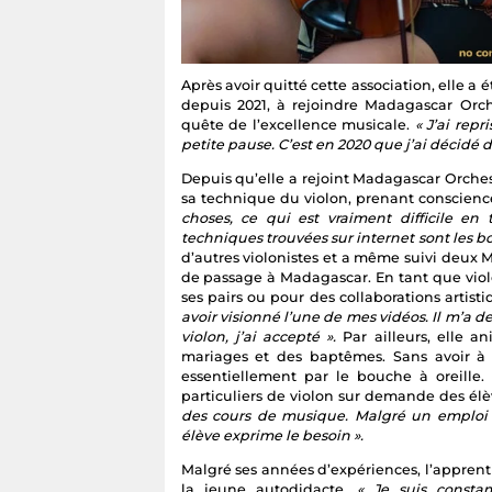
Après avoir quitté cette association, elle 
depuis 2021, à rejoindre Madagascar Or
quête de l’excellence musicale.
« J’ai rep
petite pause. C’est en 2020 que j’ai décidé
Depuis qu’elle a rejoint Madagascar Orches
sa technique du violon, prenant conscienc
choses, ce qui est vraiment difficile en 
techniques trouvées sur internet sont les b
d’autres violonistes et a même suivi deux M
de passage à Madagascar. En tant que viol
ses pairs ou pour des collaborations artist
avoir visionné l’une de mes vidéos. Il m’a d
violon, j’ai accepté ».
Par ailleurs, elle 
mariages et des baptêmes. Sans avoir à 
essentiellement par le bouche à oreill
particuliers de violon sur demande des él
des cours de musique. Malgré un emploi 
élève exprime le besoin ».
Malgré ses années d’expériences, l’appren
la jeune autodidacte.
« Je suis const