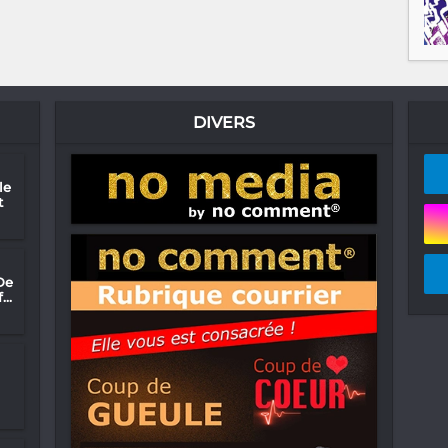
DIVERS
le
t
De
..