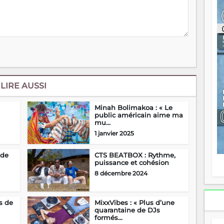
ou
re
p
fo
v
éc
l
p
mo
LIRE AUSSI
fo
di
—
Minah Bolimakoa : « Le
vo
public américain aime ma
mu...
v
m
1 janvier 2025
Ma
s
 de
CTS BEATBOX : Rythme,
m
puissance et cohésion
8 décembre 2024
s de
MixxVibes : « Plus d’une
quarantaine de DJs
formés...