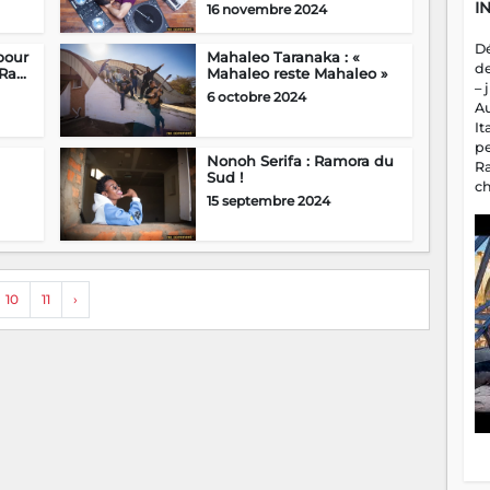
I
16 novembre 2024
D
pour
Mahaleo Taranaka : «
d
a...
Mahaleo reste Mahaleo »
– 
6 octobre 2024
A
It
p
Nonoh Serifa : Ramora du
R
Sud !
c
15 septembre 2024
a
m
fa
es
10
11
›