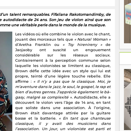
t d’un talent remarquables. Fifaliana Rakotomandimby, de
te autodidacte de 24 ans. Son jeu de violon ainsi que son
comme une véritable perle dans le monde de la musique.
Les vidéos où elle combine le violon avec le chant,
jouant des morceaux tels que
« Natural Woman »
d’Aretha Franklin ou
« Tsy hirenireny »
de
Jaojaoby ont suscité un engouement
considérable sur les réseaux sociaux.
Contrairement à la perception commune selon
laquelle les violonistes se limitent au classique,
Brown défie cette idée avec un style qui lui est
propre, teinté d’une légère touche rebelle. Elle
affirme :
« Il n’y a pas que le classique. Moi, je
m’aventure dans le jazz, le soul, le gospel, le rap et
bien d’autres genres. J’apprécie également le bà-
gasy, malgré sa complexité ».
Autodidacte, elle a
découvert le violon vers l’âge de 14 ans
,
en tant
que soliste dans une association. À l’origine,
Brown était davantage attirée par la guitare
basse et la batterie.
« En tant que chanteuse
classique, il y avait des musiciens dans
l’association. Un jour, un violoniste est parti et