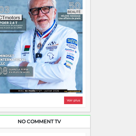
i, on pourrait s'arrêter là, applaudir et
ntrer chez soi satisfait. Mais ce serait
asser à côté d'une chose essentielle. La
ugue, ça brûle fort — et parfois, ça brûle
ite. Une flamme sans direction peut
lairer autant qu'elle peut consumer. C'est
à que les aînés entrent en scène — pas
our reprendre le gouvernail, mais pour
ntrer où sont les récifs. Les jeunes ont la
rce, les vieux ont l'expérience, comme on
t. Ce n'est pas un combat de générations
 c'est une question d'équipage. Partagez
s réussites, mais aussi vos échecs. Surtout
os échecs, d'ailleurs — ils enseignent
ieux que n'importe quel manuel. À
dagascar, la barque avance. Il faut juste
'assurer que tout le monde rame dans le
ême sens.
Voir plus
NO COMMENT TV