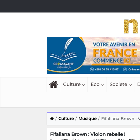
Culture
Eco
Societe
D
Culture
Musique
Fifaliana Brown : V
Fifaliana Brown : Violon rebelle !