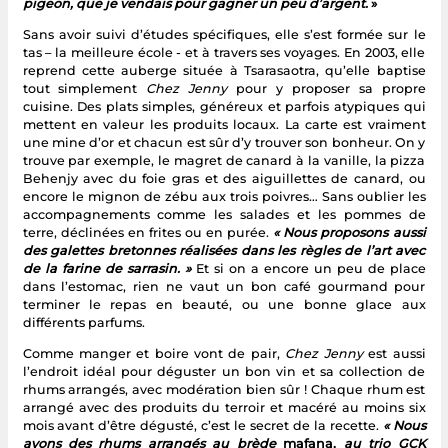
pigeon, que je vendais pour gagner un peu d’argent.
»
Sans avoir suivi d’études spécifiques, elle s’est formée sur le
tas – la meilleure école - et à travers ses voyages. En 2003, elle
reprend cette auberge située à Tsarasaotra, qu’elle baptise
tout simplement
Chez Jenny
pour y proposer sa propre
cuisine. Des plats simples, généreux et parfois atypiques qui
mettent en valeur les produits locaux. La carte est vraiment
une mine d’or et chacun est sûr d’y trouver son bonheur. On y
trouve par exemple, le magret de canard à la vanille, la pizza
Behenjy avec du foie gras et des aiguillettes de canard, ou
encore le mignon de zébu aux trois poivres… Sans oublier les
accompagnements comme les salades et les pommes de
terre, déclinées en frites ou en purée.
« Nous proposons aussi
des galettes bretonnes réalisées dans les règles de l’art avec
de la farine de sarrasin. »
Et si on a encore un peu de place
dans l’estomac, rien ne vaut un bon café gourmand pour
terminer le repas en beauté, ou une bonne glace aux
différents parfums.
Comme manger et boire vont de pair,
Chez Jenny
est aussi
l’endroit idéal pour déguster un bon vin et sa collection de
rhums arrangés, avec modération bien sûr ! Chaque rhum est
arrangé avec des produits du terroir et macéré au moins six
mois avant d’être dégusté, c’est le secret de la recette.
« Nous
avons des rhums arrangés au brède
mafana,
au trio GCK