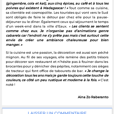
(gingembre, cola et kat), aux cinq épices, au café et à tous les
poivres qui existent à Madagascar ! »
Tout comme sa cuisine,
sa clientèle est cosmopolite. Les touristes qui vont vers le Sud
sont obligés de faire le détour par chez elle pour la pause-
déjeuner ou le dîner. Également ceux qui séjournent le temps
d’un week-end dans la ville d’Eaux.
«
Les clients se sentent
comme chez eux. Je n’organise pas d’animations genre
cabarets car l’endroit ne s’y prête pas mais c’est surtout cette
envie de créer une ambiance chaleureuse pour bien
manger. »
Si la cuisine est une passion, la décoration est aussi son péché
mignon. Au fil de ses voyages, elle ramène des petits trésors
pour décorer son restaurant et n’hésite pas à fouiner dans les
brocantes pour y dénicher des pépites, notamment ces sièges
de tracteur qui font office de tabourets de bar.
« Je change la
décoration tous les ans mais je garde toujours cette touche de
couleurs, ce côté un peu rustique et moderne à la fois. »
C’est
noté !
Aina Zo Raberanto
LAISSER UN COMMENTAIRE