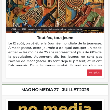
Tout feu, tout jeune
Le 12 août, on célèbre la Journée mondiale de la jeunesse.
À Madagascar, cette journée a de quoi occuper un stade
entier — les moins de 25 ans représentent plus de 60% de
la population. Autrement dit, les jeunes ne sont pas
l'avenir de Madagascar. Ils sont déjà le présent, et ils ont
l'air pressés. Dans l'entrepreneuriat, ils sont de plus en
plus nombreux à se lancer, à créer, à risquer — souvent
Voir plus
sans filet, souvent sans aide, mais toujours avec cette
énergie un peu folle qui fait qu'on se demande s'ils
dorment vraiment la nuit. En culture, les nouvelles sont
encore meilleures. Aina Rasamoelina vient de décrocher le
MAG NO MEDIA 27 - JUILLET 2026
Prix RFI Instrumental Afrique. Miangaly Elia rafle le Prix
Paritana 2026. Madagascar rayonne, et ce sont des mains
jeunes qui tiennent la torche. Alors oui, on pourrait
s'arrêter là, applaudir et rentrer chez soi satisfait. Mais ce
serait passer à côté d'une chose essentielle. La fougue, ça