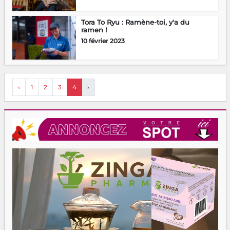
Tora To Ryu : Ramène-toi, y'a du
ramen !
10 février 2023
‹
1
2
3
4
›