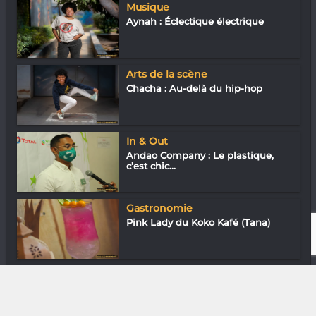
Musique
Aynah : Éclectique électrique
Arts de la scène
Chacha : Au-delà du hip-hop
In & Out
Andao Company : Le plastique,
c’est chic...
Gastronomie
Pink Lady du Koko Kafé (Tana)
Downtown
En ville avec Rojo Rakotobe