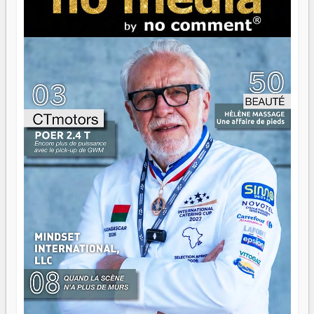
brûle fort — et parfois, ça brûle vite. Une flamme sans
direction peut éclairer autant qu'elle peut consumer. C'est
là que les aînés entrent en scène — pas pour reprendre le
gouvernail, mais pour montrer où sont les récifs. Les jeunes
ont la force, les vieux ont l'expérience, comme on dit. Ce
n'est pas un combat de générations — c'est une question
d'équipage. Partagez vos réussites, mais aussi vos échecs.
Surtout vos échecs, d'ailleurs — ils enseignent mieux que
n'importe quel manuel. À Madagascar, la barque avance.
Il faut juste s'assurer que tout le monde rame dans le
même sens.