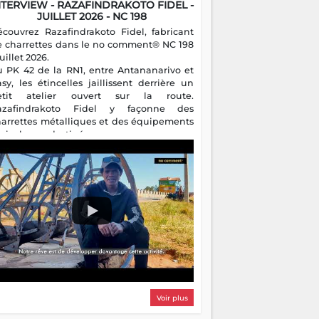
NTERVIEW - RAZAFINDRAKOTO FIDEL -
JUILLET 2026 - NC 198
écouvrez Razafindrakoto Fidel, fabricant
e charrettes dans le no comment® NC 198
juillet 2026.
u PK 42 de la RN1, entre Antananarivo et
asy, les étincelles jaillissent derrière un
etit atelier ouvert sur la route.
azafindrakoto Fidel y façonne des
harrettes métalliques et des équipements
gricoles destinés aux campagnes
algaches. Héritier d'un savoir-faire
milial, il perpétue un métier discret mais
sentiel.
Voir plus