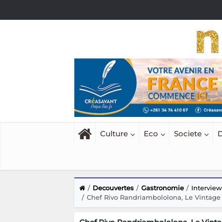
Culture
Eco
Societe
D
Decouvertes
Gastronomie
Intervie
Chef Rivo Randriambololona, Le Vintage