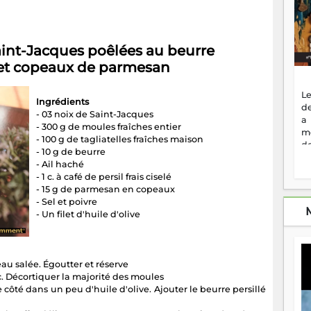
nt-Jacques poêlées au beurre
on et copeaux de parmesan
Le
Ingrédients
de
- 03 noix de Saint-Jacques
a
- 300 g de moules fraîches entier
m
- 100 g de tagliatelles fraîches maison
de
- 10 g de beurre
ne
- Ail haché
dé
- 1 c. à café de persil frais ciselé
l'
- 15 g de parmesan en copeaux
no
- Sel et poivre
so
- Un filet d'huile d'olive
to
f
vr
s
u salée. Égoutter et réserve
vi
c. Décortiquer la majorité des moules
Af
côté dans un peu d'huile d'olive. Ajouter le beurre persillé
2
ma