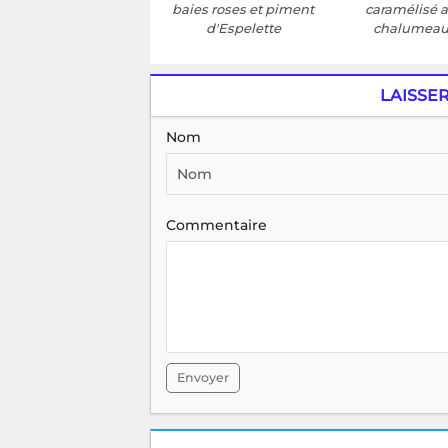
baies roses et piment
caramélisé 
d'Espelette
chalumea
LAISSE
Nom
Commentaire
Envoyer