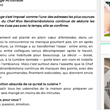
ge Antsirabe
198
age s'est imposé comme l'une des adresses les plus courues
ue du Chef Rivo Randriambololona continue de séduire les
 s'use pas avec le temps, elle se confirme.
ssement est planté en plein cœur d'Antsirabe, dans un
 où la concurrence ne manque pourtant pas. Un an après
ture, Le Vintage a su transformer l'essai : entre amis, en
ou entre collègues venus décompresser après le travail,
evenu une habitude pour beaucoup. Le décor — boisé,
ux, à la lumière tamisée — porte bien son nom et installe
l'ambiance. Mais c'est surtout dans l'assiette que le Chef
driambololona continue de marquer des points, avec des
ions gourmandes, finement exécutées, qui donnent envie
r.
ition absurde de ce qu'est la cuisine ?
 salir tous les ustensiles de la maison pour préparer un
i sera mangé en moins de dix minutes.
e, pour vous ?
é, passion, émotion.