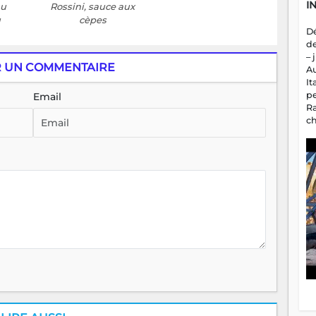
I
au
Rossini, sauce aux
u
cèpes
D
d
– 
R UN COMMENTAIRE
A
It
p
Email
R
c
a
m
fa
es