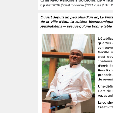
Chef Rivo Randriambololona, Le Vinta
8 juillet 2026 // Gastronomie // 993 vues // Nc : 
Ouvert depuis un peu plus d'un an, Le Vint
de la Ville d'Eau. La cuisine bistronomiq
Antsirabéens — preuve qu'une bonne table ne
L'établi
quartier
son ouver
famille 
c'est d
chaleure
d'emblée 
Rivo Ran
proposit
de reveni
Une défin
L'art de
repas qu
La cuisin
Créativit