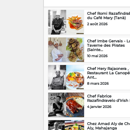
Chef Romi Razafindra
du Café Mary (Tanà)
2 août 2026
Chef Imbe Gervais - L
Taverne des Pirates
(Sainte...
10 mai 2026
Chef Hery Rajaonera ,
Restaurant La Canopé
Ant...
8 mars 2026
Chef Fabrice
Razafindravelo d’Irish
4 janvier 2026
Chez Amad Aly de Ch
Aly, Mahajanga