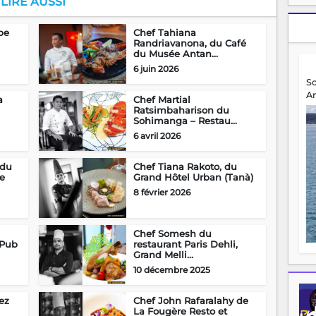
LIRE AUSSI
be
Chef Tahiana
Randriavanona, du Café
du Musée Antan...
6 juin 2026
S
A
a
Chef Martial
Ratsimbaharison du
Sohimanga – Restau...
6 avril 2026
 du
Chef Tiana Rakoto, du
e
Grand Hôtel Urban (Tanà)
8 février 2026
Chef Somesh du
 Pub
restaurant Paris Dehli,
Grand Melli...
10 décembre 2025
ez
Chef John Rafaralahy de
La Fougère Resto et