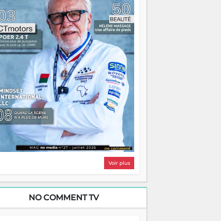
i, on pourrait s'arrêter là, applaudir et
ntrer chez soi satisfait. Mais ce serait
asser à côté d'une chose essentielle. La
ugue, ça brûle fort — et parfois, ça brûle
ite. Une flamme sans direction peut
lairer autant qu'elle peut consumer. C'est
à que les aînés entrent en scène — pas
our reprendre le gouvernail, mais pour
ntrer où sont les récifs. Les jeunes ont la
rce, les vieux ont l'expérience, comme on
t. Ce n'est pas un combat de générations
 c'est une question d'équipage. Partagez
s réussites, mais aussi vos échecs. Surtout
os échecs, d'ailleurs — ils enseignent
ieux que n'importe quel manuel. À
dagascar, la barque avance. Il faut juste
'assurer que tout le monde rame dans le
ême sens.
Voir plus
NO COMMENT TV