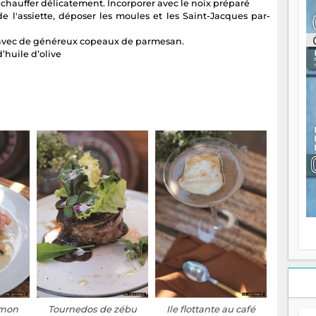
́chauffer délicatement. Incorporer avec le noix préparé
ou
e l'assiette, déposer les moules et les Saint-Jacques par-
re
p
r avec de généreux copeaux de parmesan.
fo
d’huile d’olive
v
éc
l
p
mo
fo
di
—
vo
v
m
Ma
s
m
umon
Tournedos de zébu
Ile flottante au café