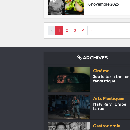
16 novembre 2025
‹
1
2
3
4
›
ARCHIVES
Cinéma
Joe le taxi : thriller
fantastique
Arts Plastiques
Naty Kaly : Embelli
la rue
Gastronomie