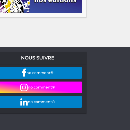
NOUS SUIVRE
no comment®
no comment®
no comment®