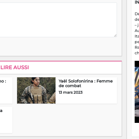
I
D
d
– 
A
It
p
R
c
a
m
LIRE AUSSI
fa
es
o :
Yaël Solofonirina : Femme
de combat
13 mars 2023
ta