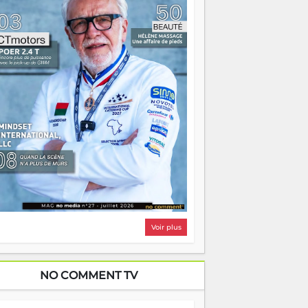
i, on pourrait s'arrêter là, applaudir et
ntrer chez soi satisfait. Mais ce serait
asser à côté d'une chose essentielle. La
ugue, ça brûle fort — et parfois, ça brûle
ite. Une flamme sans direction peut
lairer autant qu'elle peut consumer. C'est
à que les aînés entrent en scène — pas
our reprendre le gouvernail, mais pour
ntrer où sont les récifs. Les jeunes ont la
rce, les vieux ont l'expérience, comme on
t. Ce n'est pas un combat de générations
 c'est une question d'équipage. Partagez
s réussites, mais aussi vos échecs. Surtout
os échecs, d'ailleurs — ils enseignent
ieux que n'importe quel manuel. À
dagascar, la barque avance. Il faut juste
'assurer que tout le monde rame dans le
ême sens.
Voir plus
NO COMMENT TV