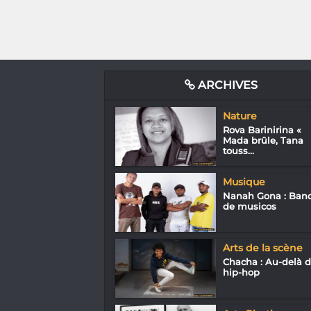
ARCHIVES
Nature
Rova Barinirina «
Mada brûle, Tana
touss...
Musique
Nanah Gona : Ban
de musicos
Arts de la scène
Chacha : Au-delà 
hip-hop