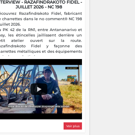
NTERVIEW - RAZAFINDRAKOTO FIDEL -
JUILLET 2026 - NC 198
écouvrez Razafindrakoto Fidel, fabricant
e charrettes dans le no comment® NC 198
juillet 2026.
u PK 42 de la RN1, entre Antananarivo et
asy, les étincelles jaillissent derrière un
etit atelier ouvert sur la route.
azafindrakoto Fidel y façonne des
harrettes métalliques et des équipements
gricoles destinés aux campagnes
algaches. Héritier d'un savoir-faire
milial, il perpétue un métier discret mais
sentiel.
Voir plus