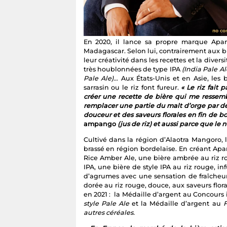
En 2020, il lance sa propre marque Apa
Madagascar. Selon lui, contrairement aux biè
leur créativité dans les recettes et la divers
très houblonnées de type IPA
(India Pale Al
Pale Ale)…
Aux États-Unis et en Asie, les 
sarrasin ou le riz font fureur.
« Le riz fait
créer une recette de bière qui me ressemb
remplacer une partie du malt d’orge par de
douceur et des saveurs florales en fin de b
ampango
(jus de riz) et aussi parce que le
Cultivé dans la région d’Alaotra Mangoro, 
brassé en région bordelaise. En créant Ap
Rice Amber Ale, une bière ambrée au riz ro
IPA, une bière de style IPA au riz rouge, i
d’agrumes avec une sensation de fraîcheur
dorée au riz rouge, douce, aux saveurs flora
en 2021 : la Médaille d’argent au Concours
style Pale Ale
et la Médaille d’argent au
F
autres céréales.