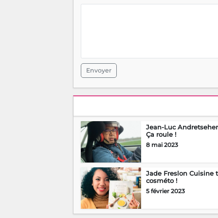
Envoyer
Jean-Luc Andretsehen
Ça roule !
8 mai 2023
Jade Freslon Cuisine 
cosméto !
5 février 2023