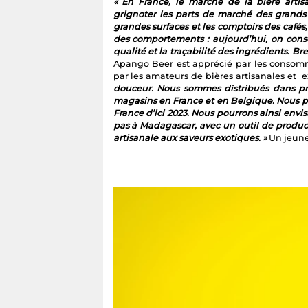
« En France, le marché de la bière art
grignoter les parts de marché des grands 
grandes surfaces et les comptoirs des cafés,
des comportements : aujourd’hui, on consom
qualité et la traçabilité des ingrédients. Br
Apango Beer est apprécié par les consom
par les amateurs de bières artisanales et 
douceur. Nous sommes distribués dans prè
magasins en France et en Belgique. Nous p
France d’ici 2023. Nous pourrons ainsi envi
pas à Madagascar, avec un outil de product
artisanale aux saveurs exotiques. »
Un jeune 