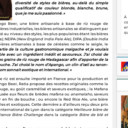
diversité de styles de bières, au-delà du simple
qualificatif de couleur blonde, blanche, brune,
que je me suis passionné. »
À
c
ngo Beer, une bière artisanale à base de riz rouge de
en
res industrielles, les bières artisanales se distinguent par
qu
ité au niveau des styles, les plus populaires étant les bières
e),
NEIPA (
New England India Pale Ale),
DIPA
(Double India
bières artisanales à base de céréales comme le seigle, le
 partie de la culture gastronomique malgache et je voulais
le avec un ingrédient inédit et savoureux. J’ai choisi de
s grains de riz rouge de Madagascar afin d’apporter de la
ouche. J’ai choisi le nom d’Apango, un clin d’œil au
ranon-
 nom sonnait exotique et international. »
le riz est ensuite importé en France pour la production et
ango Beer, Ratia propose des recettes originales comme la
uge, au goût caramélisé et saveurs exotiques, ; la Mafana
nfusée aux fleurs de brèdes
mafana
ou
anamalaho,
saveurs
 en fin de bouche ; ou encore la Red Rice Ale, une bière
les et exotiques. Cette dernière a d’ailleurs reçu deux prix
 international de Lyon dans la catégorie
Meilleure bière de
rance Bière Challenge
dans la catégorie
Bière de blé et