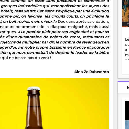
isanale connaît un essor sans précédent et commence à
groupes industrielles qui monopolisaient les rayons des
 hôtels, restaurants. Cet essor s’explique par une évolution
me bio, on favorise les circuits courts, on privilégie la
ef, on boit moins, mais mieux ! »
Deux ans après sa création,
mateurs notamment de la diaspora malgache, mais aussi
exotiques.
« Le produit plaît pour son originalité et pour sa
s d’une quarantaine de points de vente, restaurants et
Le
rojetons de multiplier par dix le nombre de revendeurs en
de
sager d’ouvrir notre propre brasserie en France et pourquoi
a
ion qui nous permettrait de devenir le leader de la bière
m
qui ne brasse pas du vent !
de
ne
dé
Aina Zo Raberanto
l'
no
so
to
f
vr
s
vi
Af
2
ma