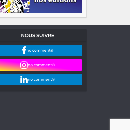
NOUS SUIVRE
no comment®
no comment®
no comment®