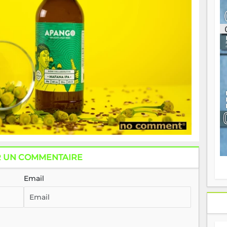
ou
re
p
fo
v
éc
l
p
mo
fo
di
—
vo
v
m
Ma
s
R UN COMMENTAIRE
m
Email