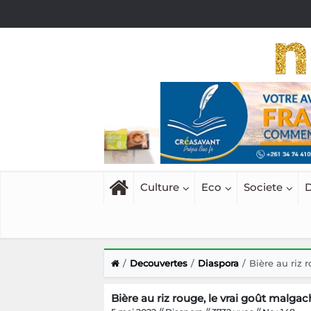
Culture
Eco
Societe
D
Decouvertes
Diaspora
Bière au riz 
Bière au riz rouge, le vrai goût malgac