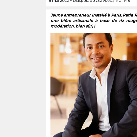
5 mai 2022 // Diaspora // 3732 vues // Nc : 148
Jeune entrepreneur installé à Paris, Ratia
une bière artisanale à base de riz rou
modération, bien sûr) !