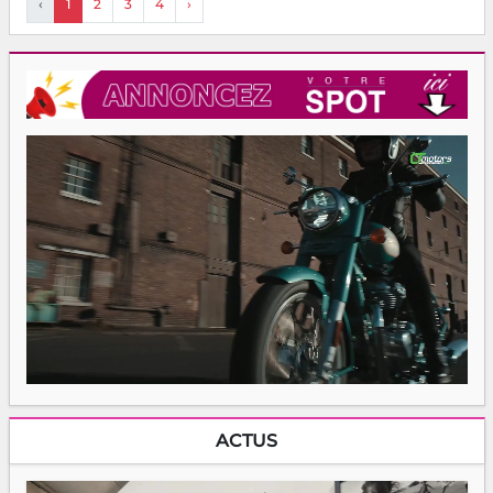
‹
1
2
3
4
›
ACTUS