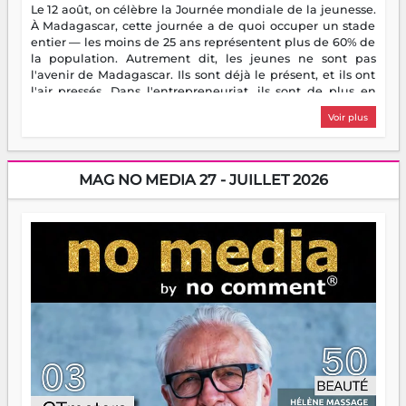
Le 12 août, on célèbre la Journée mondiale de la jeunesse.
À Madagascar, cette journée a de quoi occuper un stade
entier — les moins de 25 ans représentent plus de 60% de
la population. Autrement dit, les jeunes ne sont pas
l'avenir de Madagascar. Ils sont déjà le présent, et ils ont
l'air pressés. Dans l'entrepreneuriat, ils sont de plus en
plus nombreux à se lancer, à créer, à risquer — souvent
Voir plus
sans filet, souvent sans aide, mais toujours avec cette
énergie un peu folle qui fait qu'on se demande s'ils
dorment vraiment la nuit. En culture, les nouvelles sont
encore meilleures. Aina Rasamoelina vient de décrocher le
MAG NO MEDIA 27 - JUILLET 2026
Prix RFI Instrumental Afrique. Miangaly Elia rafle le Prix
Paritana 2026. Madagascar rayonne, et ce sont des mains
jeunes qui tiennent la torche. Alors oui, on pourrait
s'arrêter là, applaudir et rentrer chez soi satisfait. Mais ce
serait passer à côté d'une chose essentielle. La fougue, ça
brûle fort — et parfois, ça brûle vite. Une flamme sans
direction peut éclairer autant qu'elle peut consumer. C'est
là que les aînés entrent en scène — pas pour reprendre le
gouvernail, mais pour montrer où sont les récifs. Les jeunes
ont la force, les vieux ont l'expérience, comme on dit. Ce
n'est pas un combat de générations — c'est une question
d'équipage. Partagez vos réussites, mais aussi vos échecs.
Surtout vos échecs, d'ailleurs — ils enseignent mieux que
n'importe quel manuel. À Madagascar, la barque avance.