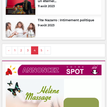
un éternel...
11 août 2023
Tite Nazarro : Intimement politique
9 août 2023
‹
1
2
3
4
5
›