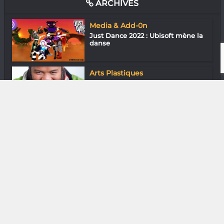
ARCHIVES
Media & Add-0n
Just Dance 2022 : Ubisoft mène la
danse
Arts Plastiques
Finengo Mahasaky : La peinture
sans rire
Media & Add-0n
One Punch Man : C’est qui le plus
balèze...
Arts de la scène
Soa Ratsifandrihana : Groove
malgache
Cinéma