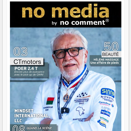
jeunes qui tiennent la torche. Alors oui, on pourrait
s'arrêter là, applaudir et rentrer chez soi satisfait. Mais ce
serait passer à côté d'une chose essentielle. La fougue, ça
brûle fort — et parfois, ça brûle vite. Une flamme sans
direction peut éclairer autant qu'elle peut consumer. C'est
là que les aînés entrent en scène — pas pour reprendre le
gouvernail, mais pour montrer où sont les récifs. Les jeunes
ont la force, les vieux ont l'expérience, comme on dit. Ce
n'est pas un combat de générations — c'est une question
d'équipage. Partagez vos réussites, mais aussi vos échecs.
Surtout vos échecs, d'ailleurs — ils enseignent mieux que
n'importe quel manuel. À Madagascar, la barque avance.
Il faut juste s'assurer que tout le monde rame dans le
même sens.