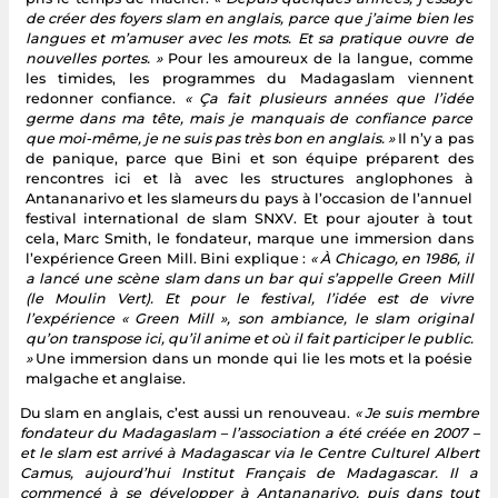
de créer des foyers slam en anglais, parce que j’aime bien les
langues et m’amuser avec les mots. Et sa pratique ouvre de
nouvelles portes. »
Pour les amoureux de la langue, comme
les timides, les programmes du Madagaslam viennent
redonner confiance.
« Ça fait plusieurs années que l’idée
germe dans ma tête, mais je manquais de confiance parce
que moi-même, je ne suis pas très bon en anglais. »
Il n’y a pas
de panique, parce que Bini et son équipe préparent des
rencontres ici et là avec les structures anglophones à
Antananarivo et les slameurs du pays à l’occasion de l’annuel
festival international de slam SNXV. Et pour ajouter à tout
cela, Marc Smith, le fondateur, marque une immersion dans
l’expérience Green Mill. Bini explique :
« À Chicago, en 1986, il
a lancé une scène slam dans un bar qui s’appelle Green Mill
(le Moulin Vert). Et pour le festival, l’idée est de vivre
l’expérience « Green Mill », son ambiance, le slam original
qu’on transpose ici, qu’il anime et où il fait participer le public.
»
Une immersion dans un monde qui lie les mots et la poésie
malgache et anglaise.
Du slam en anglais, c’est aussi un renouveau.
« Je suis membre
fondateur du Madagaslam – l’association a été créée en 2007 –
et le slam est arrivé à Madagascar via le Centre Culturel Albert
Camus, aujourd’hui Institut Français de Madagascar. Il a
commencé à se développer à Antananarivo, puis dans tout