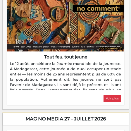
Tout feu, tout jeune
Le 12 août, on célèbre la Journée mondiale de la jeunesse.
À Madagascar, cette journée a de quoi occuper un stade
entier — les moins de 25 ans représentent plus de 60% de
la population. Autrement dit, les jeunes ne sont pas
l'avenir de Madagascar. Ils sont déjà le présent, et ils ont
l'air pressés. Dans l'entrepreneuriat, ils sont de plus en
plus nombreux à se lancer, à créer, à risquer — souvent
Voir plus
sans filet, souvent sans aide, mais toujours avec cette
énergie un peu folle qui fait qu'on se demande s'ils
dorment vraiment la nuit. En culture, les nouvelles sont
encore meilleures. Aina Rasamoelina vient de décrocher le
MAG NO MEDIA 27 - JUILLET 2026
Prix RFI Instrumental Afrique. Miangaly Elia rafle le Prix
Paritana 2026. Madagascar rayonne, et ce sont des mains