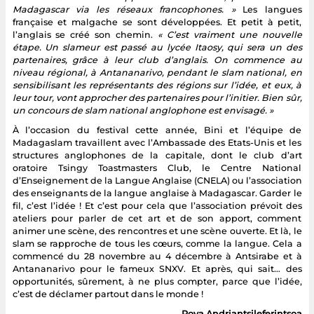
Madagascar via les réseaux francophones. »
Les langues
française et malgache se sont développées. Et petit à petit,
l’anglais se créé son chemin.
« C’est vraiment une nouvelle
étape. Un slameur est passé au lycée Itaosy, qui sera un des
partenaires, grâce à leur club d’anglais. On commence au
niveau régional, à Antananarivo, pendant le slam national, en
sensibilisant les représentants des régions sur l’idée, et eux, à
leur tour, vont approcher des partenaires pour l’initier. Bien sûr,
un concours de slam national anglophone est envisagé. »
À l’occasion du festival cette année, Bini et l’équipe de
Madagaslam travaillent avec l’Ambassade des Etats-Unis et les
structures anglophones de la capitale, dont le club d’art
oratoire Tsingy Toastmasters Club, le Centre National
d’Enseignement de la Langue Anglaise (CNELA) ou l’association
des enseignants de la langue anglaise à Madagascar. Garder le
fil, c’est l’idée ! Et c’est pour cela que l’association prévoit des
ateliers pour parler de cet art et de son apport, comment
animer une scène, des rencontres et une scène ouverte. Et là, le
slam se rapproche de tous les cœurs, comme la langue. Cela a
commencé du 28 novembre au 4 décembre à Antsirabe et à
Antananarivo pour le fameux SNXV. Et après, qui sait… des
opportunités, sûrement, à ne plus compter, parce que l’idée,
c’est de déclamer partout dans le monde !
Rova Andriantsileferintsoa