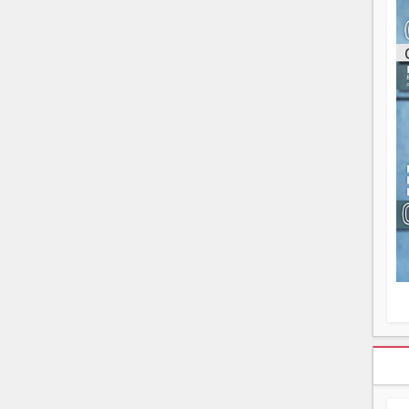
ou
re
p
fo
v
éc
l
p
mo
fo
di
—
vo
v
m
Ma
s
m