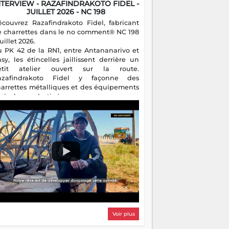
NTERVIEW - RAZAFINDRAKOTO FIDEL -
JUILLET 2026 - NC 198
écouvrez Razafindrakoto Fidel, fabricant
e charrettes dans le no comment® NC 198
juillet 2026.
u PK 42 de la RN1, entre Antananarivo et
asy, les étincelles jaillissent derrière un
etit atelier ouvert sur la route.
azafindrakoto Fidel y façonne des
harrettes métalliques et des équipements
gricoles destinés aux campagnes
algaches. Héritier d'un savoir-faire
milial, il perpétue un métier discret mais
sentiel.
Voir plus