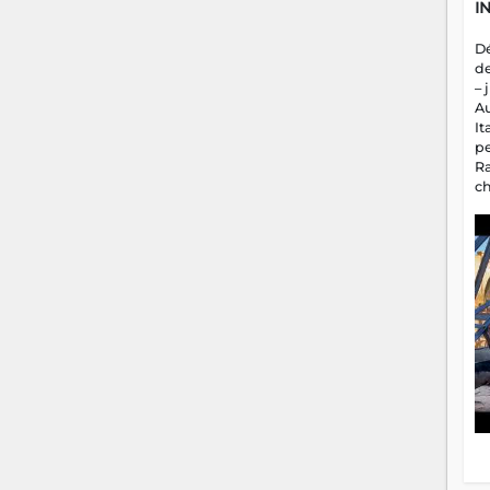
I
D
d
– 
A
It
p
R
c
a
m
fa
es