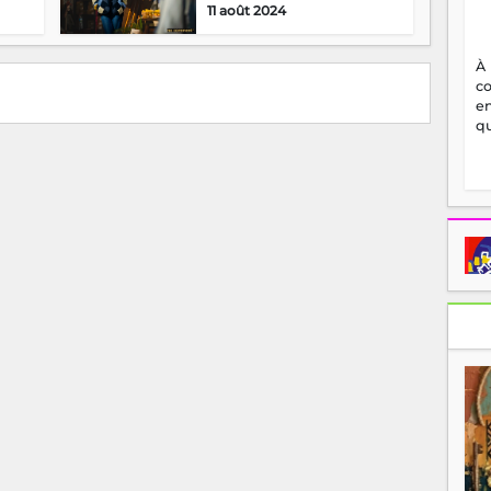
11 août 2024
À
c
en
qu