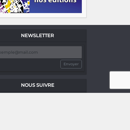
NEWSLETTER
Envoyer
NOUS SUIVRE
no comment®
no comment®
no comment®