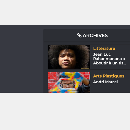
ARCHIVES
Littérature
Jean Luc
Raharimanana «
Aboutir à un tis...
Arts Plastiques
Andri Marcel
Entreprendre
Andriamamonjiso
Nandrianina « Il
était...