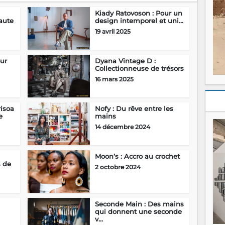
Kiady Ratovoson : Pour un
aute
design intemporel et uni...
19 avril 2025
our
Dyana Vintage D :
Collectionneuse de trésors
16 mars 2025
isoa
Nofy : Du rêve entre les
e
mains
14 décembre 2024
Moon’s : Accro au crochet
s de
2 octobre 2024
Seconde Main : Des mains
qui donnent une seconde
v...