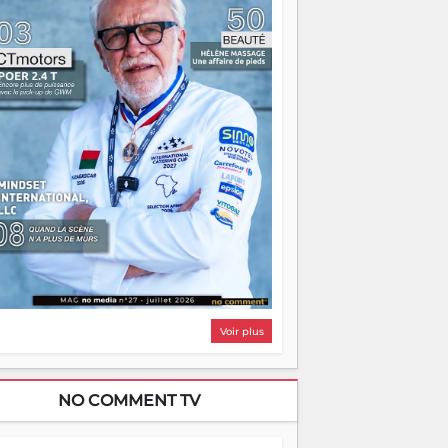
i, on pourrait s'arrêter là, applaudir et
ntrer chez soi satisfait. Mais ce serait
asser à côté d'une chose essentielle. La
ugue, ça brûle fort — et parfois, ça brûle
ite. Une flamme sans direction peut
lairer autant qu'elle peut consumer. C'est
à que les aînés entrent en scène — pas
our reprendre le gouvernail, mais pour
ntrer où sont les récifs. Les jeunes ont la
rce, les vieux ont l'expérience, comme on
t. Ce n'est pas un combat de générations
 c'est une question d'équipage. Partagez
s réussites, mais aussi vos échecs. Surtout
os échecs, d'ailleurs — ils enseignent
ieux que n'importe quel manuel. À
dagascar, la barque avance. Il faut juste
'assurer que tout le monde rame dans le
ême sens.
Voir plus
NO COMMENT TV