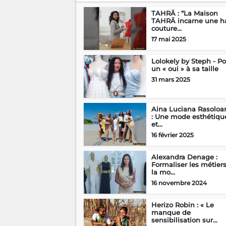
TAHRĀ : “La Maison
TAHRĀ incarne une h
couture...
17 mai 2025
Lolokely by Steph - P
un « oui » à sa taille
31 mars 2025
Aina Luciana Rasoloar
: Une mode esthétiqu
et...
16 février 2025
Alexandra Denage :
Formaliser les métier
la mo...
16 novembre 2024
Herizo Robin : « Le
manque de
sensibilisation sur...