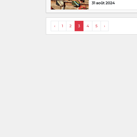
31 août 2024
‹
1
2
3
4
5
›