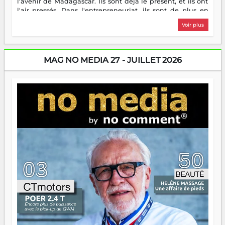
l'avenir de Madagascar. Ils sont déjà le présent, et ils ont
l'air pressés. Dans l'entrepreneuriat, ils sont de plus en
plus nombreux à se lancer, à créer, à risquer — souvent
Voir plus
sans filet, souvent sans aide, mais toujours avec cette
énergie un peu folle qui fait qu'on se demande s'ils
dorment vraiment la nuit. En culture, les nouvelles sont
encore meilleures. Aina Rasamoelina vient de décrocher le
MAG NO MEDIA 27 - JUILLET 2026
Prix RFI Instrumental Afrique. Miangaly Elia rafle le Prix
Paritana 2026. Madagascar rayonne, et ce sont des mains
jeunes qui tiennent la torche. Alors oui, on pourrait
s'arrêter là, applaudir et rentrer chez soi satisfait. Mais ce
serait passer à côté d'une chose essentielle. La fougue, ça
brûle fort — et parfois, ça brûle vite. Une flamme sans
direction peut éclairer autant qu'elle peut consumer. C'est
là que les aînés entrent en scène — pas pour reprendre le
gouvernail, mais pour montrer où sont les récifs. Les jeunes
ont la force, les vieux ont l'expérience, comme on dit. Ce
n'est pas un combat de générations — c'est une question
d'équipage. Partagez vos réussites, mais aussi vos échecs.
Surtout vos échecs, d'ailleurs — ils enseignent mieux que
n'importe quel manuel. À Madagascar, la barque avance.
Il faut juste s'assurer que tout le monde rame dans le
même sens.