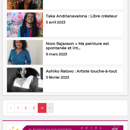
Taka Andrianavalona : Libre créateur
5 avril 2023
Noro Rajaoson « Ma peinture est
spontanée et int...
9 mars 2023
Ashiko Ratovo : Artiste touche-à-tout
3 février 2023
‹
1
2
3
4
›