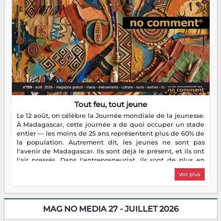
Tout feu, tout jeune
Le 12 août, on célèbre la Journée mondiale de la jeunesse.
À Madagascar, cette journée a de quoi occuper un stade
entier — les moins de 25 ans représentent plus de 60% de
la population. Autrement dit, les jeunes ne sont pas
l'avenir de Madagascar. Ils sont déjà le présent, et ils ont
l'air pressés. Dans l'entrepreneuriat, ils sont de plus en
plus nombreux à se lancer, à créer, à risquer — souvent
Voir plus
sans filet, souvent sans aide, mais toujours avec cette
énergie un peu folle qui fait qu'on se demande s'ils
dorment vraiment la nuit. En culture, les nouvelles sont
encore meilleures. Aina Rasamoelina vient de décrocher le
MAG NO MEDIA 27 - JUILLET 2026
Prix RFI Instrumental Afrique. Miangaly Elia rafle le Prix