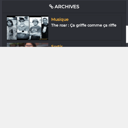
ARCHIVES
Musique
The roar : Ça griffe comme ça riffe
Sortir
Johanna Tam Wai Fong : Comme
chez maman
Loisirs & J’ai essayé
Lofo Nirina : Maintenant les Russes
conn...
Arts de la scène
Odéam Rakoto : Maître du théâtre
de brou...