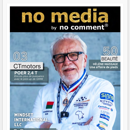
Paritana 2026. Madagascar rayonne, et ce sont des mains
jeunes qui tiennent la torche. Alors oui, on pourrait
s'arrêter là, applaudir et rentrer chez soi satisfait. Mais ce
serait passer à côté d'une chose essentielle. La fougue, ça
brûle fort — et parfois, ça brûle vite. Une flamme sans
direction peut éclairer autant qu'elle peut consumer. C'est
là que les aînés entrent en scène — pas pour reprendre le
gouvernail, mais pour montrer où sont les récifs. Les jeunes
ont la force, les vieux ont l'expérience, comme on dit. Ce
n'est pas un combat de générations — c'est une question
d'équipage. Partagez vos réussites, mais aussi vos échecs.
Surtout vos échecs, d'ailleurs — ils enseignent mieux que
n'importe quel manuel. À Madagascar, la barque avance.
Il faut juste s'assurer que tout le monde rame dans le
même sens.