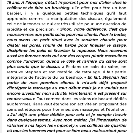
16 ans. A l’époque, c’était important pour moi d’aller chez le
coiffeur et de faire un brushing. »
En effet, pour être un bon
barbier, il y a quelques petites techniques qu’il faut
apprendre comme la manipulation des ciseaux, également
celle de la tondeuse qui est très utilisée pour une question de
rapidité et de précision.
« Sinon, notre différence, c’est que
nous sommes aux petits soins pour nos clients. Pour la barbe,
nous avons un petit rituel avec la serviette chaude pour
dilater les pores, l’huile de barbe pour finaliser le rasage,
discipliner les poils et favoriser la repousse. Nous recevons
aussi les femmes mais qui ont des coupes plutôt masculines
comme l’undercut, quand le côté et l’arrière du crâne sont
plus courts que le dessus. »
Et dans un coin du salon, on
retrouve Stephan et son matériel de tatouage. Il fait partie
intégrante de l’activité du barbershop.
« En fait, Stephan fait
partie de mes premiers clients. Il m’avait déjà proposé
d’intégrer le tatouage au tout début mais je ne voulais pas
encore diversifier mon activité. Maintenant, il est présent sur
rendez-vous. »
Tout comme dans les salons de beauté dédiés
aux femmes, Tiana veut étendre son activité en proposant des
soins esthétiques pour hommes, des massages et l’épilation.
« J’ai déjà une pièce dédiée pour cela et je compte l’ouvrir
dans quelques temps. Avec mon métier, j’ai l’impression de
valoriser à ma façon les « mpanety », ces coiffeurs de quartier
où tous les hommes vont pour se faire beau mais surtout pour