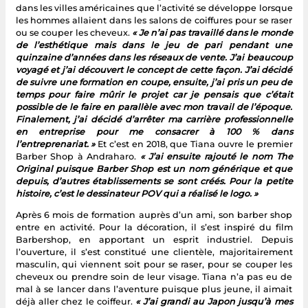
dans les villes américaines que l’activité se développe lorsque
les hommes allaient dans les salons de coiffures pour se raser
ou se couper les cheveux.
« Je n’ai pas travaillé dans le monde
de l’esthétique mais dans le jeu de pari pendant une
quinzaine d’années dans les réseaux de vente. J’ai beaucoup
voyagé et j’ai découvert le concept de cette façon. J’ai décidé
de suivre une formation en coupe, ensuite, j’ai pris un peu de
temps pour faire mûrir le projet car je pensais que c’était
possible de le faire en parallèle avec mon travail de l’époque.
Finalement, j’ai décidé d’arrêter ma carrière professionnelle
en entreprise pour me consacrer à 100 % dans
l’entreprenariat. »
Et c’est en 2018, que Tiana ouvre le premier
Barber Shop à Andraharo.
« J’ai ensuite rajouté le nom The
Original puisque Barber Shop est un nom générique et que
depuis, d’autres établissements se sont créés. Pour la petite
histoire, c’est le dessinateur POV qui a réalisé le logo. »
Après 6 mois de formation auprès d’un ami, son barber shop
entre en activité. Pour la décoration, il s’est inspiré du film
Barbershop, en apportant un esprit industriel. Depuis
l’ouverture, il s’est constitué une clientèle, majoritairement
masculin, qui viennent soit pour se raser, pour se couper les
cheveux ou prendre soin de leur visage. Tiana n’a pas eu de
mal à se lancer dans l’aventure puisque plus jeune, il aimait
déjà aller chez le coiffeur.
« J’ai grandi au Japon jusqu’à mes