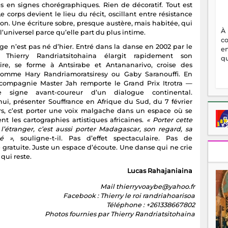
s en signes chorégraphiques. Rien de décoratif. Tout est
e corps devient le lieu du récit, oscillant entre résistance
on. Une écriture sobre, presque austère, mais habitée, qui
À
l’universel parce qu’elle part du plus intime.
c
ge n’est pas né d’hier. Entré dans la danse en 2002 par le
en
, Thierry Randriatsitohaina élargit rapidement son
qu
ire, se forme à Antsirabe et Antananarivo, croise des
comme Hary Randriamoratsiresy ou Gaby Saranouffi. En
 compagnie Master Jah remporte le Grand Prix Itrotra —
e signe avant-coureur d’un dialogue continental.
hui, présenter Souffrance en Afrique du Sud, du 7 février
s, c’est porter une voix malgache dans un espace où se
nt les cartographies artistiques africaines.
« Porter cette
l’étranger, c’est aussi porter Madagascar, son regard, sa
té »
, souligne-t-il. Pas d’effet spectaculaire. Pas de
é gratuite. Juste un espace d’écoute. Une danse qui ne crie
 qui reste.
Lucas Rahajaniaina
Mail thierryvoaybe@yahoo.fr
Facebook : Thierry le roi randriahoarisoa
Téléphone : +261338667802
Photos fournies par Thierry Randriatsitohaina