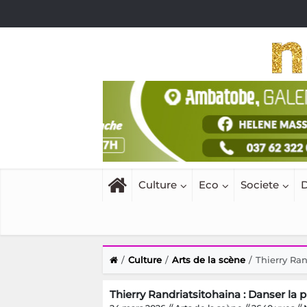
Culture
Eco
Societe
D
Culture
Arts de la scène
Thierry Ran
Thierry Randriatsitohaina : Danser la p