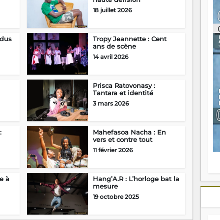
ou
18 juillet 2026
re
p
fo
rdus
Tropy Jeannette : Cent
v
ans de scène
éc
14 avril 2026
l
p
mo
Prisca Ratovonasy :
fo
Tantara et identité
di
—
3 mars 2026
vo
v
m
:
Mahefasoa Nacha : En
Ma
vers et contre tout
s
11 février 2026
m
e à
Hang’A.R : L’horloge bat la
mesure
19 octobre 2025