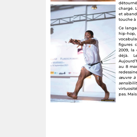
détourné
chargé. L
et aband
touche à 
Ce langa
hip-hop
vocabula
figures 
2009, la
déjà. L
Aujourd’
au 8 mar
redessine
œuvre à 
sensibili
virtuosit
pas. Mais