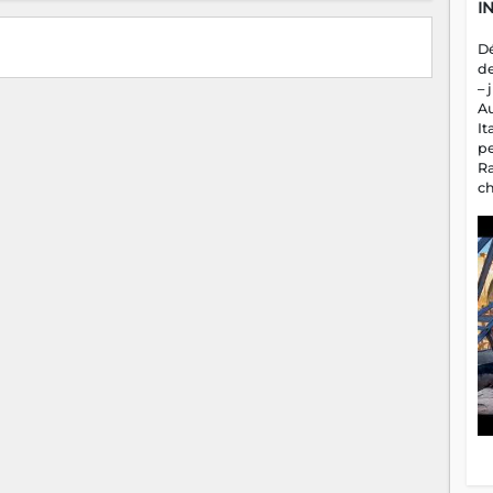
I
D
d
– 
A
It
p
R
c
a
m
fa
es