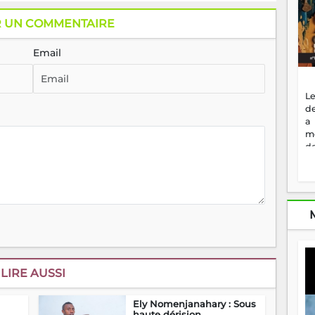
R UN COMMENTAIRE
Email
Le
de
a
m
de
ne
dé
l'
no
so
to
f
vr
s
LIRE AUSSI
vi
Af
2
Ely Nomenjanahary : Sous
ma
haute dérision