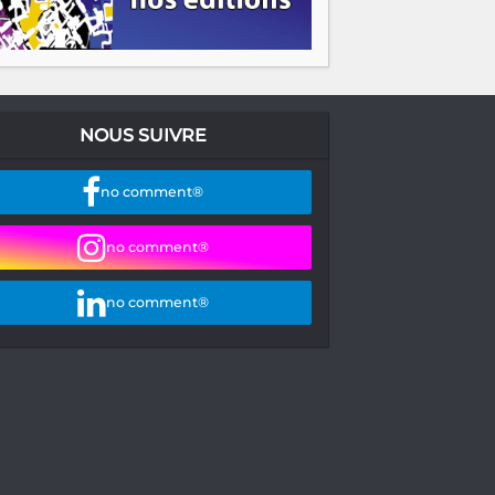
NOUS SUIVRE
no comment®
no comment®
no comment®