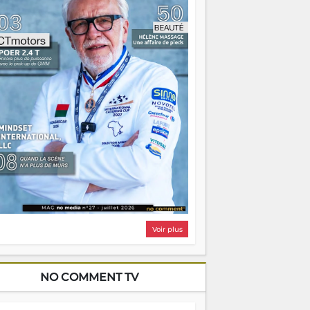
i, on pourrait s'arrêter là, applaudir et
ntrer chez soi satisfait. Mais ce serait
asser à côté d'une chose essentielle. La
ugue, ça brûle fort — et parfois, ça brûle
ite. Une flamme sans direction peut
lairer autant qu'elle peut consumer. C'est
à que les aînés entrent en scène — pas
our reprendre le gouvernail, mais pour
ntrer où sont les récifs. Les jeunes ont la
rce, les vieux ont l'expérience, comme on
t. Ce n'est pas un combat de générations
 c'est une question d'équipage. Partagez
s réussites, mais aussi vos échecs. Surtout
os échecs, d'ailleurs — ils enseignent
ieux que n'importe quel manuel. À
dagascar, la barque avance. Il faut juste
'assurer que tout le monde rame dans le
ême sens.
Voir plus
NO COMMENT TV