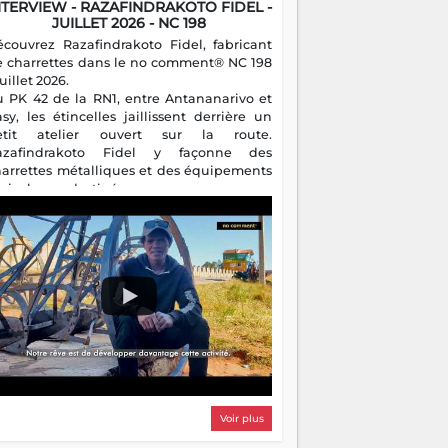
NTERVIEW - RAZAFINDRAKOTO FIDEL -
JUILLET 2026 - NC 198
écouvrez Razafindrakoto Fidel, fabricant
e charrettes dans le no comment® NC 198
juillet 2026.
u PK 42 de la RN1, entre Antananarivo et
asy, les étincelles jaillissent derrière un
etit atelier ouvert sur la route.
azafindrakoto Fidel y façonne des
harrettes métalliques et des équipements
gricoles destinés aux campagnes
algaches. Héritier d'un savoir-faire
milial, il perpétue un métier discret mais
sentiel.
Voir plus