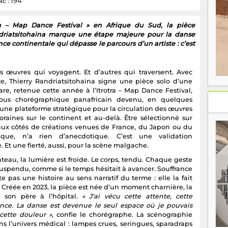
Nc : 194
tra – Map Dance Festival » en Afrique du Sud, la pièce
ndriatsitohaina marque une étape majeure pour la danse
 continentale qui dépasse le parcours d’un artiste : c’est
es œuvres qui voyagent. Et d’autres qui traversent. Avec
ce, Thierry Randriatsitohaina signe une pièce solo d’une
are, retenue cette année à l’Itrotra – Map Dance Festival,
vous chorégraphique panafricain devenu, en quelques
 une plateforme stratégique pour la circulation des œuvres
raines sur le continent et au-delà. Être sélectionné sur
 aux côtés de créations venues de France, du Japon ou du
que, n’a rien d’anecdotique. C’est une validation
e. Et une fierté, aussi, pour la scène malgache.
ateau, la lumière est froide. Le corps, tendu. Chaque geste
uspendu, comme si le temps hésitait à avancer. Souffrance
e pas une histoire au sens narratif du terme : elle la fait
. Créée en 2023, la pièce est née d’un moment charnière, la
 son père à l’hôpital.
« J’ai vécu cette attente, cette
nce. La danse est devenue le seul espace où je pouvais
cette douleur »
, confie le chorégraphe. La scénographie
ns l’univers médical : lampes crues, seringues, sparadraps