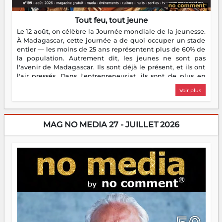
Tout feu, tout jeune
Le 12 août, on célèbre la Journée mondiale de la jeunesse.
À Madagascar, cette journée a de quoi occuper un stade
entier — les moins de 25 ans représentent plus de 60% de
la population. Autrement dit, les jeunes ne sont pas
l'avenir de Madagascar. Ils sont déjà le présent, et ils ont
l'air pressés. Dans l'entrepreneuriat, ils sont de plus en
plus nombreux à se lancer, à créer, à risquer — souvent
Voir plus
sans filet, souvent sans aide, mais toujours avec cette
énergie un peu folle qui fait qu'on se demande s'ils
dorment vraiment la nuit. En culture, les nouvelles sont
encore meilleures. Aina Rasamoelina vient de décrocher le
MAG NO MEDIA 27 - JUILLET 2026
Prix RFI Instrumental Afrique. Miangaly Elia rafle le Prix
Paritana 2026. Madagascar rayonne, et ce sont des mains
jeunes qui tiennent la torche. Alors oui, on pourrait
s'arrêter là, applaudir et rentrer chez soi satisfait. Mais ce
serait passer à côté d'une chose essentielle. La fougue, ça
brûle fort — et parfois, ça brûle vite. Une flamme sans
direction peut éclairer autant qu'elle peut consumer. C'est
là que les aînés entrent en scène — pas pour reprendre le
gouvernail, mais pour montrer où sont les récifs. Les jeunes
ont la force, les vieux ont l'expérience, comme on dit. Ce
n'est pas un combat de générations — c'est une question