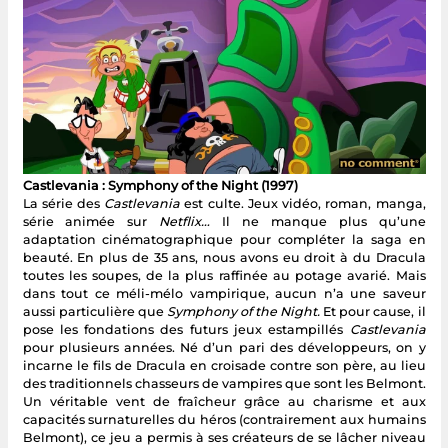
Castlevania : Symphony of the Night (1997)
La série des
Castlevania
est culte. Jeux vidéo, roman, manga,
série animée sur
Netflix…
Il ne manque plus qu’une
adaptation cinématographique pour compléter la saga en
beauté. En plus de 35 ans, nous avons eu droit à du Dracula
toutes les soupes, de la plus raffinée au potage avarié. Mais
dans tout ce méli-mélo vampirique, aucun n’a une saveur
aussi particulière que
Symphony of the Night.
Et pour cause, il
pose les fondations des futurs jeux estampillés
Castlevania
pour plusieurs années. Né d’un pari des développeurs, on y
incarne le fils de Dracula en croisade contre son père, au lieu
des traditionnels chasseurs de vampires que sont les Belmont.
Un véritable vent de fraîcheur grâce au charisme et aux
capacités surnaturelles du héros (contrairement aux humains
Belmont), ce jeu a permis à ses créateurs de se lâcher niveau