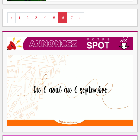
‹
1
2
3
4
5
6
7
›