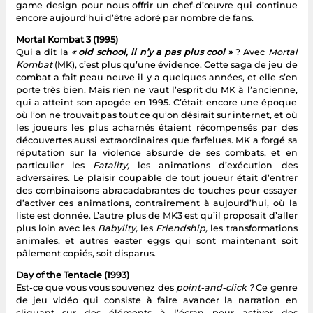
game design pour nous offrir un chef-d’œuvre qui continue
encore aujourd’hui d’être adoré par nombre de fans.
Mortal Kombat 3 (1995)
Qui a dit la
« old school, il n’y a pas plus cool »
? Avec
Mortal
Kombat
(MK), c’est plus qu’une évidence. Cette saga de jeu de
combat a fait peau neuve il y a quelques années, et elle s’en
porte très bien. Mais rien ne vaut l’esprit du MK à l’ancienne,
qui a atteint son apogée en 1995. C’était encore une époque
où l’on ne trouvait pas tout ce qu’on désirait sur internet, et où
les joueurs les plus acharnés étaient récompensés par des
découvertes aussi extraordinaires que farfelues. MK a forgé sa
réputation sur la violence absurde de ses combats, et en
particulier les
Fatality,
les animations d’exécution des
adversaires. Le plaisir coupable de tout joueur était d’entrer
des combinaisons abracadabrantes de touches pour essayer
d’activer ces animations, contrairement à aujourd’hui, où la
liste est donnée. L’autre plus de MK3 est qu’il proposait d’aller
plus loin avec les
Babylity,
les
Friendship,
les transformations
animales, et autres easter eggs qui sont maintenant soit
pâlement copiés, soit disparus.
Day of the Tentacle (1993)
Est-ce que vous vous souvenez des
point-and-click ?
Ce genre
de jeu vidéo qui consiste à faire avancer la narration en
cliquant sur des éléments à l’écran pour activer des