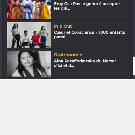
Emy Ga : Pas le genre à accepter
les dik...
In & Out
Cœur et Conscience « 1000 enfants
parrai...
Gastronomie
Aina Razafindrazaka du Nectar
d’Ici et d...
Assos
Tsimihipa Andriamazarivo (ONG
Tolotsoa)...
DIVERS