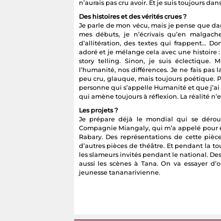
n’aurais pas cru avoir. Et je suis toujours da
Des histoires et des vérités crues ?
Je parle de mon vécu, mais je pense que da
mes débuts, je n’écrivais qu’en malga
d’allitération, des textes qui frappent… Don
adoré et je mélange cela avec une histoire :
story telling. Sinon, je suis éclectique.
l’humanité, nos différences. Je ne fais pas 
peu cru, glauque, mais toujours poétique. P
personne qui s’appelle Humanité et que j’ai 
qui amène toujours à réflexion. La réalité n’es
Les projets ?
Je prépare déjà le mondial qui se déroul
Compagnie Miangaly, qui m’a appelé pour 
Rabary. Des représentations de cette pièce
d’autres pièces de théâtre. Et pendant la t
les slameurs invités pendant le national. D
aussi les scènes à Tana. On va essayer d’o
jeunesse tananarivienne.