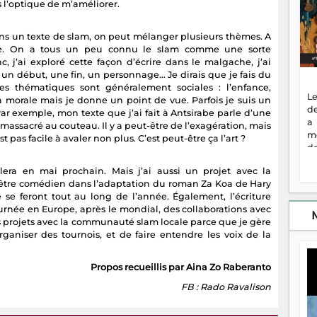
ns l’optique de m’améliorer.
ns un texte de slam, on peut mélanger plusieurs thèmes. A
che. On a tous un peu connu le slam comme une sorte
c, j’ai exploré cette façon d’écrire dans le malgache, j’ai
 un début, une fin, un personnage… Je dirais que je fais du
 Mes thématiques sont généralement sociales : l’enfance,
Le
la morale mais je donne un point de vue. Parfois je suis un
de
ar exemple, mon texte que j’ai fait à Antsirabe parle d’une
a
massacré au couteau. Il y a peut-être de l’exagération, mais
m
t pas facile à avaler non plus. C’est peut-être ça l’art ?
de
ne
era en mai prochain. Mais j’ai aussi un projet avec la
dé
être comédien dans l’adaptation du roman Za Koa de Hary
l'
 se feront tout au long de l’année. Également, l’écriture
no
ournée en Europe, après le mondial, des collaborations avec
so
es projets avec la communauté slam locale parce que je gère
to
rganiser des tournois, et de faire entendre les voix de la
f
vr
s
Propos recueillis par Aina Zo Raberanto
vi
FB : Rado Ravalison
Af
2
ma