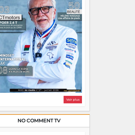
i, on pourrait s'arrêter là, applaudir et
ntrer chez soi satisfait. Mais ce serait
asser à côté d'une chose essentielle. La
ugue, ça brûle fort — et parfois, ça brûle
ite. Une flamme sans direction peut
lairer autant qu'elle peut consumer. C'est
à que les aînés entrent en scène — pas
our reprendre le gouvernail, mais pour
ntrer où sont les récifs. Les jeunes ont la
rce, les vieux ont l'expérience, comme on
t. Ce n'est pas un combat de générations
 c'est une question d'équipage. Partagez
s réussites, mais aussi vos échecs. Surtout
os échecs, d'ailleurs — ils enseignent
ieux que n'importe quel manuel. À
dagascar, la barque avance. Il faut juste
'assurer que tout le monde rame dans le
ême sens.
Voir plus
NO COMMENT TV