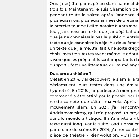
Oui. (rires) J’ai participé au slam national 
trois fois. Maintenant, je suis Champion de
pendant toute la soirée après l’annonce du
plusieurs mois, plusieurs années de préparat
le premier tour de l’éliminatoire à Antsirabe
tour, j’ai choisi un texte que j’ai déjà fai
que je ne connaissais pas le public d’Antsir
texte que je connaissais déjà. Au deuxième to
un texte que j’aime. J’ai fait une sorte d’ego
choisi mes trois textes avant même le début d
savoir que les préparatifs sont importants d
du sport. C’est une littérature qui se mélan
Du slam au théâtre ?
C’était en 2014. J’ai découvert le slam à la
déclamaient leurs textes dans une émissio
hypnotisé. En 2016, j’ai participé à mon pre
commencé à être attiré par la poésie, par l’
rendu compte que c’était ma voie. Après mo
mouvement slam. En 2021, j’ai rencont
Andriamoratsiresy, qui m’a proposé un projet 
dans le monde artistique. Il m’a invité à « U
texte aussi long. Par la suite, Gad Bensal
partenaire de scène. En 2024, j’ai rencont
pièce de théâtre « Rien-volution. » J’ai 