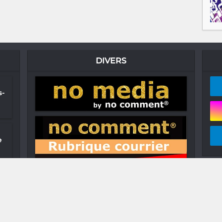
DIVERS
s-
e
 !