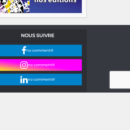
NOUS SUIVRE
no comment®
no comment®
no comment®