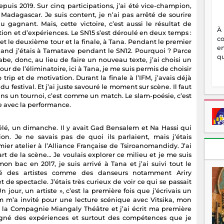
depuis 2019. Sur cinq participations, j’ai été vice-champion,
 Madagascar. Je suis content, je n’ai pas arrêté de sourire
 gagnant. Mais, cette victoire, c’est aussi le résultat de
À
ion et d’expériences. Le SN15 s’est déroulé en deux temps :
c
 et le deuxième tour et la finale, à Tana. Pendant le premier
en
t quand j’étais à Tamatave pendant le SN12. Pourquoi ? Parce
qu
abe, donc, au lieu de faire un nouveau texte, j’ai choisi un
ur de l’éliminatoire, ici à Tana, je me suis permis de choisir
 trip et de motivation. Durant la finale à l’IFM, j’avais déjà
u festival. Et j’ai juste savouré le moment sur scène. Il faut
ans un tournoi, c’est comme un match. Le slam-poésie, c’est
ge avec la performance.
 télé, un dimanche. Il y avait Gad Bensalem et Na Hassi qui
n. Je ne savais pas de quoi ils parlaient, mais j’étais
mier atelier à l’Alliance Française de Tsiroanomandidy. J’ai
art de la scène… Je voulais explorer ce milieu et je me suis
n bac en 2017, je suis arrivé à Tana et j’ai suivi tout le
ré des artistes comme des danseurs notamment Ariry
de spectacle. J’étais très curieux de voir ce qui se passait
n jour, un artiste », c’est la première fois que j’écrivais un
em m’a invité pour une lecture scénique avec Vitsika, mon
ré la Compagnie Miangaly Théâtre et j’ai écrit ma première
gagné des expériences et surtout des compétences que je