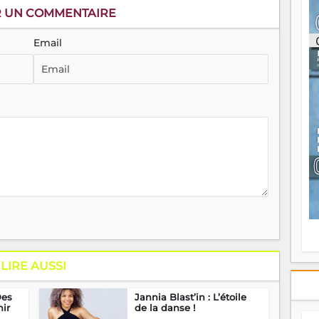
ou
R UN COMMENTAIRE
re
p
Email
fo
v
éc
l
p
mo
fo
di
—
vo
v
m
Ma
s
m
LIRE AUSSI
Des
Jannia Blast’in : L’étoile
hir
de la danse !