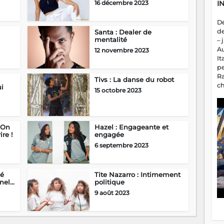
I
16 décembre 2023
D
d
Santa : Dealer de
mentalité
– 
A
12 novembre 2023
It
p
R
Tivs : La danse du robot
c
ui
15 octobre 2023
a
m
fa
es
 On
Hazel : Engageante et
re !
engagée
6 septembre 2023
sé
Tite Nazarro : Intimement
el...
politique
9 août 2023