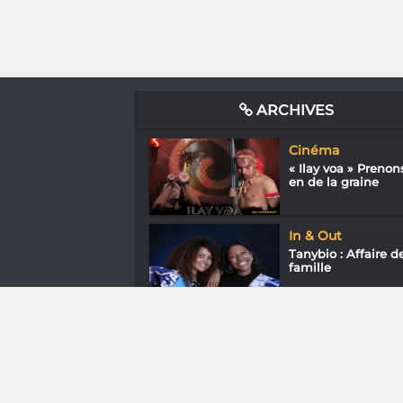
ARCHIVES
Cinéma
« Ilay voa » Prenon
en de la graine
In & Out
Tanybio : Affaire d
famille
Media & Add-0n
Rétrogaming :
console-toi, boomer