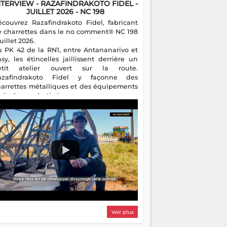
NTERVIEW - RAZAFINDRAKOTO FIDEL -
JUILLET 2026 - NC 198
écouvrez Razafindrakoto Fidel, fabricant
e charrettes dans le no comment® NC 198
juillet 2026.
u PK 42 de la RN1, entre Antananarivo et
asy, les étincelles jaillissent derrière un
etit atelier ouvert sur la route.
azafindrakoto Fidel y façonne des
harrettes métalliques et des équipements
gricoles destinés aux campagnes
algaches. Héritier d'un savoir-faire
milial, il perpétue un métier discret mais
sentiel.
Voir plus