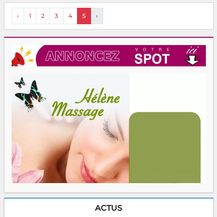
‹
1
2
3
4
5
›
ACTUS