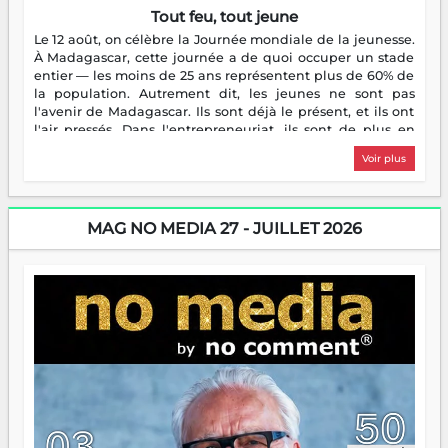
Tout feu, tout jeune
Le 12 août, on célèbre la Journée mondiale de la jeunesse.
À Madagascar, cette journée a de quoi occuper un stade
entier — les moins de 25 ans représentent plus de 60% de
la population. Autrement dit, les jeunes ne sont pas
l'avenir de Madagascar. Ils sont déjà le présent, et ils ont
l'air pressés. Dans l'entrepreneuriat, ils sont de plus en
plus nombreux à se lancer, à créer, à risquer — souvent
Voir plus
sans filet, souvent sans aide, mais toujours avec cette
énergie un peu folle qui fait qu'on se demande s'ils
dorment vraiment la nuit. En culture, les nouvelles sont
encore meilleures. Aina Rasamoelina vient de décrocher le
MAG NO MEDIA 27 - JUILLET 2026
Prix RFI Instrumental Afrique. Miangaly Elia rafle le Prix
Paritana 2026. Madagascar rayonne, et ce sont des mains
jeunes qui tiennent la torche. Alors oui, on pourrait
s'arrêter là, applaudir et rentrer chez soi satisfait. Mais ce
serait passer à côté d'une chose essentielle. La fougue, ça
brûle fort — et parfois, ça brûle vite. Une flamme sans
direction peut éclairer autant qu'elle peut consumer. C'est
là que les aînés entrent en scène — pas pour reprendre le
gouvernail, mais pour montrer où sont les récifs. Les jeunes
ont la force, les vieux ont l'expérience, comme on dit. Ce
n'est pas un combat de générations — c'est une question
d'équipage. Partagez vos réussites, mais aussi vos échecs.