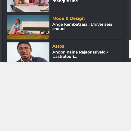
manque une...
Mode & Design
Ange Kembatsara : L’hiver sera
chaud
Assos
Andoninaina Rajaonarivelo «
L’astrotouri...
Diaspora
Mirana Robinson : Une vraie toquée
!
DIVERS