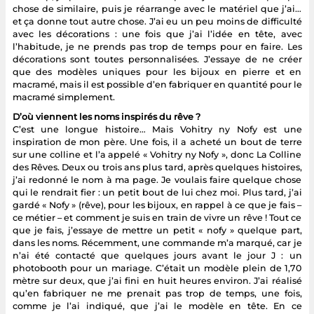
chose de similaire, puis je réarrange avec le matériel que j’ai…
et ça donne tout autre chose. J’ai eu un peu moins de difficulté
avec les décorations : une fois que j’ai l’idée en tête, avec
l’habitude, je ne prends pas trop de temps pour en faire. Les
décorations sont toutes personnalisées. J’essaye de ne créer
que des modèles uniques pour les bijoux en pierre et en
macramé, mais il est possible d’en fabriquer en quantité pour le
macramé simplement.
D’où viennent les noms inspirés du rêve ?
C’est une longue histoire… Mais Vohitry ny Nofy est une
inspiration de mon père. Une fois, il a acheté un bout de terre
sur une colline et l’a appelé « Vohitry ny Nofy », donc La Colline
des Rêves. Deux ou trois ans plus tard, après quelques histoires,
j’ai redonné le nom à ma page. Je voulais faire quelque chose
qui le rendrait fier : un petit bout de lui chez moi. Plus tard, j’ai
gardé « Nofy » (rêve), pour les bijoux, en rappel à ce que je fais –
ce métier – et comment je suis en train de vivre un rêve ! Tout ce
que je fais, j’essaye de mettre un petit « nofy » quelque part,
dans les noms. Récemment, une commande m’a marqué, car je
n’ai été contacté que quelques jours avant le jour J : un
photobooth pour un mariage. C’était un modèle plein de 1,70
mètre sur deux, que j’ai fini en huit heures environ. J’ai réalisé
qu’en fabriquer ne me prenait pas trop de temps, une fois,
comme je l’ai indiqué, que j’ai le modèle en tête. En ce