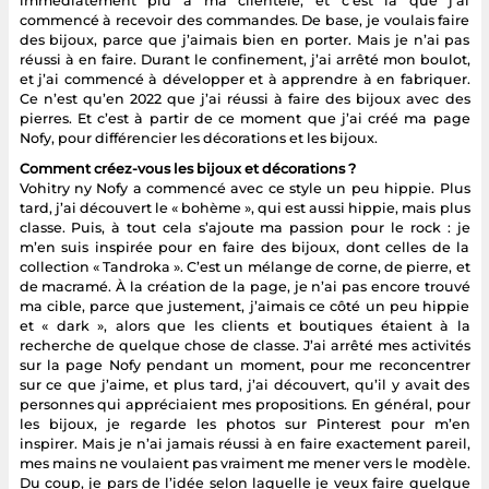
immédiatement plu à ma clientèle, et c’est là que j’ai
commencé à recevoir des commandes. De base, je voulais faire
des bijoux, parce que j’aimais bien en porter. Mais je n’ai pas
réussi à en faire. Durant le confinement, j’ai arrêté mon boulot,
et j’ai commencé à développer et à apprendre à en fabriquer.
Ce n’est qu’en 2022 que j’ai réussi à faire des bijoux avec des
pierres. Et c’est à partir de ce moment que j’ai créé ma page
Nofy, pour différencier les décorations et les bijoux.
Comment créez-vous les bijoux et décorations ?
Vohitry ny Nofy a commencé avec ce style un peu hippie. Plus
tard, j’ai découvert le « bohème », qui est aussi hippie, mais plus
classe. Puis, à tout cela s’ajoute ma passion pour le rock : je
m’en suis inspirée pour en faire des bijoux, dont celles de la
collection « Tandroka ». C’est un mélange de corne, de pierre, et
de macramé. À la création de la page, je n’ai pas encore trouvé
ma cible, parce que justement, j’aimais ce côté un peu hippie
et « dark », alors que les clients et boutiques étaient à la
recherche de quelque chose de classe. J’ai arrêté mes activités
sur la page Nofy pendant un moment, pour me reconcentrer
sur ce que j’aime, et plus tard, j’ai découvert, qu’il y avait des
personnes qui appréciaient mes propositions. En général, pour
les bijoux, je regarde les photos sur Pinterest pour m’en
inspirer. Mais je n’ai jamais réussi à en faire exactement pareil,
mes mains ne voulaient pas vraiment me mener vers le modèle.
Du coup, je pars de l’idée selon laquelle je veux faire quelque