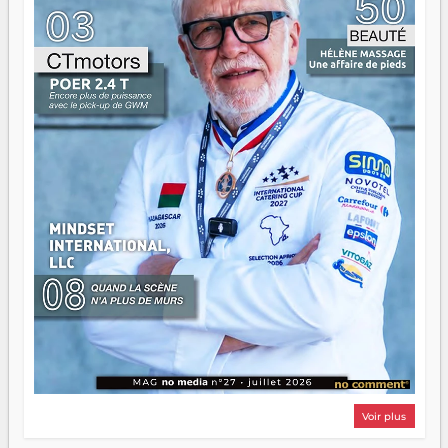
d'équipage. Partagez vos réussites, mais aussi vos échecs.
Surtout vos échecs, d'ailleurs — ils enseignent mieux que
n'importe quel manuel. À Madagascar, la barque avance.
Il faut juste s'assurer que tout le monde rame dans le
même sens.
Voir plus