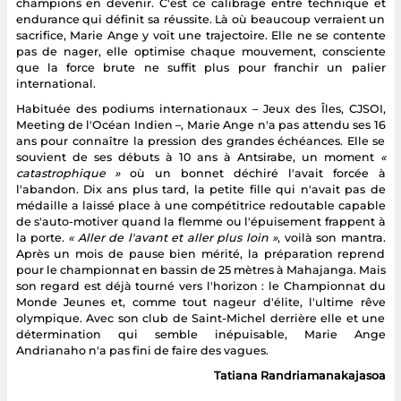
champions en devenir. C'est ce calibrage entre technique et
endurance qui définit sa réussite. Là où beaucoup verraient un
sacrifice, Marie Ange y voit une trajectoire. Elle ne se contente
pas de nager, elle optimise chaque mouvement, consciente
que la force brute ne suffit plus pour franchir un palier
international.
Habituée des podiums internationaux – Jeux des Îles, CJSOI,
Meeting de l'Océan Indien –, Marie Ange n'a pas attendu ses 16
ans pour connaître la pression des grandes échéances. Elle se
souvient de ses débuts à 10 ans à Antsirabe, un moment
«
catastrophique »
où un bonnet déchiré l'avait forcée à
l'abandon. Dix ans plus tard, la petite fille qui n'avait pas de
médaille a laissé place à une compétitrice redoutable capable
de s'auto-motiver quand la flemme ou l'épuisement frappent à
la porte.
« Aller de l'avant et aller plus loin »
, voilà son mantra.
Après un mois de pause bien mérité, la préparation reprend
pour le championnat en bassin de 25 mètres à Mahajanga. Mais
son regard est déjà tourné vers l'horizon : le Championnat du
Monde Jeunes et, comme tout nageur d'élite, l'ultime rêve
olympique. Avec son club de Saint-Michel derrière elle et une
détermination qui semble inépuisable, Marie Ange
Andrianaho n'a pas fini de faire des vagues.
Tatiana Randriamanakajasoa