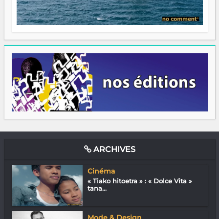
ARCHIVES
Cinéma
« Tiako hitoetra » : « Dolce Vita »
tana...
Mode & Design