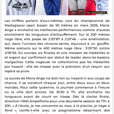
Les chiffres parlent d'eux-mêmes. Lors du championnat de
Madagascar open bassin de 50 mètres en mars 2026, Marie
Ange a enchaîné les meilleures performances comme d'autres
enchaînent les longueurs d'échauffement. Sur le 200 mètres
nage libre, elle passe de 2'20"87 à 2'20"46 – une amélioration
qui, dans l'univers des chronos serrés, équivaut à un gouffre.
Même scénario sur le 400 mètres nage libre : 5'00"50 contre
4'59"65. Six courses, six finales, et une moisson de médailles or
et argent qui confirment son statut de leader dans les bassins
malgaches. Cette nageuse ne collectionne pas les médailles
par hasard : elle les chasse avec la précision d'un requin qui
repère sa proie.
Le succès de Marie Ange ne doit rien au hasard ni aux coups de
chance. Il se construit chaque jour, entre deux eaux et deux
mondes. Pour cette lycéenne, la journée commence à l'heure
où la ville dort encore. De 5h30 à 7h, elle enchaîne les
longueurs avant de courir en classe. Dès la cloche finale,
direction l'ANS Ampefiloha pour une deuxième session de 17h à
20h.
« À l'école, je me concentre au max, à la piscine, je nage à
fond »
, confie-t-elle avec ce pragmatisme désarmant des