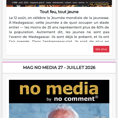
Tout feu, tout jeune
Le 12 août, on célèbre la Journée mondiale de la jeunesse.
À Madagascar, cette journée a de quoi occuper un stade
entier — les moins de 25 ans représentent plus de 60% de
la population. Autrement dit, les jeunes ne sont pas
l'avenir de Madagascar. Ils sont déjà le présent, et ils ont
l'air pressés. Dans l'entrepreneuriat, ils sont de plus en
plus nombreux à se lancer, à créer, à risquer — souvent
Voir plus
sans filet, souvent sans aide, mais toujours avec cette
énergie un peu folle qui fait qu'on se demande s'ils
dorment vraiment la nuit. En culture, les nouvelles sont
encore meilleures. Aina Rasamoelina vient de décrocher le
MAG NO MEDIA 27 - JUILLET 2026
Prix RFI Instrumental Afrique. Miangaly Elia rafle le Prix
Paritana 2026. Madagascar rayonne, et ce sont des mains
jeunes qui tiennent la torche. Alors oui, on pourrait
s'arrêter là, applaudir et rentrer chez soi satisfait. Mais ce
serait passer à côté d'une chose essentielle. La fougue, ça
brûle fort — et parfois, ça brûle vite. Une flamme sans
direction peut éclairer autant qu'elle peut consumer. C'est
là que les aînés entrent en scène — pas pour reprendre le
gouvernail, mais pour montrer où sont les récifs. Les jeunes
ont la force, les vieux ont l'expérience, comme on dit. Ce
n'est pas un combat de générations — c'est une question