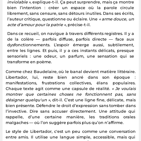
inviolable »
, explique-t-il. Ça peut surprendre, mais ça montre
bien l’intention : créer un espace où la parole circule
librement, sans censure, sans détours inutiles. Dans ses écrits,
l’auteur critique, questionne ou éclaire. Une
« arme douce, un
acte d’amour pour la patrie »
, précise-t-il.
Dans ce recueil, on navigue à travers différents registres. Il y a
de la colère — parfois diffuse, parfois directe — face aux
dysfonctionnements. L’espoir émerge aussi, subtilement,
entre les lignes. Et puis, il y a ces instants délicats, presque
sensoriels : une odeur, un parfum, une sensation qui se
transforme en poème.
Comme chez Baudelaire, où le banal devient matière littéraire.
Libertador, lui, reste bien ancré dans son époque :
manifestations, frustrations collectives, élans populaires.
Chaque texte agit comme une capsule de réalité.
« Je voulais
montrer que certaines choses ne fonctionnent pas, sans
désigner quelqu'un »
, dit-il. C’est une ligne fine, délicate, mais
bien présente. Défendre le droit d’expression sans tomber dans
l’invective. Dire sans accuser directement. Une attitude qui
rappelle, d’une certaine manière, les traditions orales
malgaches — où l’on suggère parfois plus qu’on n’affirme.
Le style de Libertador, c'est un peu comme une conversation
entre amis. Il utilise une langue simple, accessible, mais qui