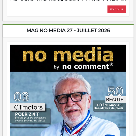
l'air pressés. Dans l'entrepreneuriat, ils sont de plus en
plus nombreux à se lancer, à créer, à risquer — souvent
Voir plus
sans filet, souvent sans aide, mais toujours avec cette
énergie un peu folle qui fait qu'on se demande s'ils
dorment vraiment la nuit. En culture, les nouvelles sont
encore meilleures. Aina Rasamoelina vient de décrocher le
MAG NO MEDIA 27 - JUILLET 2026
Prix RFI Instrumental Afrique. Miangaly Elia rafle le Prix
Paritana 2026. Madagascar rayonne, et ce sont des mains
jeunes qui tiennent la torche. Alors oui, on pourrait
s'arrêter là, applaudir et rentrer chez soi satisfait. Mais ce
serait passer à côté d'une chose essentielle. La fougue, ça
brûle fort — et parfois, ça brûle vite. Une flamme sans
direction peut éclairer autant qu'elle peut consumer. C'est
là que les aînés entrent en scène — pas pour reprendre le
gouvernail, mais pour montrer où sont les récifs. Les jeunes
ont la force, les vieux ont l'expérience, comme on dit. Ce
n'est pas un combat de générations — c'est une question
d'équipage. Partagez vos réussites, mais aussi vos échecs.
Surtout vos échecs, d'ailleurs — ils enseignent mieux que
n'importe quel manuel. À Madagascar, la barque avance.
Il faut juste s'assurer que tout le monde rame dans le
même sens.