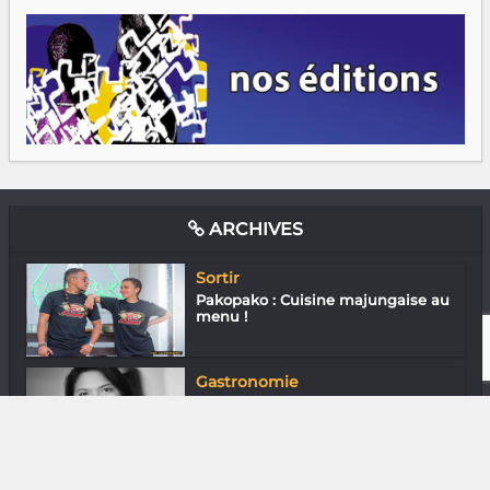
ARCHIVES
Sortir
Pakopako : Cuisine majungaise au
menu !
Gastronomie
Aina Razafindrazaka du Nectar
d’Ici et d...
Métiers & Petits Métiers