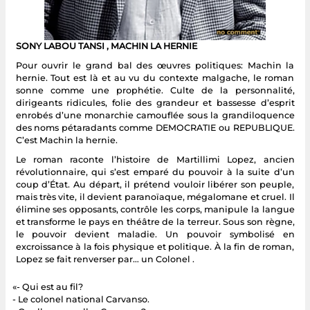
SONY LABOU TANSI , MACHIN LA HERNIE
Pour ouvrir le grand bal des œuvres politiques: Machin la
hernie. Tout est là et au vu du contexte malgache, le roman
sonne comme une prophétie. Culte de la personnalité,
dirigeants ridicules, folie des grandeur et bassesse d’esprit
enrobés d’une monarchie camouflée sous la grandiloquence
des noms pétaradants comme DEMOCRATIE ou REPUBLIQUE.
C’est Machin la hernie.
Le roman raconte l’histoire de Martillimi Lopez, ancien
révolutionnaire, qui s’est emparé du pouvoir à la suite d’un
coup d’État. Au départ, il prétend vouloir libérer son peuple,
mais très vite, il devient paranoïaque, mégalomane et cruel. Il
élimine ses opposants, contrôle les corps, manipule la langue
et transforme le pays en théâtre de la terreur. Sous son règne,
le pouvoir devient maladie. Un pouvoir symbolisé en
excroissance à la fois physique et politique. À la fin de roman,
Lopez se fait renverser par… un Colonel .
«- Qui est au fil?
- Le colonel national Carvanso.