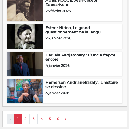
AUBE ROUGE, Jean-Joseph
Rabearivelo
25 février 2026
Esther Nirina, Le grand
questionnement de la langu...
26 janvier 2026
Harilala Ranjatohery : L’Oncle frappe
encore
4 janvier 2026
Hemerson Andrianetrazafy : L’histoire
se dessine
3 janvier 2026
‹
1
2
3
4
5
6
›