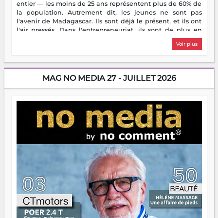
entier — les moins de 25 ans représentent plus de 60% de
la population. Autrement dit, les jeunes ne sont pas
l'avenir de Madagascar. Ils sont déjà le présent, et ils ont
l'air pressés. Dans l'entrepreneuriat, ils sont de plus en
plus nombreux à se lancer, à créer, à risquer — souvent
Voir plus
sans filet, souvent sans aide, mais toujours avec cette
énergie un peu folle qui fait qu'on se demande s'ils
dorment vraiment la nuit. En culture, les nouvelles sont
encore meilleures. Aina Rasamoelina vient de décrocher le
MAG NO MEDIA 27 - JUILLET 2026
Prix RFI Instrumental Afrique. Miangaly Elia rafle le Prix
Paritana 2026. Madagascar rayonne, et ce sont des mains
jeunes qui tiennent la torche. Alors oui, on pourrait
s'arrêter là, applaudir et rentrer chez soi satisfait. Mais ce
serait passer à côté d'une chose essentielle. La fougue, ça
brûle fort — et parfois, ça brûle vite. Une flamme sans
direction peut éclairer autant qu'elle peut consumer. C'est
là que les aînés entrent en scène — pas pour reprendre le
gouvernail, mais pour montrer où sont les récifs. Les jeunes
ont la force, les vieux ont l'expérience, comme on dit. Ce
n'est pas un combat de générations — c'est une question
d'équipage. Partagez vos réussites, mais aussi vos échecs.
Surtout vos échecs, d'ailleurs — ils enseignent mieux que
n'importe quel manuel. À Madagascar, la barque avance.
Il faut juste s'assurer que tout le monde rame dans le
même sens.