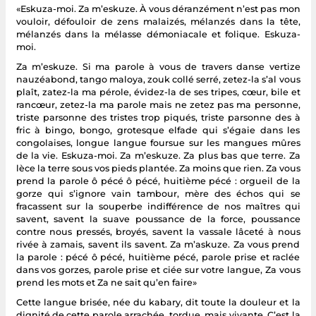
«Eskuza-moi. Za m’eskuze. À vous déranzément n’est pas mon
vouloir, défouloir de zens malaizés, mélanzés dans la tête,
mélanzés dans la mélasse démoniacale et folique. Eskuza-
moi.
Za m’eskuze. Si ma parole à vous de travers danse vertize
nauzéabond, tango maloya, zouk collé serré, zetez-la s’al vous
plaît, zatez-la ma pérole, évidez-la de ses tripes, cœur, bile et
rancœur, zetez-la ma parole mais ne zetez pas ma personne,
triste parsonne des tristes trop piqués, triste parsonne des à
fric à bingo, bongo, grotesque elfade qui s’égaie dans les
congolaises, longue langue foursue sur les mangues mûres
de la vie. Eskuza-moi. Za m’eskuze. Za plus bas que terre. Za
lèce la terre sous vos pieds plantée. Za moins que rien. Za vous
prend la parole ô pécé ô pécé, huitième pécé : orgueil de la
gorze qui s’ignore vain tambour, mère des échos qui se
fracassent sur la souperbe indifférence de nos maîtres qui
savent, savent la suave poussance de la force, poussance
contre nous pressés, broyés, savent la vassale lâceté à nous
rivée à zamais, savent ils savent. Za m’askuze. Za vous prend
la parole : pécé ô pécé, huitième pécé, parole prise et raclée
dans vos gorzes, parole prise et ciée sur votre langue, Za vous
prend les mots et Za ne sait qu’en faire»
Cette langue brisée, née du kabary, dit toute la douleur et la
dignité de cette parole arrachée, tordue, mais vivante. C’est la