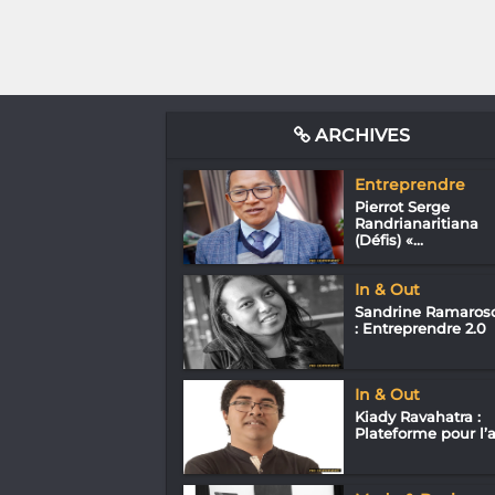
ARCHIVES
Entreprendre
Pierrot Serge
Randrianaritiana
(Défis) «...
In & Out
Sandrine Ramaros
: Entreprendre 2.0
In & Out
Kiady Ravahatra :
Plateforme pour l’a