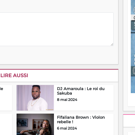
ou
re
p
fo
v
éc
l
p
mo
fo
di
—
vo
v
LIRE AUSSI
m
Ma
de
DJ Amaroula : Le roi du
s
Sakuba
m
8 mai 2024
Fifaliana Brown : Violon
rebelle !
6 mai 2024