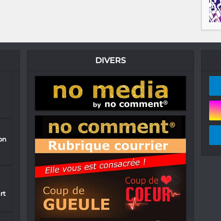
DIVERS
on
rt