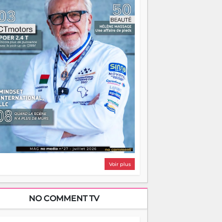
i, on pourrait s'arrêter là, applaudir et
ntrer chez soi satisfait. Mais ce serait
asser à côté d'une chose essentielle. La
ugue, ça brûle fort — et parfois, ça brûle
ite. Une flamme sans direction peut
lairer autant qu'elle peut consumer. C'est
à que les aînés entrent en scène — pas
our reprendre le gouvernail, mais pour
ntrer où sont les récifs. Les jeunes ont la
rce, les vieux ont l'expérience, comme on
t. Ce n'est pas un combat de générations
 c'est une question d'équipage. Partagez
s réussites, mais aussi vos échecs. Surtout
os échecs, d'ailleurs — ils enseignent
ieux que n'importe quel manuel. À
dagascar, la barque avance. Il faut juste
'assurer que tout le monde rame dans le
ême sens.
Voir plus
NO COMMENT TV