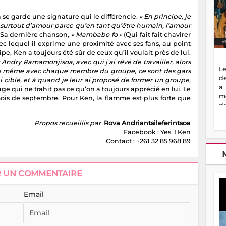
n se garde une signature qui le différencie.
« En principe, je
le surtout d’amour parce qu’en tant qu’être humain, l’amour
. Sa dernière chanson,
« Mambabo fo »
(Qui fait fait chavirer
vec lequel il exprime une proximité avec ses fans, au point
uipe, Ken a toujours été sûr de ceux qu’il voulait près de lui.
ut Andry Ramamonjisoa, avec qui j’ai rêvé de travailler, alors
Le
 De même avec chaque membre du groupe, ce sont des gars
de
i ciblé, et à quand je leur ai proposé de former un groupe,
a
age qui ne trahit pas ce qu’on a toujours apprécié en lui. Le
m
ois de septembre. Pour Ken, la flamme est plus forte que
de
ne
Propos recueillis par
Rova Andriantsileferintsoa
dé
Facebook : Yes, I Ken
l'
Contact : +261 32 85 968 89
no
so
to
f
R UN COMMENTAIRE
vr
s
Email
vi
Af
2
ma