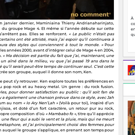
À
en janvier dernier, Maminiaina Thierry Andrianaharinjato,
c
e du groupe Mage 4. Et même si l’année débute sur cette
en
’arrêtent pas. Elles se renforcent.
« Le public n’était pas
qu
tains ont été attristé, mais j’ai espoir qu’il continuera à
 aura des styles qui conviennent à tout le monde. »
Pour
les années 2000, avant d’intégrer celui de Mage 4 en 2004,
n.
« Ma décision est partie du fait que j’ai, maintenant, une
un aîné dans le milieu, vu que j’ai passé 19 ans dans le
é qu’il serait peut-être temps de continuer seul. C’est cette
 crée son groupe, auquel il donne son nom, Ken.
 peut s’y retrouver. Ken explore toutes les préférences en
au pop rock et au heavy metal. Un genre : du rock fusion.
les, pour donner satisfaction au public : qu’il soit fan de
il y a également une chanson prévue dans ce style, avec Jah
lbum au nom
« Io Ary Nen’Lah »
(Voilà pour toi), inspiré d’un
isoa, et doté d’un fort caractère, un retour pur au rock,
ropre composition d’où
« Mambabo fo »,
titre qu’il apprécie
une fleur qui a subi le vent et la pluie, mais qui ne meurt
e métaphore, et j’ai principalement choisi des femmes pour
auquel le groupe s’applique, en prenant son temps pour