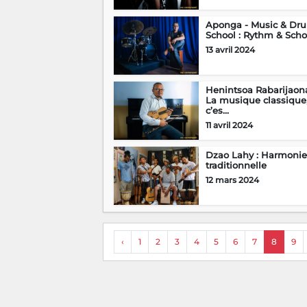
Aponga - Music & Dr
School : Rythm & Scho
13 avril 2024
Henintsoa Rabarijaon
La musique classique
c’es...
11 avril 2024
Dzao Lahy : Harmonie
traditionnelle
12 mars 2024
‹
1
2
3
4
5
6
7
8
9