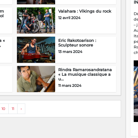
I
um
Valahara : Vikings du rock
D
ol
12 avril 2024
d
– 
A
It
a «
Eric Rakotoarison :
p
,
Sculpteur sonore
R
13 mars 2024
c
a
m
fa
Rindra Ramarosandratana
« La musique classique a
es
u...
11 mars 2024
10
11
›