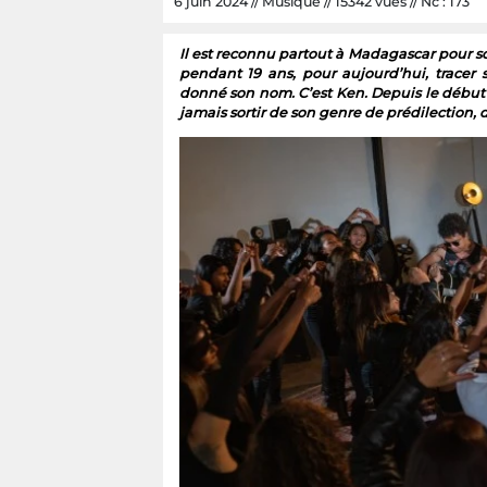
6 juin 2024 // Musique // 15342 vues // Nc : 173
Il est reconnu partout à Madagascar pour so
pendant 19 ans, pour aujourd’hui, tracer 
donné son nom. C’est Ken. Depuis le début
jamais sortir de son genre de prédilection, du 