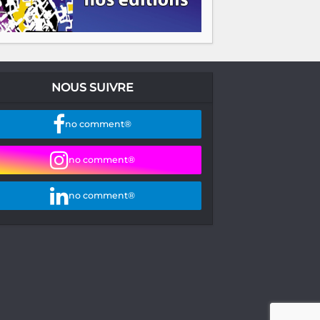
NOUS SUIVRE
no comment®
no comment®
no comment®