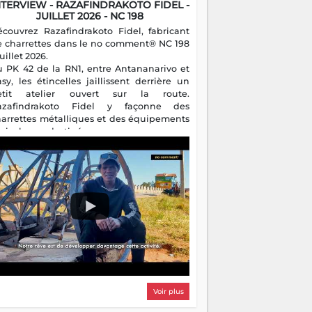
NTERVIEW - RAZAFINDRAKOTO FIDEL -
JUILLET 2026 - NC 198
écouvrez Razafindrakoto Fidel, fabricant
e charrettes dans le no comment® NC 198
juillet 2026.
u PK 42 de la RN1, entre Antananarivo et
asy, les étincelles jaillissent derrière un
etit atelier ouvert sur la route.
azafindrakoto Fidel y façonne des
harrettes métalliques et des équipements
gricoles destinés aux campagnes
algaches. Héritier d'un savoir-faire
milial, il perpétue un métier discret mais
sentiel.
Voir plus