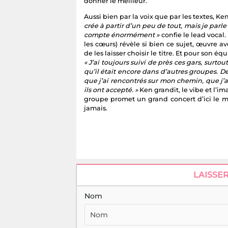
donner le meilleur.
Aussi bien par la voix que par les textes, Ke
crée à partir d’un peu de tout, mais je par
compte énormément »
confie le lead vocal
les cœurs) révèle si bien ce sujet, œuvre a
de les laisser choisir le titre. Et pour son éq
« J’ai toujours suivi de près ces gars, surto
qu’il était encore dans d’autres groupes.
que j’ai rencontrés sur mon chemin, que j’a
ils ont accepté. »
Ken grandit, le vibe et l’im
groupe promet un grand concert d’ici le m
jamais.
LAISSE
Nom