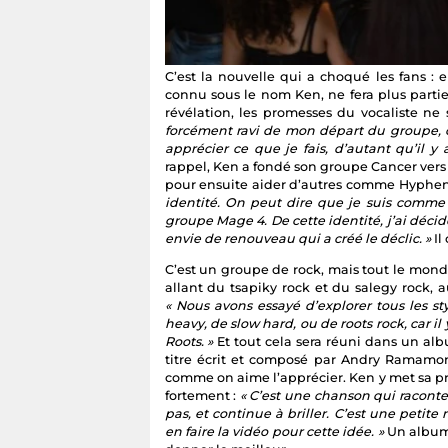
C’est la nouvelle qui a choqué les fans : 
connu sous le nom Ken, ne fera plus parti
révélation, les promesses du vocaliste ne s
forcément ravi de mon départ du groupe, cer
apprécier ce que je fais, d’autant qu’il y
rappel, Ken a fondé son groupe Cancer vers 
pour ensuite aider d’autres comme Hyphe
identité. On peut dire que je suis comme 
groupe Mage 4. De cette identité, j’ai décid
envie de renouveau qui a créé le déclic. »
Il
C’est un groupe de rock, mais tout le monde
allant du tsapiky rock et du salegy rock, 
« Nous avons essayé d’explorer tous les sty
heavy, de slow hard, ou de roots rock, car 
Roots. »
Et tout cela sera réuni dans un a
titre écrit et composé par Andry Ramamonj
comme on aime l’apprécier. Ken y met sa p
fortement :
« C’est une chanson qui raconte 
pas, et continue à briller. C’est une petit
en faire la vidéo pour cette idée. »
Un album 