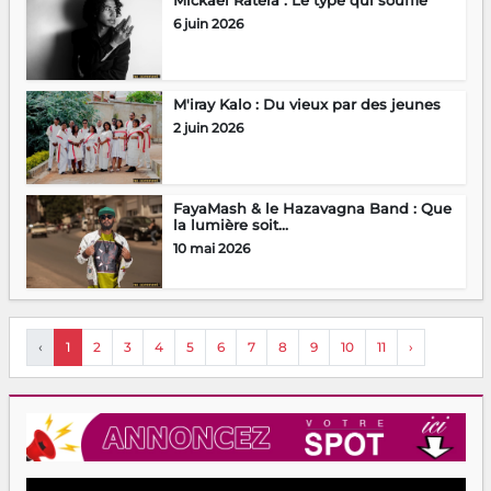
6 juin 2026
M'iray Kalo : Du vieux par des jeunes
2 juin 2026
FayaMash & le Hazavagna Band : Que
la lumière soit...
10 mai 2026
‹
1
2
3
4
5
6
7
8
9
10
11
›