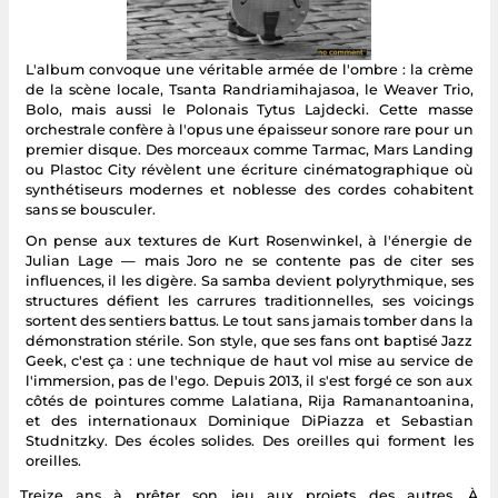
L'album convoque une véritable armée de l'ombre : la crème
de la scène locale, Tsanta Randriamihajasoa, le Weaver Trio,
Bolo, mais aussi le Polonais Tytus Lajdecki. Cette masse
orchestrale confère à l'opus une épaisseur sonore rare pour un
premier disque. Des morceaux comme Tarmac, Mars Landing
ou Plastoc City révèlent une écriture cinématographique où
synthétiseurs modernes et noblesse des cordes cohabitent
sans se bousculer.
On pense aux textures de Kurt Rosenwinkel, à l'énergie de
Julian Lage — mais Joro ne se contente pas de citer ses
influences, il les digère. Sa samba devient polyrythmique, ses
structures défient les carrures traditionnelles, ses voicings
sortent des sentiers battus. Le tout sans jamais tomber dans la
démonstration stérile. Son style, que ses fans ont baptisé Jazz
Geek, c'est ça : une technique de haut vol mise au service de
l'immersion, pas de l'ego. Depuis 2013, il s'est forgé ce son aux
côtés de pointures comme Lalatiana, Rija Ramanantoanina,
et des internationaux Dominique DiPiazza et Sebastian
Studnitzky. Des écoles solides. Des oreilles qui forment les
oreilles.
Treize ans à prêter son jeu aux projets des autres. À