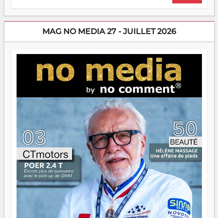
sans filet, souvent sans aide, mais toujours avec cette
énergie un peu folle qui fait qu'on se demande s'ils
dorment vraiment la nuit. En culture, les nouvelles sont
encore meilleures. Aina Rasamoelina vient de décrocher le
MAG NO MEDIA 27 - JUILLET 2026
Prix RFI Instrumental Afrique. Miangaly Elia rafle le Prix
Paritana 2026. Madagascar rayonne, et ce sont des mains
jeunes qui tiennent la torche. Alors oui, on pourrait
s'arrêter là, applaudir et rentrer chez soi satisfait. Mais ce
serait passer à côté d'une chose essentielle. La fougue, ça
brûle fort — et parfois, ça brûle vite. Une flamme sans
direction peut éclairer autant qu'elle peut consumer. C'est
là que les aînés entrent en scène — pas pour reprendre le
gouvernail, mais pour montrer où sont les récifs. Les jeunes
ont la force, les vieux ont l'expérience, comme on dit. Ce
n'est pas un combat de générations — c'est une question
d'équipage. Partagez vos réussites, mais aussi vos échecs.
Surtout vos échecs, d'ailleurs — ils enseignent mieux que
n'importe quel manuel. À Madagascar, la barque avance.
Il faut juste s'assurer que tout le monde rame dans le
même sens.