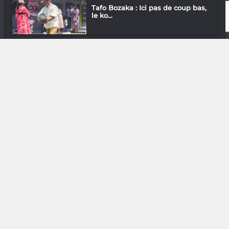
Tafo Bozaka : Ici pas de coup bas,
le ko...
In & Out
Sandrine Ramaroson :
Entreprendre 2.0
DIVERS