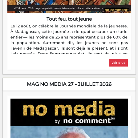
Tout feu, tout jeune
Le 12 août, on célèbre la Journée mondiale de la jeunesse.
À Madagascar, cette journée a de quoi occuper un stade
entier — les moins de 25 ans représentent plus de 60% de
la population. Autrement dit, les jeunes ne sont pas
l'avenir de Madagascar. Ils sont déjà le présent, et ils ont
l'air pressés. Dans l'entrepreneuriat, ils sont de plus en
plus nombreux à se lancer, à créer, à risquer — souvent
Voir plus
sans filet, souvent sans aide, mais toujours avec cette
énergie un peu folle qui fait qu'on se demande s'ils
dorment vraiment la nuit. En culture, les nouvelles sont
encore meilleures. Aina Rasamoelina vient de décrocher le
MAG NO MEDIA 27 - JUILLET 2026
Prix RFI Instrumental Afrique. Miangaly Elia rafle le Prix
Paritana 2026. Madagascar rayonne, et ce sont des mains
jeunes qui tiennent la torche. Alors oui, on pourrait
s'arrêter là, applaudir et rentrer chez soi satisfait. Mais ce
serait passer à côté d'une chose essentielle. La fougue, ça
brûle fort — et parfois, ça brûle vite. Une flamme sans
direction peut éclairer autant qu'elle peut consumer. C'est
là que les aînés entrent en scène — pas pour reprendre le
gouvernail, mais pour montrer où sont les récifs. Les jeunes
ont la force, les vieux ont l'expérience, comme on dit. Ce