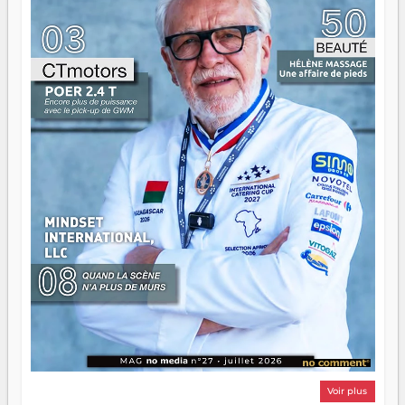
n'est pas un combat de générations — c'est une question
d'équipage. Partagez vos réussites, mais aussi vos échecs.
Surtout vos échecs, d'ailleurs — ils enseignent mieux que
n'importe quel manuel. À Madagascar, la barque avance.
Il faut juste s'assurer que tout le monde rame dans le
même sens.
Voir plus