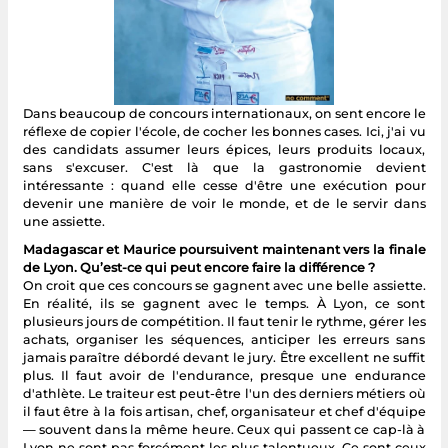
Dans beaucoup de concours internationaux, on sent encore le
réflexe de copier l'école, de cocher les bonnes cases. Ici, j'ai vu
des candidats assumer leurs épices, leurs produits locaux,
sans s'excuser. C'est là que la gastronomie devient
intéressante : quand elle cesse d'être une exécution pour
devenir une manière de voir le monde, et de le servir dans
une assiette.
Madagascar et Maurice poursuivent maintenant vers la finale
de Lyon. Qu’est-ce qui peut encore faire la différence ?
On croit que ces concours se gagnent avec une belle assiette.
En réalité, ils se gagnent avec le temps. À Lyon, ce sont
plusieurs jours de compétition. Il faut tenir le rythme, gérer les
achats, organiser les séquences, anticiper les erreurs sans
jamais paraître débordé devant le jury. Être excellent ne suffit
plus. Il faut avoir de l'endurance, presque une endurance
d'athlète. Le traiteur est peut-être l'un des derniers métiers où
il faut être à la fois artisan, chef, organisateur et chef d'équipe
— souvent dans la même heure. Ceux qui passent ce cap-là à
Lyon ne sont pas forcément les plus talentueux. Ce sont ceux