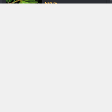
Nature
Geckos Lygodactylus : Tout mini,
tout mi...
Musique
Eklyps : Surdoué du rap
Media & Add-0n
Top news 2021 : tarte aux pommes
et pomm...
Arts de la scène
Chacha : Au-delà du hip-hop
DIVERS