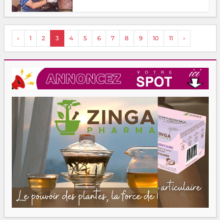
‹
1
2
3
4
5
6
7
8
9
10
11
›