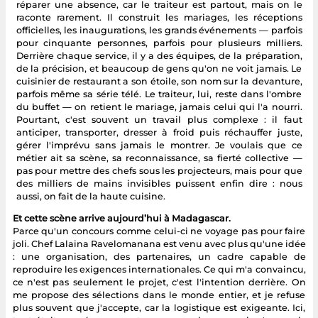
réparer une absence, car le traiteur est partout, mais on le
raconte rarement. Il construit les mariages, les réceptions
officielles, les inaugurations, les grands événements — parfois
pour cinquante personnes, parfois pour plusieurs milliers.
Derrière chaque service, il y a des équipes, de la préparation,
de la précision, et beaucoup de gens qu'on ne voit jamais. Le
cuisinier de restaurant a son étoile, son nom sur la devanture,
parfois même sa série télé. Le traiteur, lui, reste dans l'ombre
du buffet — on retient le mariage, jamais celui qui l'a nourri.
Pourtant, c'est souvent un travail plus complexe : il faut
anticiper, transporter, dresser à froid puis réchauffer juste,
gérer l'imprévu sans jamais le montrer. Je voulais que ce
métier ait sa scène, sa reconnaissance, sa fierté collective —
pas pour mettre des chefs sous les projecteurs, mais pour que
des milliers de mains invisibles puissent enfin dire : nous
aussi, on fait de la haute cuisine.
Et cette scène arrive aujourd’hui à Madagascar.
Parce qu'un concours comme celui-ci ne voyage pas pour faire
joli. Chef Lalaina Ravelomanana est venu avec plus qu'une idée
: une organisation, des partenaires, un cadre capable de
reproduire les exigences internationales. Ce qui m'a convaincu,
ce n'est pas seulement le projet, c'est l'intention derrière. On
me propose des sélections dans le monde entier, et je refuse
plus souvent que j'accepte, car la logistique est exigeante. Ici,