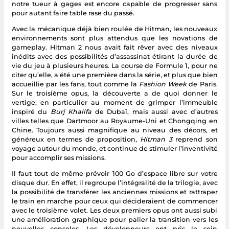
notre tueur à gages est encore capable de progresser sans
pour autant faire table rase du passé.
Avec la mécanique déjà bien roulée de Hitman, les nouveaux
environnements sont plus attendus que les novations de
gameplay. Hitman 2 nous avait fait rêver avec des niveaux
inédits avec des possibilités d’assassinat étirant la durée de
vie du jeu à plusieurs heures. La course de Formule 1, pour ne
citer qu’elle, a été une première dans la série, et plus que bien
accueillie par les fans, tout comme la
Fashion Week
de Paris.
Sur le troisième opus, la découverte a de quoi donner le
vertige, en particulier au moment de grimper l’immeuble
inspiré du
Burj Khalifa
de Dubaï, mais aussi avec d’autres
villes telles que Dartmoor au Royaume-Uni et Chongqing en
Chine. Toujours aussi magnifique au niveau des décors, et
généreux en termes de proposition,
Hitman 3
reprend son
voyage autour du monde, et continue de stimuler l’inventivité
pour accomplir ses missions.
Il faut tout de même prévoir 100 Go d’espace libre sur votre
disque dur. En effet, il regroupe l’intégralité de la trilogie, avec
la possibilité de transférer les anciennes missions et rattraper
le train en marche pour ceux qui décideraient de commencer
avec le troisième volet. Les deux premiers opus ont aussi subi
une amélioration graphique pour palier la transition vers les
nouvelles consoles. Les développeurs ont pris le soin