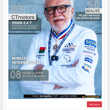
n'est pas un combat de générations — c'est une question
d'équipage. Partagez vos réussites, mais aussi vos échecs.
Surtout vos échecs, d'ailleurs — ils enseignent mieux que
n'importe quel manuel. À Madagascar, la barque avance.
Il faut juste s'assurer que tout le monde rame dans le
même sens.
Voir plus