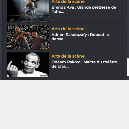
Arts de la scène
Brenda Ava : Grande prêtresse de
l’afro...
Arts de la scène
Adrien Rakotozafy : Debout la
danse !
Arts de la scène
Odéam Rakoto : Maître du théâtre
de brou...
Loisirs & J’ai essayé
Rindra Razafindrazaka : Echec et
Mat
DIVERS