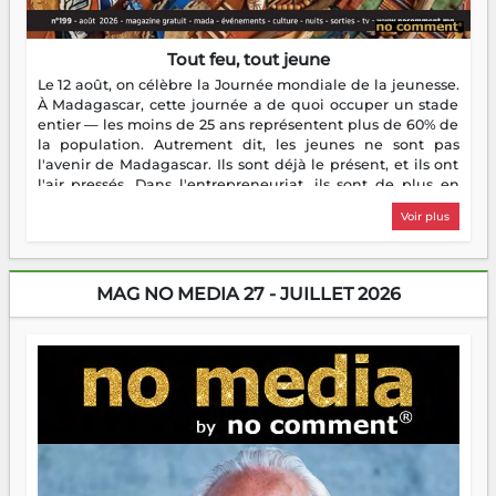
Tout feu, tout jeune
Le 12 août, on célèbre la Journée mondiale de la jeunesse.
À Madagascar, cette journée a de quoi occuper un stade
entier — les moins de 25 ans représentent plus de 60% de
la population. Autrement dit, les jeunes ne sont pas
l'avenir de Madagascar. Ils sont déjà le présent, et ils ont
l'air pressés. Dans l'entrepreneuriat, ils sont de plus en
plus nombreux à se lancer, à créer, à risquer — souvent
Voir plus
sans filet, souvent sans aide, mais toujours avec cette
énergie un peu folle qui fait qu'on se demande s'ils
dorment vraiment la nuit. En culture, les nouvelles sont
encore meilleures. Aina Rasamoelina vient de décrocher le
MAG NO MEDIA 27 - JUILLET 2026
Prix RFI Instrumental Afrique. Miangaly Elia rafle le Prix
Paritana 2026. Madagascar rayonne, et ce sont des mains
jeunes qui tiennent la torche. Alors oui, on pourrait
s'arrêter là, applaudir et rentrer chez soi satisfait. Mais ce
serait passer à côté d'une chose essentielle. La fougue, ça
brûle fort — et parfois, ça brûle vite. Une flamme sans
direction peut éclairer autant qu'elle peut consumer. C'est
là que les aînés entrent en scène — pas pour reprendre le
gouvernail, mais pour montrer où sont les récifs. Les jeunes
ont la force, les vieux ont l'expérience, comme on dit. Ce