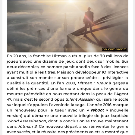
En 20 ans, la franchise Hitman a réuni plus de 70 millions de
joueurs avec une dizaine de jeux, dont deux sur mobile. Sur
deux décennies, ce nombre paraît anodin face à des licences
ayant multiplié les titres. Mais son développeur IO Interactive
a construit son monde sur son propre crédo : privilégier la
qualité à la quantité. En l’an 2000,
Hitman : Tueur à gages
a
défini les prémices d’une formule unique dans le genre du
meurtre prémédité en nous mettant dans la peau de l’Agent
47, mais c’est le second opus
Silent Assassin
qui sera le socle
sur lequel s’appuiera l’avenir de la saga. L’année 2016 marque
un renouveau pour le tueur avec un
« reboot »
(nouvelle
version) qui démarre une nouvelle trilogie de jeux baptisée
World Assassination,
dont la conclusion se trouve maintenant
dans
Hitman 3.
Ce nouveau départ a su réinventer le genre
avec succès, et la réussite des précédents volets a montré que