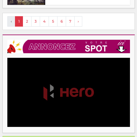
‹
1
2
3
4
5
6
7
›