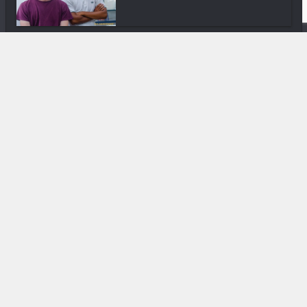
Gastronomie
Meursault Domaine J.M. Boillot :
Un vin...
Sortir
Trano Feta : La maison du bon
goût
Diaspora
Avana Rakotomanana : L’art du
parfum
In & Out
Narendra Mathieu : Alternatives
pour les...