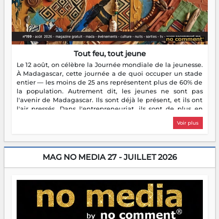
Tout feu, tout jeune
Le 12 août, on célèbre la Journée mondiale de la jeunesse.
À Madagascar, cette journée a de quoi occuper un stade
entier — les moins de 25 ans représentent plus de 60% de
la population. Autrement dit, les jeunes ne sont pas
l'avenir de Madagascar. Ils sont déjà le présent, et ils ont
l'air pressés. Dans l'entrepreneuriat, ils sont de plus en
plus nombreux à se lancer, à créer, à risquer — souvent
Voir plus
sans filet, souvent sans aide, mais toujours avec cette
énergie un peu folle qui fait qu'on se demande s'ils
dorment vraiment la nuit. En culture, les nouvelles sont
encore meilleures. Aina Rasamoelina vient de décrocher le
MAG NO MEDIA 27 - JUILLET 2026
Prix RFI Instrumental Afrique. Miangaly Elia rafle le Prix
Paritana 2026. Madagascar rayonne, et ce sont des mains
jeunes qui tiennent la torche. Alors oui, on pourrait
s'arrêter là, applaudir et rentrer chez soi satisfait. Mais ce
serait passer à côté d'une chose essentielle. La fougue, ça
brûle fort — et parfois, ça brûle vite. Une flamme sans
direction peut éclairer autant qu'elle peut consumer. C'est