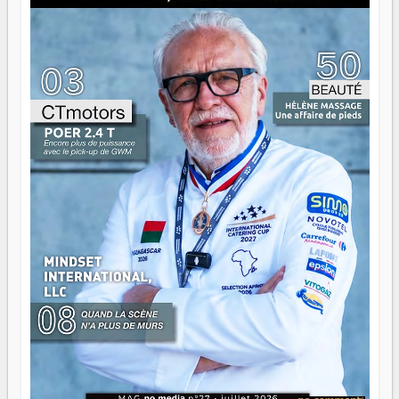
là que les aînés entrent en scène — pas pour reprendre le
gouvernail, mais pour montrer où sont les récifs. Les jeunes
ont la force, les vieux ont l'expérience, comme on dit. Ce
n'est pas un combat de générations — c'est une question
d'équipage. Partagez vos réussites, mais aussi vos échecs.
Surtout vos échecs, d'ailleurs — ils enseignent mieux que
n'importe quel manuel. À Madagascar, la barque avance.
Il faut juste s'assurer que tout le monde rame dans le
même sens.