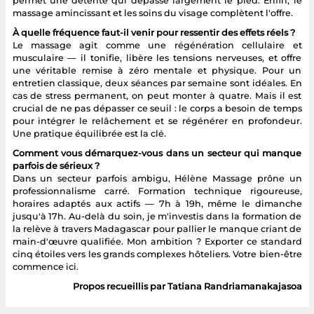
permet une détente qui dépasse largement le pied. Enfin, le
massage amincissant et les soins du visage complètent l'offre.
À quelle fréquence faut-il venir pour ressentir des effets réels ?
Le massage agit comme une régénération cellulaire et
musculaire — il tonifie, libère les tensions nerveuses, et offre
une véritable remise à zéro mentale et physique. Pour un
entretien classique, deux séances par semaine sont idéales. En
cas de stress permanent, on peut monter à quatre. Mais il est
crucial de ne pas dépasser ce seuil : le corps a besoin de temps
pour intégrer le relâchement et se régénérer en profondeur.
Une pratique équilibrée est la clé.
Comment vous démarquez-vous dans un secteur qui manque
parfois de sérieux ?
Dans un secteur parfois ambigu, Hélène Massage prône un
professionnalisme carré. Formation technique rigoureuse,
horaires adaptés aux actifs — 7h à 19h, même le dimanche
jusqu'à 17h. Au-delà du soin, je m'investis dans la formation de
la relève à travers Madagascar pour pallier le manque criant de
main-d'œuvre qualifiée. Mon ambition ? Exporter ce standard
cinq étoiles vers les grands complexes hôteliers. Votre bien-être
commence ici.
Propos recueillis par Tatiana Randriamanakajasoa