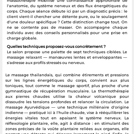
massothérapie mobilise une connaissance approfondie de
l'anatomie, du système nerveux et des flux énergétiques du
corps. Chaque séance débute ici par un diagnostic précis : le
client vient-il chercher une détente pure, ou le soulagement
d'une douleur spécifique ? Cette distinction change tout. On
ne se contente pas de masser. On accompagne chaque
individu avec des conseils personnalisés pour une prise en
charge globale.
Quelles techniques proposez-vous concrètement ?
Le salon propose une palette de sept techniques ciblées. Le
massage relaxant — manœuvres lentes et enveloppantes —
s'adresse aux profils stressés ou nerveux.
Le massage thaïlandais, qui combine étirements et pressions
sur les lignes énergétiques du corps, convient aux plus
toniques, tout comme le massage sportif, plus proche d'une
gymnastique de récupération musculaire. La thermothérapie
aux pierres chaudes utilise la chaleur volcanique pour
dissoudre les tensions profondes et relancer la circulation. Le
massage Ayurvédique — une technique millénaire d'origine
indienne — pratiqué ici à l'huile chaude, vise à rééquilibrer les
énergies vitales tout en apaisant le système nerveux. La
réflexologie plantaire, elle, agit à distance : en stimulant des
zones précises de la voûte plantaire reliées aux organes, elle