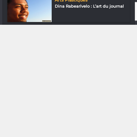
Dina Rabearivelo : L’art du journal
In & Out
Tsenaow : Zéro plastique
DIVERS