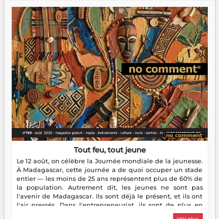
Tout feu, tout jeune
Le 12 août, on célèbre la Journée mondiale de la jeunesse.
À Madagascar, cette journée a de quoi occuper un stade
entier — les moins de 25 ans représentent plus de 60% de
la population. Autrement dit, les jeunes ne sont pas
l'avenir de Madagascar. Ils sont déjà le présent, et ils ont
l'air pressés. Dans l'entrepreneuriat, ils sont de plus en
plus nombreux à se lancer, à créer, à risquer — souvent
Voir plus