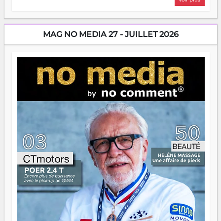
sans filet, souvent sans aide, mais toujours avec cette
énergie un peu folle qui fait qu'on se demande s'ils
dorment vraiment la nuit. En culture, les nouvelles sont
encore meilleures. Aina Rasamoelina vient de décrocher le
MAG NO MEDIA 27 - JUILLET 2026
Prix RFI Instrumental Afrique. Miangaly Elia rafle le Prix
Paritana 2026. Madagascar rayonne, et ce sont des mains
jeunes qui tiennent la torche. Alors oui, on pourrait
s'arrêter là, applaudir et rentrer chez soi satisfait. Mais ce
serait passer à côté d'une chose essentielle. La fougue, ça
brûle fort — et parfois, ça brûle vite. Une flamme sans
direction peut éclairer autant qu'elle peut consumer. C'est
là que les aînés entrent en scène — pas pour reprendre le
gouvernail, mais pour montrer où sont les récifs. Les jeunes
ont la force, les vieux ont l'expérience, comme on dit. Ce
n'est pas un combat de générations — c'est une question
d'équipage. Partagez vos réussites, mais aussi vos échecs.
Surtout vos échecs, d'ailleurs — ils enseignent mieux que
n'importe quel manuel. À Madagascar, la barque avance.
Il faut juste s'assurer que tout le monde rame dans le
même sens.