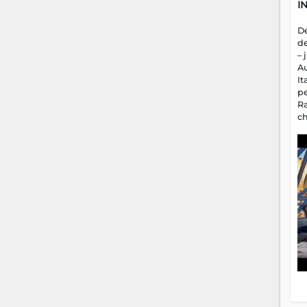
I
D
d
– 
A
It
p
R
c
a
m
fa
es