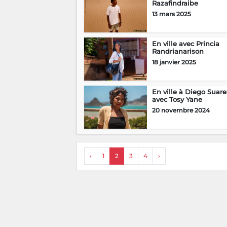
Razafindraibe
13 mars 2025
En ville avec Princia
Randrianarison
18 janvier 2025
En ville à Diego Suare
avec Tosy Yane
20 novembre 2024
‹
1
2
3
4
›