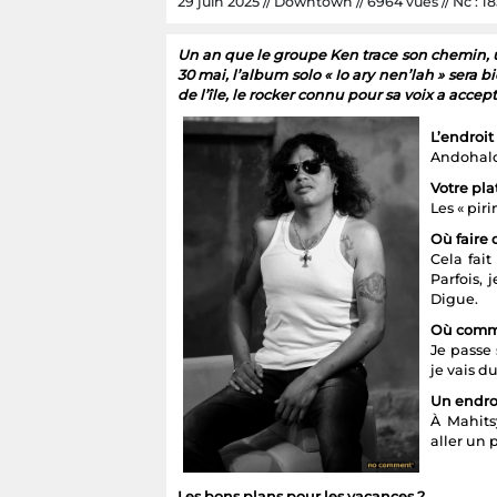
29 juin 2025 // Downtown // 6964 vues // Nc : 18
Un an que le groupe Ken trace son chemin, 
30 mai, l’album solo « Io ary nen’lah » sera
de l’île, le rocker connu pour sa voix a accep
L’endroit 
Andohalo 
Votre pla
Les « pir
Où faire
Cela fait
Parfois,
Digue.
Où comme
Je passe
je vais d
Un endro
À Mahits
aller un 
Les bons plans pour les vacances ?