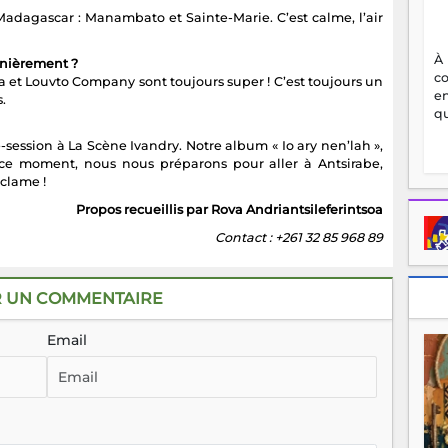
Madagascar : Manambato et Sainte-Marie. C’est calme, l’air
À
rnièrement ?
c
 et Louvto Company sont toujours super ! C’est toujours un
en
.
qu
-session à La Scène Ivandry. Notre album « Io ary nen’lah »,
n ce moment, nous nous préparons pour aller à Antsirabe,
clame !
Propos recueillis par Rova Andriantsileferintsoa
Contact : +261 32 85 968 89
R UN COMMENTAIRE
Email