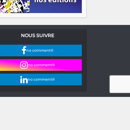
NOUS SUIVRE
no comment®
no comment®
no comment®