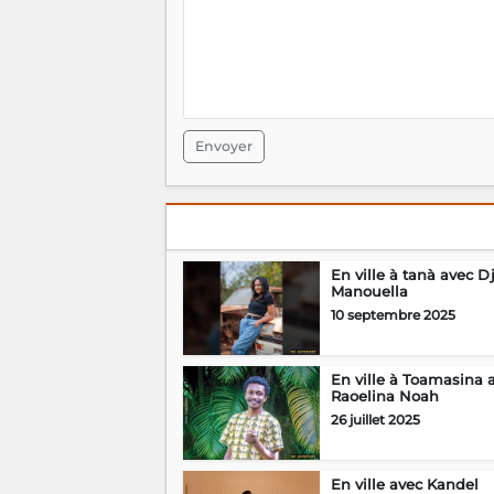
Envoyer
En ville à tanà avec D
Manouella
10 septembre 2025
En ville à Toamasina 
Raoelina Noah
26 juillet 2025
En ville avec Kandel