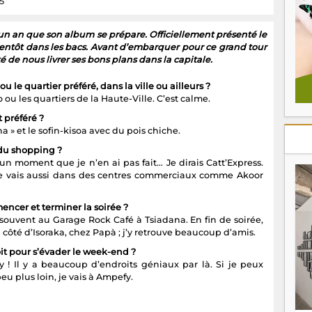
5
un an que son album se prépare. Officiellement présenté le
 bientôt dans les bacs. Avant d’embarquer pour ce grand tour
té de nous livrer ses bons plans dans la capitale.
ou le quartier préféré, dans la ville ou ailleurs ?
ou les quartiers de la Haute-Ville. C’est calme.
t préféré ?
ina » et le sofin-kisoa avec du pois chiche.
 du shopping ?
 un moment que je n’en ai pas fait… Je dirais Catt’Express.
 je vais aussi dans des centres commerciaux comme Akoor
ncer et terminer la soirée ?
 souvent au Garage Rock Café à Tsiadana. En fin de soirée,
u côté d’Isoraka, chez Papà ; j’y retrouve beaucoup d’amis.
it pour s’évader le week-end ?
y ! Il y a beaucoup d’endroits géniaux par là. Si je peux
peu plus loin, je vais à Ampefy.