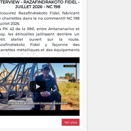
NTERVIEW - RAZAFINDRAKOTO FIDEL -
JUILLET 2026 - NC 198
écouvrez Razafindrakoto Fidel, fabricant
e charrettes dans le no comment® NC 198
juillet 2026.
u PK 42 de la RN1, entre Antananarivo et
asy, les étincelles jaillissent derrière un
etit atelier ouvert sur la route.
azafindrakoto Fidel y façonne des
harrettes métalliques et des équipements
gricoles destinés aux campagnes
algaches. Héritier d'un savoir-faire
milial, il perpétue un métier discret mais
sentiel.
Voir plus