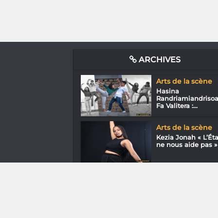
ARCHIVES
Arts de la scène
Hasina
Randriamiandrisoa
Fa Valitera :...
Arts de la scène
Kezia Jonah « L’Éta
ne nous aide pas »
Downtown
En ville avec Vivie
Andriamazoro