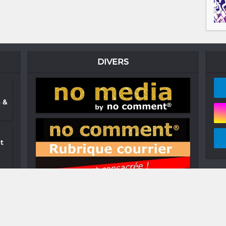
DIVERS
 &
t
n