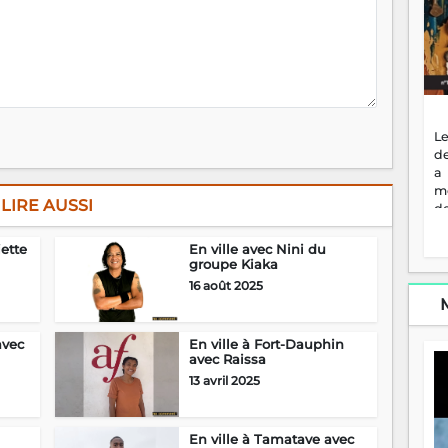
Le
de
a
m
LIRE AUSSI
de
ne
dé
jette
En ville avec Nini du
l'
groupe Kiaka
no
16 août 2025
so
to
f
avec
En ville à Fort-Dauphin
vr
avec Raissa
s
13 avril 2025
vi
Af
2
En ville à Tamatave avec
ma