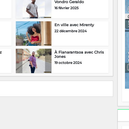
Vondro Geraldo
ou
16 février 2025
re
p
fo
v
En ville avec Mirenty
éc
22 décembre 2024
l
p
mo
fo
z
À Fianarantsoa avec Chris
di
Jones
—
19 octobre 2024
vo
v
m
Ma
s
m