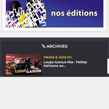
ARCHIVES
Media & Add-0n
Loups-Garous-like : Petites
trahisons en...
Cinéma
Féminin pluriel
Cinéma
« Petite Melody » La musique de