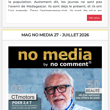
la population. Autrement dit, les jeunes ne sont pas
l'avenir de Madagascar. Ils sont déjà le présent, et ils ont
l'air pressés. Dans l'entrepreneuriat, ils sont de plus en
plus nombreux à se lancer, à créer, à risquer — souvent
Voir plus
sans filet, souvent sans aide, mais toujours avec cette
énergie un peu folle qui fait qu'on se demande s'ils
dorment vraiment la nuit. En culture, les nouvelles sont
encore meilleures. Aina Rasamoelina vient de décrocher le
MAG NO MEDIA 27 - JUILLET 2026
Prix RFI Instrumental Afrique. Miangaly Elia rafle le Prix
Paritana 2026. Madagascar rayonne, et ce sont des mains
jeunes qui tiennent la torche. Alors oui, on pourrait
s'arrêter là, applaudir et rentrer chez soi satisfait. Mais ce
serait passer à côté d'une chose essentielle. La fougue, ça
brûle fort — et parfois, ça brûle vite. Une flamme sans
direction peut éclairer autant qu'elle peut consumer. C'est
là que les aînés entrent en scène — pas pour reprendre le
gouvernail, mais pour montrer où sont les récifs. Les jeunes
ont la force, les vieux ont l'expérience, comme on dit. Ce
n'est pas un combat de générations — c'est une question
d'équipage. Partagez vos réussites, mais aussi vos échecs.
Surtout vos échecs, d'ailleurs — ils enseignent mieux que
n'importe quel manuel. À Madagascar, la barque avance.
Il faut juste s'assurer que tout le monde rame dans le
même sens.