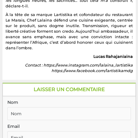
les longues heures, les sacrifices… tout cela m’a construit »
,
déclare-t-il.
À la tête de sa marque Lartistika et cofondateur du restaurant
Le Marais, Chef Lalaina défend une cuisine exigeante, centrée
sur le produit, sans dogme inutile. Transmission, rigueur et
liberté créative forment son credo. Aujourd’hui ambassadeur, il
avance sans emphase, mais avec une conviction intacte :
représenter l’Afrique, c’est d’abord honorer ceux qui cuisinent
dans l’ombre.
Lucas Rahajaniaina
Contact : https://www.instagram.com/lalaina_lartistika
https://www.facebook.com/lartistikamdg
LAISSER UN COMMENTAIRE
Nom
Email