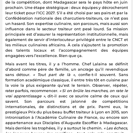
de la compétition, dont Madagascar sera le pays hôte en juin
prochain. Une étape stratégique : deux équipes y décrocheront
leur ticket pour l’ICC 2027. S’il a été choisi par ses pairs et par la
Confédération nationale des charcutiers-traiteurs, ce n’est pas
un hasard. Son expertise culinaire, son parcours, mais aussi son
influence dans le secteur traiteur ont pesé lourd. Sa mission
principale est d’assurer la représentation institutionnelle, mais
également de servir d’interlocuteur privilégié entre le CNCT et
les milieux culinaires africains. À cela s’ajoutent la promotion
des talents locaux et l’accompagnement des équipes
engagées vers l’excellence. Rien que ça.
Mais avant les titres, il y a l’homme. Chef Lalaina se définit
d’abord comme père de famille, un ancrage qu’il revendique
sans détour.
« Tout part de là »
, confie-t-il souvent. Sans
formation académique classique, il entre très tôt en cuisine par
la voie la plus exigeante qu’est le terrain. Observer, répéter,
rater parfois, recommencer.
« Si on brûle les marches, on rate le
vrai apprentissage »
, dit-il avec ce sourire calme de ceux qui
savent. Son parcours est jalonné de compétitions
internationales, de distinctions et de prix. Parmi eux, le
prestigieux Prix du plus beau buffet traiteur à Lyon en 2015, son
intronisation à l’Académie Culinaire de France, ou encore son
appartenance aux Disciples d’Auguste Escoffier à Madagascar.
Mais derrière les trophées, il y a surtout le chemin.
« Les échecs,