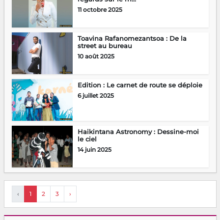
11 octobre 2025
Toavina Rafanomezantsoa : De la
street au bureau
10 août 2025
Edition : Le carnet de route se déploie
6 juillet 2025
Haikintana Astronomy : Dessine-moi
le ciel
14 juin 2025
‹
1
2
3
›