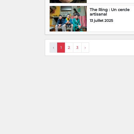
The Ring : Un cercle
artisanal
13 juillet 2025
‹
1
2
3
›