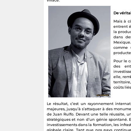
vivace.
De vérita
Mais à cô
entrent 
la produc
dans de
Mexique.
comme un
producte
Pour le 
des ent
investis
elle, re
territoir
coûts lié
Le résultat, c’est un rayonnement intern
majeures, jusqu’à s’attaquer à des monum
de Juan Rulfo. Devant une telle réussite, un 
stratégiques et non d’un génie spontané. 
investissements dans la formation, les infrast
globale claire. Tant que nos pays continuer