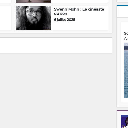
Swenn Mohn : Le cinéaste
du son
6 juillet 2025
S
A