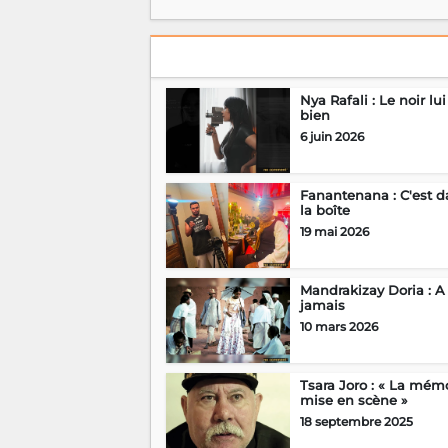
Nya Rafali : Le noir lui
bien
6 juin 2026
Fanantenana : C'est d
la boîte
19 mai 2026
Mandrakizay Doria : A
jamais
10 mars 2026
Tsara Joro : « La mém
mise en scène »
18 septembre 2025