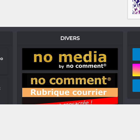
DIVERS
go
: