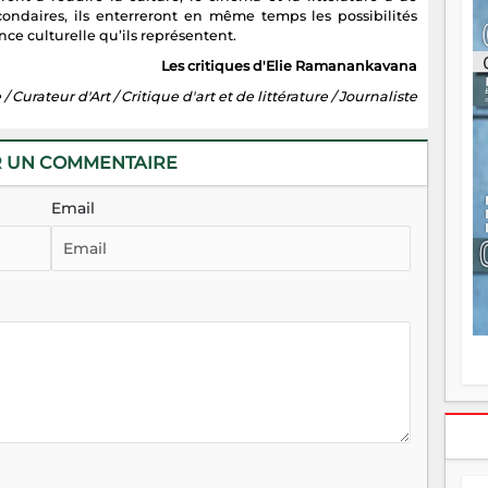
ou
ondaires, ils enterreront en même temps les possibilités
re
ce culturelle qu’ils représentent.
p
Les critiques d'Elie Ramanankavana
fo
v
/ Curateur d'Art / Critique d'art et de littérature / Journaliste
éc
l
p
R UN COMMENTAIRE
mo
fo
Email
di
—
vo
v
m
Ma
s
m