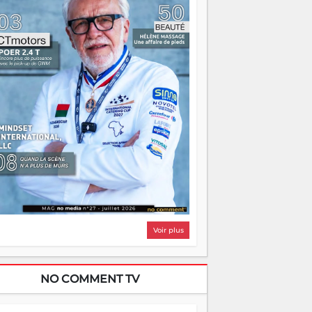
i, on pourrait s'arrêter là, applaudir et
ntrer chez soi satisfait. Mais ce serait
asser à côté d'une chose essentielle. La
ugue, ça brûle fort — et parfois, ça brûle
ite. Une flamme sans direction peut
lairer autant qu'elle peut consumer. C'est
à que les aînés entrent en scène — pas
our reprendre le gouvernail, mais pour
ntrer où sont les récifs. Les jeunes ont la
rce, les vieux ont l'expérience, comme on
t. Ce n'est pas un combat de générations
 c'est une question d'équipage. Partagez
s réussites, mais aussi vos échecs. Surtout
os échecs, d'ailleurs — ils enseignent
ieux que n'importe quel manuel. À
dagascar, la barque avance. Il faut juste
'assurer que tout le monde rame dans le
ême sens.
Voir plus
NO COMMENT TV