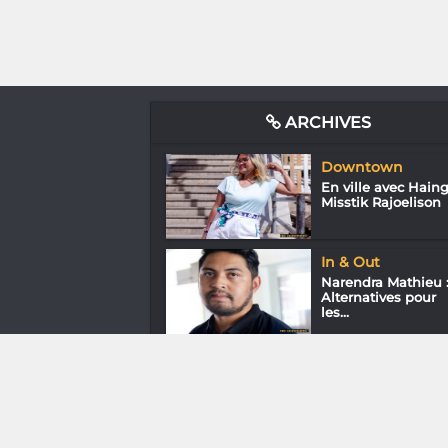
ARCHIVES
Downtown
En ville avec Hain
Misstik Rajoelison
In & Out
Narendra Mathieu 
Alternatives pour
les...
Mode & Design
Yaoudah
Tihandragnahary :
L’accessoire e...