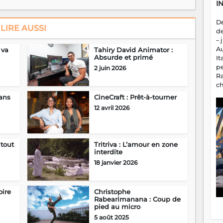
I
D
LIRE AUSSI
d
– 
A
 va
Tahiry David Animator :
Absurde et primé
It
p
2 juin 2026
R
c
a
ans
CineCraft : Prêt-à-tourner
m
12 avril 2026
fa
es
 tout
Tritriva : L’amour en zone
interdite
18 janvier 2026
oire
Christophe
Rabearimanana : Coup de
pied au micro
5 août 2025