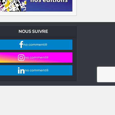
NOUS SUIVRE
no comment®
no comment®
no comment®