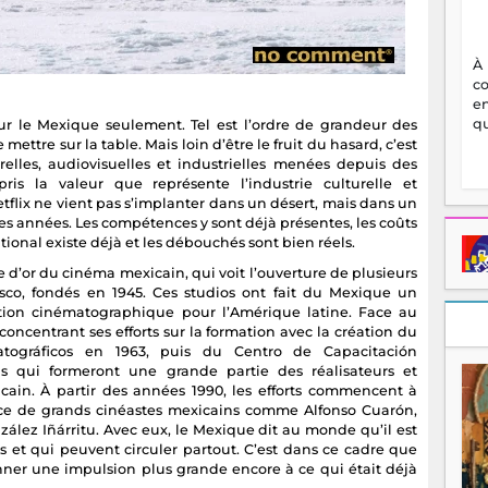
À
c
en
qu
ur le Mexique seulement. Tel est l’ordre de grandeur des
mettre sur la table. Mais loin d’être le fruit du hasard, c’est
elles, audiovisuelles et industrielles menées depuis des
is la valeur que représente l’industrie culturelle et
Netflix ne vient pas s’implanter dans un désert, mais dans un
s années. Les compétences y sont déjà présentes, les coûts
tional existe déjà et les débouchés sont bien réels.
d’or du cinéma mexicain, qui voit l’ouverture de plusieurs
co, fondés en 1945. Ces studios ont fait du Mexique un
ction cinématographique pour l’Amérique latine. Face au
oncentrant ses efforts sur la formation avec la création du
atográficos en 1963, puis du Centro de Capacitación
ns qui formeront une grande partie des réalisateurs et
ain. À partir des années 1990, les efforts commencent à
ence de grands cinéastes mexicains comme Alfonso Cuarón,
ález Iñárritu. Avec eux, le Mexique dit au monde qu’il est
us et qui peuvent circuler partout. C’est dans ce cadre que
onner une impulsion plus grande encore à ce qui était déjà