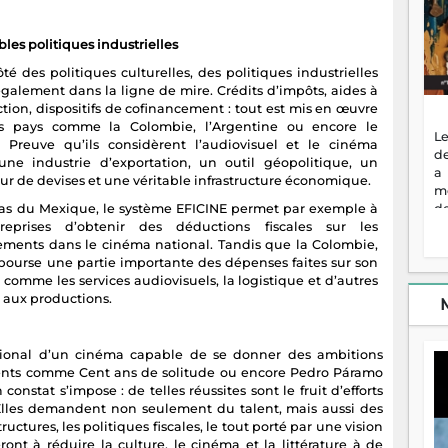
bles politiques industrielles
té des politiques culturelles, des politiques industrielles
également dans la ligne de mire. Crédits d’impôts, aides à
tion, dispositifs de cofinancement : tout est mis en œuvre
s pays comme la Colombie, l’Argentine ou encore le
Le
 Preuve qu’ils considèrent l’audiovisuel et le cinéma
de
e industrie d’exportation, un outil géopolitique, un
a
ur de devises et une véritable infrastructure économique.
m
cas du Mexique, le système EFICINE permet par exemple à
de
reprises d’obtenir des déductions fiscales sur les
ne
sements dans le cinéma national. Tandis que la Colombie,
dé
mbourse une partie importante des dépenses faites sur son
l'
e, comme les services audiovisuels, la logistique et d’autres
no
s aux productions.
so
to
f
vr
ational d’un cinéma capable de se donner des ambitions
s
ents comme Cent ans de solitude ou encore Pedro Páramo
vi
constat s’impose : de telles réussites sont le fruit d’efforts
Af
Elles demandent non seulement du talent, mais aussi des
2
ructures, les politiques fiscales, le tout porté par une vision
ma
ont à réduire la culture, le cinéma et la littérature à de