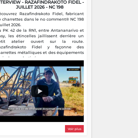
NTERVIEW - RAZAFINDRAKOTO FIDEL -
JUILLET 2026 - NC 198
écouvrez Razafindrakoto Fidel, fabricant
e charrettes dans le no comment® NC 198
juillet 2026.
u PK 42 de la RN1, entre Antananarivo et
asy, les étincelles jaillissent derrière un
etit atelier ouvert sur la route.
azafindrakoto Fidel y façonne des
harrettes métalliques et des équipements
gricoles destinés aux campagnes
algaches. Héritier d'un savoir-faire
milial, il perpétue un métier discret mais
sentiel.
Voir plus