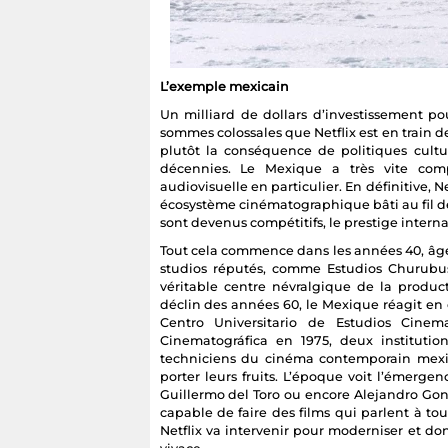
L’exemple mexicain
Un milliard de dollars d’investissement po
sommes colossales que Netflix est en train de 
plutôt la conséquence de politiques cultur
décennies. Le Mexique a très vite compr
audiovisuelle en particulier. En définitive, 
écosystème cinématographique bâti au fil de
sont devenus compétitifs, le prestige interna
Tout cela commence dans les années 40, âge 
studios réputés, comme Estudios Churubus
véritable centre névralgique de la produ
déclin des années 60, le Mexique réagit en c
Centro Universitario de Estudios Cinem
Cinematográfica en 1975, deux institutio
techniciens du cinéma contemporain mexic
porter leurs fruits. L’époque voit l’émerg
Guillermo del Toro ou encore Alejandro Gonz
capable de faire des films qui parlent à to
Netflix va intervenir pour moderniser et d