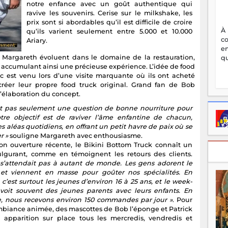
notre enfance avec un goût authentique qui
ravive les souvenirs. Cerise sur le milkshake, les
prix sont si abordables qu’il est difficile de croire
À
qu’ils varient seulement entre 5.000 et 10.000
c
Ariary.
en
t Margareth évoluent dans le domaine de la restauration,
qu
, accumulant ainsi une précieuse expérience. L’idée de food
c est venu lors d’une visite marquante où ils ont acheté
créer leur propre food truck original. Grand fan de Bob
l’élaboration du concept.
st pas seulement une question de bonne nourriture pour
tre objectif est de raviver l’âme enfantine de chacun,
s aléas quotidiens, en offrant un petit havre de paix où se
r »
souligne Margareth avec enthousiasme.
on ouverture récente, le Bikini Bottom Truck connaît un
ulgurant, comme en témoignent les retours des clients.
s’attendait pas à autant de monde. Les gens adorent le
et viennent en masse pour goûter nos spécialités. En
c’est surtout les jeunes d’environ 16 à 25 ans, et le week-
voit souvent des jeunes parents avec leurs enfants. En
 nous recevons environ 150 commandes par jour »
. Pour
mbiance animée, des mascottes de Bob l’éponge et Patrick
r apparition sur place tous les mercredis, vendredis et