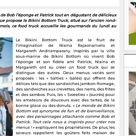
 de Bob l’éponge et Patrick tout en dégustant de délicieux
ue propose le Bikini Bottom Truck, situé sur l’ancien rond-
mois, ce food truck accueille les gourmands du lundi au
Le Bikini Bottom Truck est le fruit de
l’imagination de Niaina Rajaonarivelo et
Margareth Andriamparany. Inspirés par la ville
sous-marine de Bikini Bottom où vivent Bob
l’éponge et son fidèle ami Patrick, Niaina et
Margareth ont su créer un food truck qui se
distingue des autres. Deux menus variés sont
proposés : les « Salties » (salés) qui offrent des
délices tels que des sandwiches jambon-fromage,
des sandwiches aux crevettes, des nems, des frites
et des sambos. Puis, les « Sweeties » (sucrés) pour
les amateurs de douceurs avec des tartes, de la
bonne glace ou des donuts.
« Le monde de Bikini
Bottom est synonyme de fun et de bienveillance,
avec des personnages attachants comme Bob et
Patrick. Tout cela nous a inspirés pour créer nos
menus ! »
expliquent les propriétaires. De plus, les
saveurs rappellent les goûters faits maison de