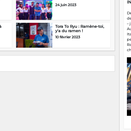
I
24 juin 2023
D
d
– 
à
Tora To Ryu : Ramène-toi,
A
y'a du ramen !
It
10 février 2023
p
R
c
a
m
fa
es