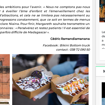
des ambitions pour l’avenir.
« Nous ne comptons pas nous
r à éveiller l’âme d’enfant et l’émerveillement chez les
’attractions, et cela ne se limitera pas nécessairement au
rogressons constamment, que ce soit en termes de menus
clare Niaina. Pour finir, Margareth souhaite transmettre un
onnaires :
« Persévérez et restez patients ! Il est essentiel de
Le
arfois difficile de Madagascar ».
de
Cédric Ramandiamanana
a
m
Facebook : Bikini Bottom truck
de
contact : 038 72 090 50
ne
dé
l'
no
so
to
f
vr
s
vi
Af
2
ma