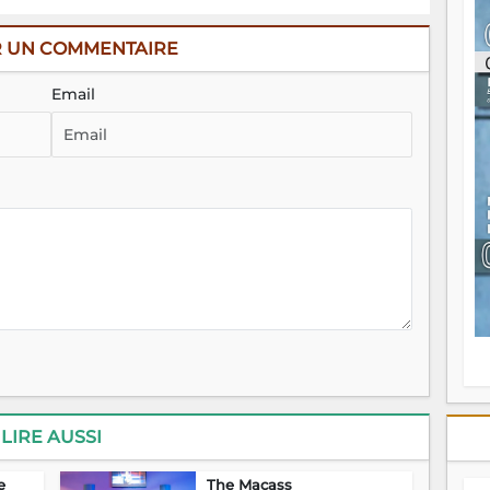
ou
re
R UN COMMENTAIRE
p
fo
Email
v
éc
l
p
mo
fo
di
—
vo
v
m
Ma
s
m
LIRE AUSSI
e
The Macass