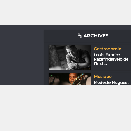
ARCHIVES
Gastronomie
Louis Fabrice
Razafindravelo de
l’Irish...
Musique
Modeste Hugues :
De Betroka à
Londres
Downtown
En ville avec Nate