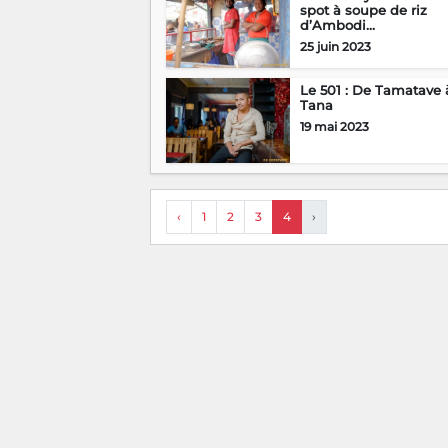
spot à soupe de riz
d’Ambodi...
25 juin 2023
Le 501 : De Tamatave 
Tana
19 mai 2023
‹
1
2
3
4
›