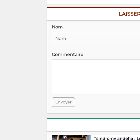
LAISSE
Nom
Commentaire
Envoyer
Tsindromy andeha : L