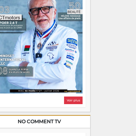
i, on pourrait s'arrêter là, applaudir et
ntrer chez soi satisfait. Mais ce serait
asser à côté d'une chose essentielle. La
ugue, ça brûle fort — et parfois, ça brûle
ite. Une flamme sans direction peut
lairer autant qu'elle peut consumer. C'est
à que les aînés entrent en scène — pas
our reprendre le gouvernail, mais pour
ntrer où sont les récifs. Les jeunes ont la
rce, les vieux ont l'expérience, comme on
t. Ce n'est pas un combat de générations
 c'est une question d'équipage. Partagez
s réussites, mais aussi vos échecs. Surtout
os échecs, d'ailleurs — ils enseignent
ieux que n'importe quel manuel. À
dagascar, la barque avance. Il faut juste
'assurer que tout le monde rame dans le
ême sens.
Voir plus
NO COMMENT TV