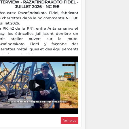
NTERVIEW - RAZAFINDRAKOTO FIDEL -
JUILLET 2026 - NC 198
écouvrez Razafindrakoto Fidel, fabricant
e charrettes dans le no comment® NC 198
juillet 2026.
u PK 42 de la RN1, entre Antananarivo et
asy, les étincelles jaillissent derrière un
etit atelier ouvert sur la route.
azafindrakoto Fidel y façonne des
harrettes métalliques et des équipements
gricoles destinés aux campagnes
algaches. Héritier d'un savoir-faire
milial, il perpétue un métier discret mais
sentiel.
Voir plus