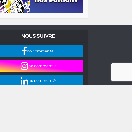
NOUS SUIVRE
no comment®
no comment®
no comment®