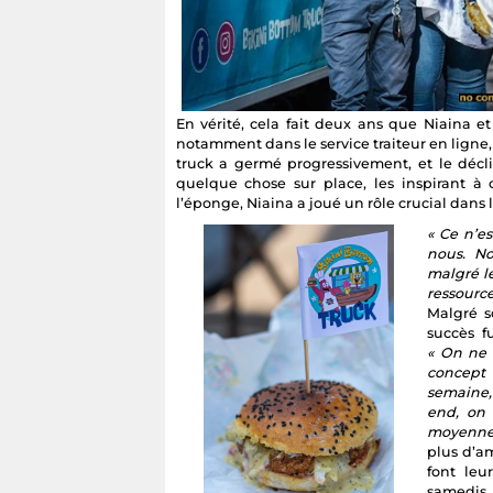
En vérité, cela fait deux ans que Niaina e
notamment dans le service traiteur en ligne
truck a germé progressivement, et le décli
quelque chose sur place, les inspirant à 
l’éponge, Niaina a joué un rôle crucial dans 
« Ce n’e
nous. No
malgré le
ressource
Malgré s
succès f
« On ne 
concept 
semaine, 
end, on 
moyenne,
plus d’a
font leu
samedis.