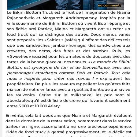
Le Bikini Bottom Truck est le fruit de l’imagination de Niaina
Rajaonarivelo et Margareth Andriamparany. Inspirés par la
ville sous-marine de Bikini Bottom où vivent Bob l’éponge et
son fidèle ami Patrick, Niaina et Margareth ont su créer un
food truck qui se distingue des autres. Deux menus variés
sont proposés : les « Salties » (salés) qui offrent des délices tels
que des sandwiches jambon-fromage, des sandwiches aux
crevettes, des nems, des frites et des sambos. Puis, les
« Sweeties » (sucrés) pour les amateurs de douceurs avec des
tartes, de la bonne glace ou des donuts.
« Le monde de Bikini
Bottom est synonyme de fun et de bienveillance, avec des
personnages attachants comme Bob et Patrick. Tout cela
nous a inspirés pour créer nos menus ! »
expliquent les
propriétaires. De plus, les saveurs rappellent les goûters faits
maison de notre enfance avec un goût authentique qui ravive
les souvenirs. Cerise sur le milkshake, les prix sont si
abordables qu’il est difficile de croire qu’ils varient seulement
entre 5.000 et 10.000 Ariary.
En vérité, cela fait deux ans que Niaina et Margareth évoluent
dans le domaine de la restauration, notamment dans le service
traiteur en ligne, accumulant ainsi une précieuse expérience.
L’idée de food truck a germé progressivement, et le déclic est