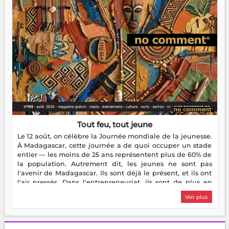
Tout feu, tout jeune
Le 12 août, on célèbre la Journée mondiale de la jeunesse.
À Madagascar, cette journée a de quoi occuper un stade
entier — les moins de 25 ans représentent plus de 60% de
la population. Autrement dit, les jeunes ne sont pas
l'avenir de Madagascar. Ils sont déjà le présent, et ils ont
l'air pressés. Dans l'entrepreneuriat, ils sont de plus en
plus nombreux à se lancer, à créer, à risquer — souvent
Voir plus
sans filet, souvent sans aide, mais toujours avec cette
énergie un peu folle qui fait qu'on se demande s'ils
dorment vraiment la nuit. En culture, les nouvelles sont
encore meilleures. Aina Rasamoelina vient de décrocher le