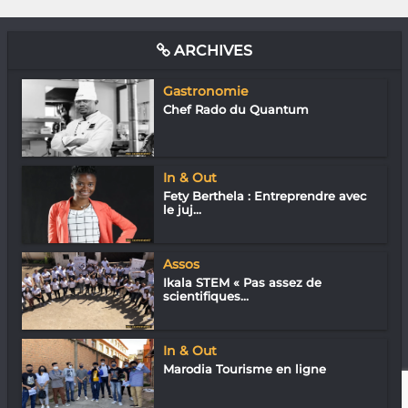
ARCHIVES
Gastronomie
Chef Rado du Quantum
In & Out
Fety Berthela : Entreprendre avec
le juj...
Assos
Ikala STEM « Pas assez de
scientifiques...
In & Out
Marodia Tourisme en ligne