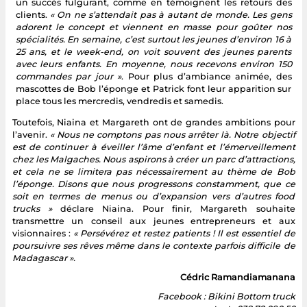
un succès fulgurant, comme en témoignent les retours des
clients.
« On ne s’attendait pas à autant de monde. Les gens
adorent le concept et viennent en masse pour goûter nos
spécialités. En semaine, c’est surtout les jeunes d’environ 16 à
25 ans, et le week-end, on voit souvent des jeunes parents
avec leurs enfants. En moyenne, nous recevons environ 150
commandes par jour »
. Pour plus d’ambiance animée, des
mascottes de Bob l’éponge et Patrick font leur apparition sur
place tous les mercredis, vendredis et samedis.
Toutefois, Niaina et Margareth ont de grandes ambitions pour
l’avenir.
« Nous ne comptons pas nous arrêter là. Notre objectif
est de continuer à éveiller l’âme d’enfant et l’émerveillement
chez les Malgaches. Nous aspirons à créer un parc d’attractions,
et cela ne se limitera pas nécessairement au thème de Bob
l’éponge. Disons que nous progressons constamment, que ce
soit en termes de menus ou d’expansion vers d’autres food
trucks »
déclare Niaina. Pour finir, Margareth souhaite
transmettre un conseil aux jeunes entrepreneurs et aux
visionnaires :
« Persévérez et restez patients ! Il est essentiel de
poursuivre ses rêves même dans le contexte parfois difficile de
Madagascar ».
Cédric Ramandiamanana
Facebook : Bikini Bottom truck