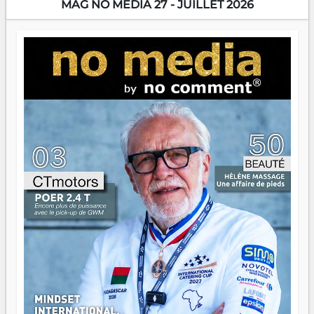
MAG NO MEDIA 27 - JUILLET 2026
Prix RFI Instrumental Afrique. Miangaly Elia rafle le Prix
Paritana 2026. Madagascar rayonne, et ce sont des mains
jeunes qui tiennent la torche. Alors oui, on pourrait
s'arrêter là, applaudir et rentrer chez soi satisfait. Mais ce
serait passer à côté d'une chose essentielle. La fougue, ça
brûle fort — et parfois, ça brûle vite. Une flamme sans
direction peut éclairer autant qu'elle peut consumer. C'est
là que les aînés entrent en scène — pas pour reprendre le
gouvernail, mais pour montrer où sont les récifs. Les jeunes
ont la force, les vieux ont l'expérience, comme on dit. Ce
n'est pas un combat de générations — c'est une question
d'équipage. Partagez vos réussites, mais aussi vos échecs.
Surtout vos échecs, d'ailleurs — ils enseignent mieux que
n'importe quel manuel. À Madagascar, la barque avance.
Il faut juste s'assurer que tout le monde rame dans le
même sens.