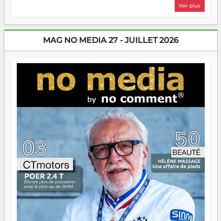
plus nombreux à se lancer, à créer, à risquer — souvent
Voir plus
sans filet, souvent sans aide, mais toujours avec cette
énergie un peu folle qui fait qu'on se demande s'ils
dorment vraiment la nuit. En culture, les nouvelles sont
encore meilleures. Aina Rasamoelina vient de décrocher le
MAG NO MEDIA 27 - JUILLET 2026
Prix RFI Instrumental Afrique. Miangaly Elia rafle le Prix
Paritana 2026. Madagascar rayonne, et ce sont des mains
jeunes qui tiennent la torche. Alors oui, on pourrait
s'arrêter là, applaudir et rentrer chez soi satisfait. Mais ce
serait passer à côté d'une chose essentielle. La fougue, ça
brûle fort — et parfois, ça brûle vite. Une flamme sans
direction peut éclairer autant qu'elle peut consumer. C'est
là que les aînés entrent en scène — pas pour reprendre le
gouvernail, mais pour montrer où sont les récifs. Les jeunes
ont la force, les vieux ont l'expérience, comme on dit. Ce
n'est pas un combat de générations — c'est une question
d'équipage. Partagez vos réussites, mais aussi vos échecs.
Surtout vos échecs, d'ailleurs — ils enseignent mieux que
n'importe quel manuel. À Madagascar, la barque avance.
Il faut juste s'assurer que tout le monde rame dans le
même sens.