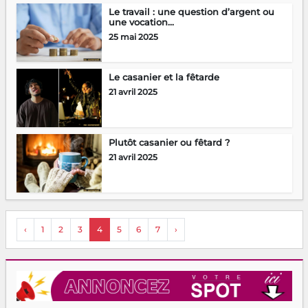
Le travail : une question d’argent ou
une vocation...
25 mai 2025
Le casanier et la fêtarde
21 avril 2025
Plutôt casanier ou fêtard ?
21 avril 2025
‹
1
2
3
4
5
6
7
›