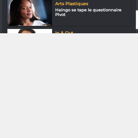
Arts Plastiques
Haingo se tape le questionnaire
Pivot
In & Out
Kiady Ravahatra : Plateforme pour
l’art
DIVERS