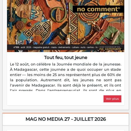
Tout feu, tout jeune
Le 12 août, on célèbre la Journée mondiale de la jeunesse.
À Madagascar, cette journée a de quoi occuper un stade
entier — les moins de 25 ans représentent plus de 60% de
la population. Autrement dit, les jeunes ne sont pas
l'avenir de Madagascar. Ils sont déjà le présent, et ils ont
l'air pressés. Dans l'entrepreneuriat, ils sont de plus en
plus nombreux à se lancer, à créer, à risquer — souvent
Voir plus
sans filet, souvent sans aide, mais toujours avec cette
énergie un peu folle qui fait qu'on se demande s'ils
dorment vraiment la nuit. En culture, les nouvelles sont
encore meilleures. Aina Rasamoelina vient de décrocher le
MAG NO MEDIA 27 - JUILLET 2026
Prix RFI Instrumental Afrique. Miangaly Elia rafle le Prix
Paritana 2026. Madagascar rayonne, et ce sont des mains