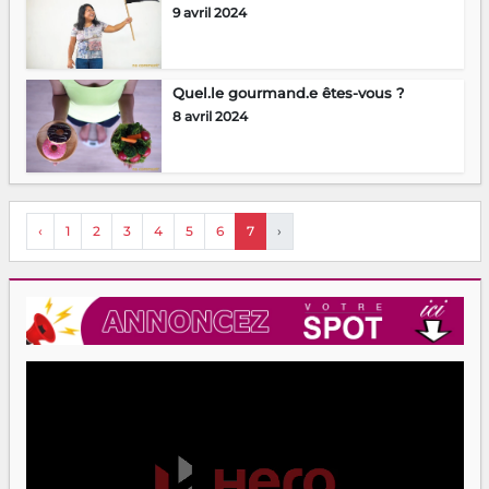
9 avril 2024
Quel.le gourmand.e êtes-vous ?
8 avril 2024
‹
1
2
3
4
5
6
7
›