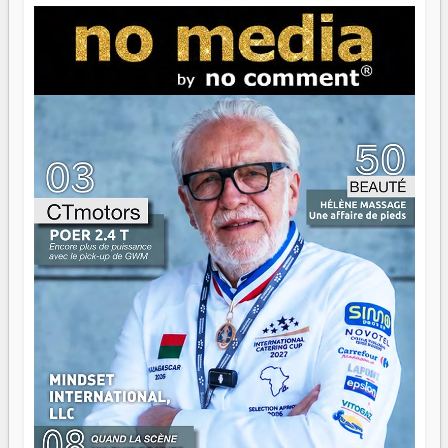
jeunes qui tiennent la torche. Alors oui, on pourrait
s'arrêter là, applaudir et rentrer chez soi satisfait. Mais ce
serait passer à côté d'une chose essentielle. La fougue, ça
brûle fort — et parfois, ça brûle vite. Une flamme sans
direction peut éclairer autant qu'elle peut consumer. C'est
là que les aînés entrent en scène — pas pour reprendre le
gouvernail, mais pour montrer où sont les récifs. Les jeunes
ont la force, les vieux ont l'expérience, comme on dit. Ce
n'est pas un combat de générations — c'est une question
d'équipage. Partagez vos réussites, mais aussi vos échecs.
Surtout vos échecs, d'ailleurs — ils enseignent mieux que
n'importe quel manuel. À Madagascar, la barque avance.
Il faut juste s'assurer que tout le monde rame dans le
même sens.