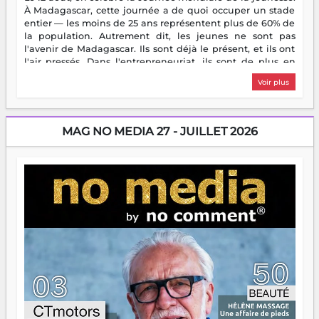
À Madagascar, cette journée a de quoi occuper un stade
entier — les moins de 25 ans représentent plus de 60% de
la population. Autrement dit, les jeunes ne sont pas
l'avenir de Madagascar. Ils sont déjà le présent, et ils ont
l'air pressés. Dans l'entrepreneuriat, ils sont de plus en
plus nombreux à se lancer, à créer, à risquer — souvent
Voir plus
sans filet, souvent sans aide, mais toujours avec cette
énergie un peu folle qui fait qu'on se demande s'ils
dorment vraiment la nuit. En culture, les nouvelles sont
encore meilleures. Aina Rasamoelina vient de décrocher le
MAG NO MEDIA 27 - JUILLET 2026
Prix RFI Instrumental Afrique. Miangaly Elia rafle le Prix
Paritana 2026. Madagascar rayonne, et ce sont des mains
jeunes qui tiennent la torche. Alors oui, on pourrait
s'arrêter là, applaudir et rentrer chez soi satisfait. Mais ce
serait passer à côté d'une chose essentielle. La fougue, ça
brûle fort — et parfois, ça brûle vite. Une flamme sans
direction peut éclairer autant qu'elle peut consumer. C'est
là que les aînés entrent en scène — pas pour reprendre le
gouvernail, mais pour montrer où sont les récifs. Les jeunes
ont la force, les vieux ont l'expérience, comme on dit. Ce
n'est pas un combat de générations — c'est une question
d'équipage. Partagez vos réussites, mais aussi vos échecs.
Surtout vos échecs, d'ailleurs — ils enseignent mieux que
n'importe quel manuel. À Madagascar, la barque avance.
Il faut juste s'assurer que tout le monde rame dans le