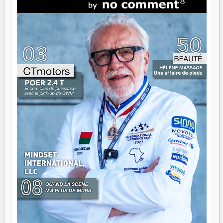
direction peut éclairer autant qu'elle peut consumer. C'est
là que les aînés entrent en scène — pas pour reprendre le
gouvernail, mais pour montrer où sont les récifs. Les jeunes
ont la force, les vieux ont l'expérience, comme on dit. Ce
n'est pas un combat de générations — c'est une question
d'équipage. Partagez vos réussites, mais aussi vos échecs.
Surtout vos échecs, d'ailleurs — ils enseignent mieux que
n'importe quel manuel. À Madagascar, la barque avance.
Il faut juste s'assurer que tout le monde rame dans le
même sens.