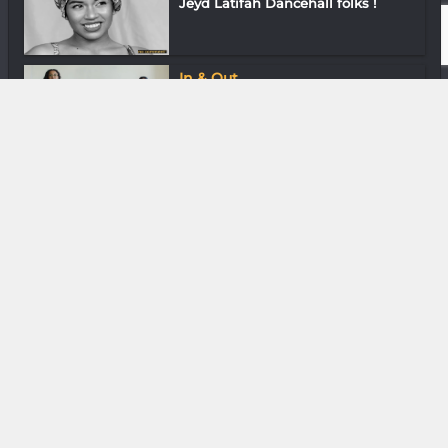
Jeyd Latifah Dancehall folks !
In & Out
Cœur et Conscience « 1000 enfants
parrai...
Histoire
Quelques Malgaches dans le
monde au XVIe...
Downtown
En ville avec Irina Andrianavalona
Media & Add-0n
Game Jam : Son univers
impitoyable