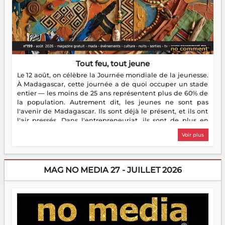
Tout feu, tout jeune
Le 12 août, on célèbre la Journée mondiale de la jeunesse.
À Madagascar, cette journée a de quoi occuper un stade
entier — les moins de 25 ans représentent plus de 60% de
la population. Autrement dit, les jeunes ne sont pas
l'avenir de Madagascar. Ils sont déjà le présent, et ils ont
l'air pressés. Dans l'entrepreneuriat, ils sont de plus en
plus nombreux à se lancer, à créer, à risquer — souvent
Voir plus
sans filet, souvent sans aide, mais toujours avec cette
énergie un peu folle qui fait qu'on se demande s'ils
dorment vraiment la nuit. En culture, les nouvelles sont
encore meilleures. Aina Rasamoelina vient de décrocher le
MAG NO MEDIA 27 - JUILLET 2026
Prix RFI Instrumental Afrique. Miangaly Elia rafle le Prix
Paritana 2026. Madagascar rayonne, et ce sont des mains
jeunes qui tiennent la torche. Alors oui, on pourrait
s'arrêter là, applaudir et rentrer chez soi satisfait. Mais ce
serait passer à côté d'une chose essentielle. La fougue, ça
brûle fort — et parfois, ça brûle vite. Une flamme sans