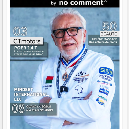
direction peut éclairer autant qu'elle peut consumer. C'est
là que les aînés entrent en scène — pas pour reprendre le
gouvernail, mais pour montrer où sont les récifs. Les jeunes
ont la force, les vieux ont l'expérience, comme on dit. Ce
n'est pas un combat de générations — c'est une question
d'équipage. Partagez vos réussites, mais aussi vos échecs.
Surtout vos échecs, d'ailleurs — ils enseignent mieux que
n'importe quel manuel. À Madagascar, la barque avance.
Il faut juste s'assurer que tout le monde rame dans le
même sens.