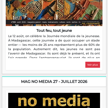
Tout feu, tout jeune
Le 12 août, on célèbre la Journée mondiale de la jeunesse.
À Madagascar, cette journée a de quoi occuper un stade
entier — les moins de 25 ans représentent plus de 60% de
la population. Autrement dit, les jeunes ne sont pas
l'avenir de Madagascar. Ils sont déjà le présent, et ils ont
l'air pressés. Dans l'entrepreneuriat, ils sont de plus en
plus nombreux à se lancer, à créer, à risquer — souvent
Voir plus
sans filet, souvent sans aide, mais toujours avec cette
énergie un peu folle qui fait qu'on se demande s'ils
dorment vraiment la nuit. En culture, les nouvelles sont
encore meilleures. Aina Rasamoelina vient de décrocher le
MAG NO MEDIA 27 - JUILLET 2026
Prix RFI Instrumental Afrique. Miangaly Elia rafle le Prix
Paritana 2026. Madagascar rayonne, et ce sont des mains
jeunes qui tiennent la torche. Alors oui, on pourrait
s'arrêter là, applaudir et rentrer chez soi satisfait. Mais ce
serait passer à côté d'une chose essentielle. La fougue, ça
brûle fort — et parfois, ça brûle vite. Une flamme sans