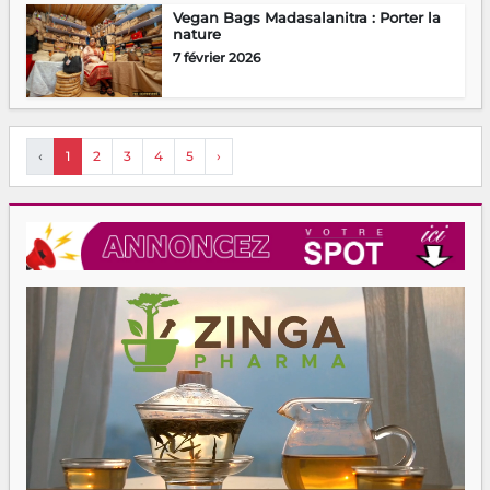
Vegan Bags Madasalanitra : Porter la
nature
7 février 2026
‹
1
2
3
4
5
›