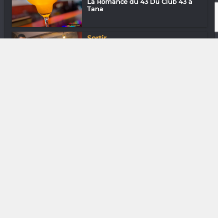
La Romance du 43 Du Club 43 à
Tana
Sortir
Grizzlee Steackhouse : Effet bœuf !
Loisirs & J’ai essayé
Ny Anjara Rafalimanana : Une
école de fo...
Entreprendre
Laura Razanajatovo « Nous
sommes le seul...
Sortir
Lapa RN7 : Bienvenue au palais