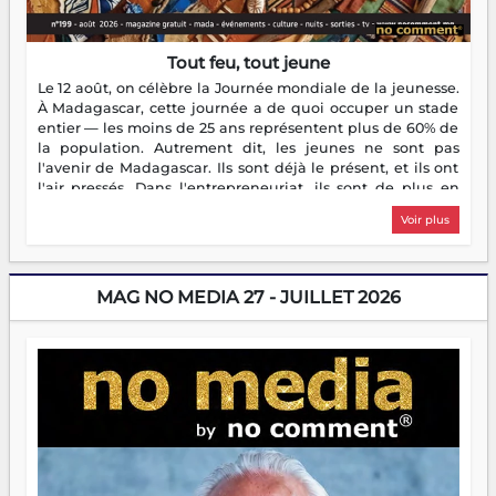
Tout feu, tout jeune
Le 12 août, on célèbre la Journée mondiale de la jeunesse.
À Madagascar, cette journée a de quoi occuper un stade
entier — les moins de 25 ans représentent plus de 60% de
la population. Autrement dit, les jeunes ne sont pas
l'avenir de Madagascar. Ils sont déjà le présent, et ils ont
l'air pressés. Dans l'entrepreneuriat, ils sont de plus en
plus nombreux à se lancer, à créer, à risquer — souvent
Voir plus
sans filet, souvent sans aide, mais toujours avec cette
énergie un peu folle qui fait qu'on se demande s'ils
dorment vraiment la nuit. En culture, les nouvelles sont
encore meilleures. Aina Rasamoelina vient de décrocher le
MAG NO MEDIA 27 - JUILLET 2026
Prix RFI Instrumental Afrique. Miangaly Elia rafle le Prix
Paritana 2026. Madagascar rayonne, et ce sont des mains
jeunes qui tiennent la torche. Alors oui, on pourrait
s'arrêter là, applaudir et rentrer chez soi satisfait. Mais ce
serait passer à côté d'une chose essentielle. La fougue, ça
brûle fort — et parfois, ça brûle vite. Une flamme sans
direction peut éclairer autant qu'elle peut consumer. C'est
là que les aînés entrent en scène — pas pour reprendre le
gouvernail, mais pour montrer où sont les récifs. Les jeunes
ont la force, les vieux ont l'expérience, comme on dit. Ce