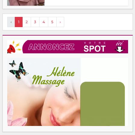
‹
1
2
3
4
5
›