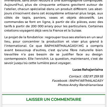
immersive, sans avoir recours à une scénographie compliquée.
Aujourd'hui, plus de cinquante artisans gravitent autour de
l'atelier, chacun spécialisé dans un produit différent. Les abat-
jours s'inscrivent dans cet écosystème artisanal plus large, aux
côtés de tapis, paniers, vases et objets décoratifs. Les
commandes se font en ligne, à partir de dix pièces, avec des
tarifs à partir de 200 000 ariary pour les particuliers. Certaines
créations voyagent déjà vers la France et la Suisse.
Le projet de la fondatrice : regrouper tous ses ateliers en un seul
lieu, pour concentrer la production et viser plus grand à
l'international. Ce que RAPHI'ARTMALAGASY.MG a compris
avant beaucoup d'autres, c'est qu'une fibre naturelle bien
travaillée n'a pas besoin de se justifier face au design
contemporain. Elle l'enrichit. La question, maintenant, c'est de
savoir jusqu'où cette lumière peut voyager.
Lucas Rahajaniaina
Contact : 032 97 259 55
Facebook : RAPHI’ARTMALAGASY
Photos Andry Randrianarisoa
LAISSER UN COMMENTAIRE