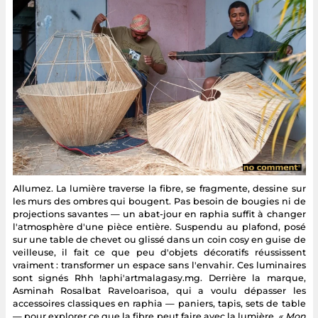
Allumez. La lumière traverse la fibre, se fragmente, dessine sur
les murs des ombres qui bougent. Pas besoin de bougies ni de
projections savantes — un abat-jour en raphia suffit à changer
l'atmosphère d'une pièce entière. Suspendu au plafond, posé
sur une table de chevet ou glissé dans un coin cosy en guise de
veilleuse, il fait ce que peu d'objets décoratifs réussissent
vraiment : transformer un espace sans l'envahir. Ces luminaires
sont signés Rhh !aphi'artmalagasy.mg. Derrière la marque,
Asminah Rosalbat Raveloarisoa, qui a voulu dépasser les
accessoires classiques en raphia — paniers, tapis, sets de table
— pour explorer ce que la fibre peut faire avec la lumière.
« Mon