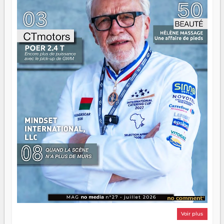
n'est pas un combat de générations — c'est une question
d'équipage. Partagez vos réussites, mais aussi vos échecs.
Surtout vos échecs, d'ailleurs — ils enseignent mieux que
n'importe quel manuel. À Madagascar, la barque avance.
Il faut juste s'assurer que tout le monde rame dans le
même sens.
Voir plus