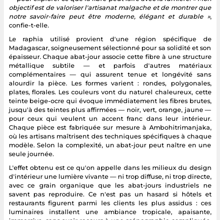
objectif est de valoriser l'artisanat malgache et de montrer que
notre savoir-faire peut être moderne, élégant et durable »
,
confie-t-elle.
Le raphia utilisé provient d'une région spécifique de
Madagascar, soigneusement sélectionné pour sa solidité et son
épaisseur. Chaque abat-jour associe cette fibre à une structure
métallique subtile — et parfois d'autres matériaux
complémentaires — qui assurent tenue et longévité sans
alourdir la pièce. Les formes varient : rondes, polygonales,
plates, florales. Les couleurs vont du naturel chaleureux, cette
teinte beige-ocre qui évoque immédiatement les fibres brutes,
jusqu'à des teintes plus affirmées — noir, vert, orange, jaune —
pour ceux qui veulent un accent franc dans leur intérieur.
Chaque pièce est fabriquée sur mesure à Ambohitrimanjaka,
où les artisans maîtrisent des techniques spécifiques à chaque
modèle. Selon la complexité, un abat-jour peut naître en une
seule journée.
L'effet obtenu est ce qu'on appelle dans les milieux du design
d'intérieur une lumière vivante — ni trop diffuse, ni trop directe,
avec ce grain organique que les abat-jours industriels ne
savent pas reproduire. Ce n'est pas un hasard si hôtels et
restaurants figurent parmi les clients les plus assidus : ces
luminaires installent une ambiance tropicale, apaisante,