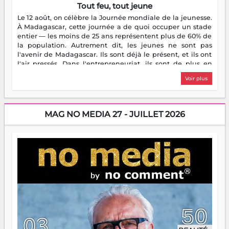
Tout feu, tout jeune
Le 12 août, on célèbre la Journée mondiale de la jeunesse.
À Madagascar, cette journée a de quoi occuper un stade
entier — les moins de 25 ans représentent plus de 60% de
la population. Autrement dit, les jeunes ne sont pas
l'avenir de Madagascar. Ils sont déjà le présent, et ils ont
l'air pressés. Dans l'entrepreneuriat, ils sont de plus en
plus nombreux à se lancer, à créer, à risquer — souvent
Voir plus
sans filet, souvent sans aide, mais toujours avec cette
énergie un peu folle qui fait qu'on se demande s'ils
dorment vraiment la nuit. En culture, les nouvelles sont
encore meilleures. Aina Rasamoelina vient de décrocher le
MAG NO MEDIA 27 - JUILLET 2026
Prix RFI Instrumental Afrique. Miangaly Elia rafle le Prix
Paritana 2026. Madagascar rayonne, et ce sont des mains
jeunes qui tiennent la torche. Alors oui, on pourrait
s'arrêter là, applaudir et rentrer chez soi satisfait. Mais ce
serait passer à côté d'une chose essentielle. La fougue, ça
brûle fort — et parfois, ça brûle vite. Une flamme sans
direction peut éclairer autant qu'elle peut consumer. C'est
là que les aînés entrent en scène — pas pour reprendre le
gouvernail, mais pour montrer où sont les récifs. Les jeunes
ont la force, les vieux ont l'expérience, comme on dit. Ce
n'est pas un combat de générations — c'est une question
d'équipage. Partagez vos réussites, mais aussi vos échecs.