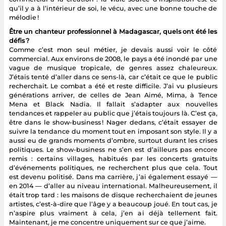
qu’il y a à l’intérieur de soi, le vécu, avec une bonne touche de
mélodie !
Être un chanteur professionnel à Madagascar, quels ont été les
défis ?
Comme c’est mon seul métier, je devais aussi voir le côté
commercial. Aux environs de 2008, le pays a été inondé par une
vague de musique tropicale, de genres assez chaleureux.
J’étais tenté d’aller dans ce sens-là, car c’était ce que le public
recherchait. Le combat a été et reste difficile. J’ai vu plusieurs
générations arriver, de celles de Jean Aimé, Mima, à Tence
Mena et Black Nadia. Il fallait s’adapter aux nouvelles
tendances et rappeler au public que j’étais toujours là. C’est ça,
être dans le show-business ! Nager dedans, c’était essayer de
suivre la tendance du moment tout en imposant son style. Il y a
aussi eu de grands moments d’ombre, surtout durant les crises
politiques. Le show-business ne s’en est d’ailleurs pas encore
remis : certains villages, habitués par les concerts gratuits
d’événements politiques, ne recherchent plus que cela. Tout
est devenu politisé. Dans ma carrière, j’ai également essayé —
en 2014 — d’aller au niveau international. Malheureusement, il
était trop tard : les maisons de disque recherchaient de jeunes
artistes, c’est-à-dire que l’âge y a beaucoup joué. En tout cas, je
n’aspire plus vraiment à cela, j’en ai déjà tellement fait.
Maintenant, je me concentre uniquement sur ce que j’aime.