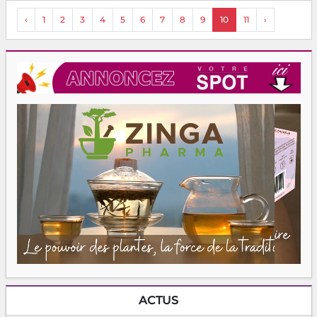
‹
1
2
3
4
5
6
7
8
9
10
11
›
ACTUS