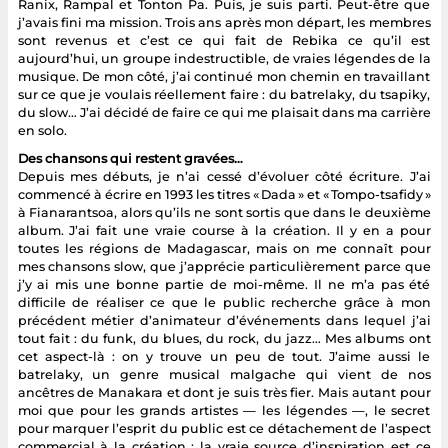
Ranix, Rampal et Tonton Pa. Puis, je suis parti. Peut-être que
j’avais fini ma mission. Trois ans après mon départ, les membres
sont revenus et c’est ce qui fait de Rebika ce qu’il est
aujourd’hui, un groupe indestructible, de vraies légendes de la
musique. De mon côté, j’ai continué mon chemin en travaillant
sur ce que je voulais réellement faire : du batrelaky, du tsapiky,
du slow… J’ai décidé de faire ce qui me plaisait dans ma carrière
en solo.
Des chansons qui restent gravées…
Depuis mes débuts, je n’ai cessé d’évoluer côté écriture. J’ai
commencé à écrire en 1993 les titres « Dada » et « Tompo-tsafidy »
à Fianarantsoa, alors qu’ils ne sont sortis que dans le deuxième
album. J’ai fait une vraie course à la création. Il y en a pour
toutes les régions de Madagascar, mais on me connaît pour
mes chansons slow, que j’apprécie particulièrement parce que
j’y ai mis une bonne partie de moi-même. Il ne m’a pas été
difficile de réaliser ce que le public recherche grâce à mon
précédent métier d’animateur d’événements dans lequel j’ai
tout fait : du funk, du blues, du rock, du jazz… Mes albums ont
cet aspect-là : on y trouve un peu de tout. J’aime aussi le
batrelaky, un genre musical malgache qui vient de nos
ancêtres de Manakara et dont je suis très fier. Mais autant pour
moi que pour les grands artistes — les légendes —, le secret
pour marquer l’esprit du public est ce détachement de l’aspect
commercial à la création : la vraie source d’inspiration est ce