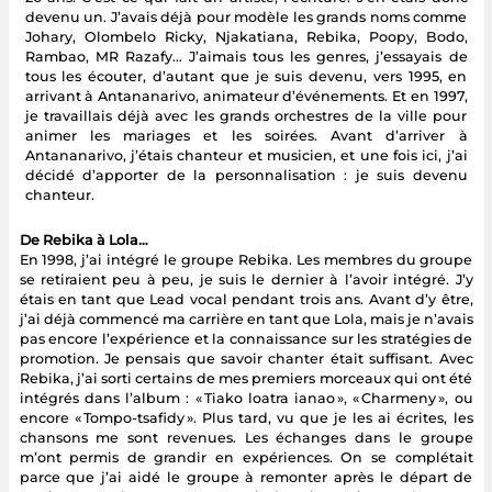
devenu un. J’avais déjà pour modèle les grands noms comme
Johary, Olombelo Ricky, Njakatiana, Rebika, Poopy, Bodo,
Rambao, MR Razafy… J’aimais tous les genres, j’essayais de
tous les écouter, d’autant que je suis devenu, vers 1995, en
arrivant à Antananarivo, animateur d’événements. Et en 1997,
je travaillais déjà avec les grands orchestres de la ville pour
animer les mariages et les soirées. Avant d’arriver à
Antananarivo, j’étais chanteur et musicien, et une fois ici, j’ai
décidé d’apporter de la personnalisation : je suis devenu
chanteur.
De Rebika à Lola…
En 1998, j’ai intégré le groupe Rebika. Les membres du groupe
se retiraient peu à peu, je suis le dernier à l’avoir intégré. J’y
étais en tant que Lead vocal pendant trois ans. Avant d’y être,
j’ai déjà commencé ma carrière en tant que Lola, mais je n’avais
pas encore l’expérience et la connaissance sur les stratégies de
promotion. Je pensais que savoir chanter était suffisant. Avec
Rebika, j’ai sorti certains de mes premiers morceaux qui ont été
intégrés dans l’album : « Tiako loatra ianao », « Charmeny », ou
encore « Tompo-tsafidy ». Plus tard, vu que je les ai écrites, les
chansons me sont revenues. Les échanges dans le groupe
m’ont permis de grandir en expériences. On se complétait
parce que j’ai aidé le groupe à remonter après le départ de