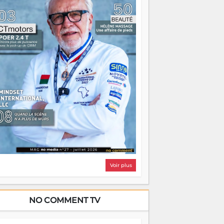
i, on pourrait s'arrêter là, applaudir et
ntrer chez soi satisfait. Mais ce serait
asser à côté d'une chose essentielle. La
ugue, ça brûle fort — et parfois, ça brûle
ite. Une flamme sans direction peut
lairer autant qu'elle peut consumer. C'est
à que les aînés entrent en scène — pas
our reprendre le gouvernail, mais pour
ntrer où sont les récifs. Les jeunes ont la
rce, les vieux ont l'expérience, comme on
t. Ce n'est pas un combat de générations
 c'est une question d'équipage. Partagez
s réussites, mais aussi vos échecs. Surtout
os échecs, d'ailleurs — ils enseignent
ieux que n'importe quel manuel. À
dagascar, la barque avance. Il faut juste
'assurer que tout le monde rame dans le
ême sens.
Voir plus
NO COMMENT TV