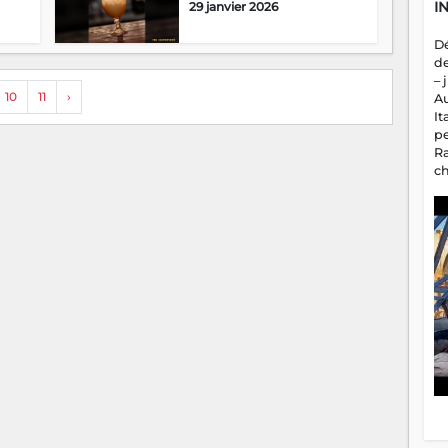
I
29 janvier 2026
D
d
– 
10
11
›
A
It
p
R
c
a
m
fa
es