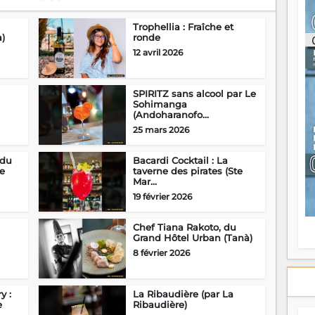
ou
re
Trophellia : Fraîche et
p
)
ronde
fo
12 avril 2026
v
éc
l
SPIRITZ sans alcool par Le
p
Sohimanga
mo
(Andoharanofo...
fo
25 mars 2026
di
—
 du
Bacardi Cocktail : La
vo
e
taverne des pirates (Ste
v
Mar...
m
19 février 2026
Ma
s
m
Chef Tiana Rakoto, du
Grand Hôtel Urban (Tanà)
8 février 2026
y :
La Ribaudière (par La
e
Ribaudière)