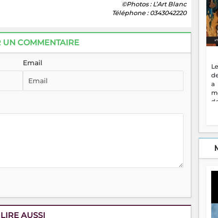
©Photos : L’Art Blanc
Téléphone : 0343042220
R UN COMMENTAIRE
Email
Le
de
a
m
de
ne
dé
l'
no
so
to
f
vr
s
vi
Af
2
LIRE AUSSI
ma