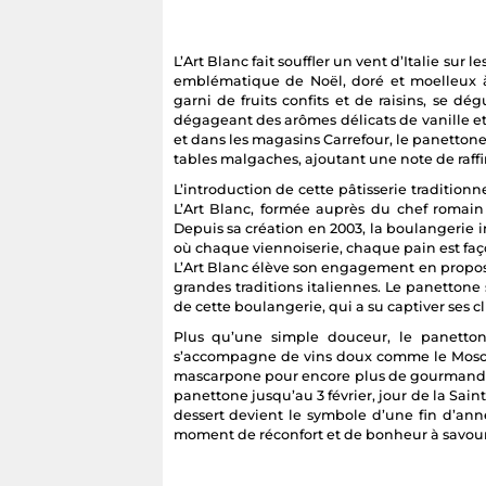
L’Art Blanc fait souffler un vent d’Italie sur 
emblématique de Noël, doré et moelleux 
garni de fruits confits et de raisins, se d
dégageant des arômes délicats de vanille e
et dans les magasins Carrefour, le panetton
tables malgaches, ajoutant une note de raffi
L’introduction de cette pâtisserie traditionn
L’Art Blanc, formée auprès du chef romain 
Depuis sa création en 2003, la boulangerie inc
où chaque viennoiserie, chaque pain est faço
L’Art Blanc élève son engagement en propo
grandes traditions italiennes. Le panettone
de cette boulangerie, qui a su captiver ses cli
Plus qu’une simple douceur, le panettone 
s’accompagne de vins doux comme le Mosca
mascarpone pour encore plus de gourmandise
panettone jusqu’au 3 février, jour de la Sain
dessert devient le symbole d’une fin d’anné
moment de réconfort et de bonheur à savoure