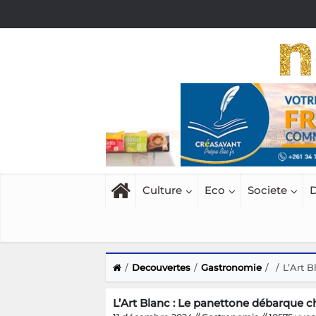
Culture
Eco
Societe
D
Decouvertes
Gastronomie
L’Art B
L’Art Blanc : Le panettone débarque c