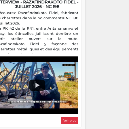
NTERVIEW - RAZAFINDRAKOTO FIDEL -
JUILLET 2026 - NC 198
écouvrez Razafindrakoto Fidel, fabricant
e charrettes dans le no comment® NC 198
juillet 2026.
u PK 42 de la RN1, entre Antananarivo et
asy, les étincelles jaillissent derrière un
etit atelier ouvert sur la route.
azafindrakoto Fidel y façonne des
harrettes métalliques et des équipements
gricoles destinés aux campagnes
algaches. Héritier d'un savoir-faire
milial, il perpétue un métier discret mais
sentiel.
Voir plus