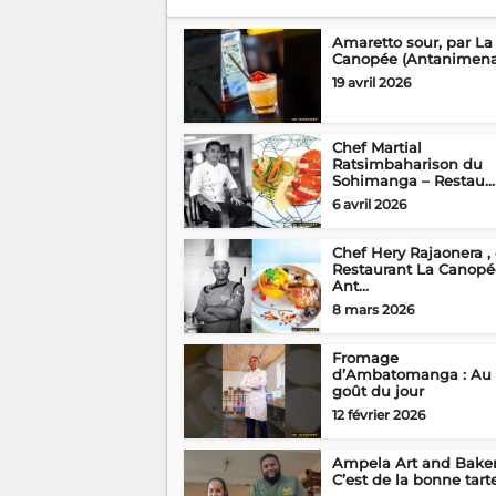
Amaretto sour, par La
Canopée (Antanimena
19 avril 2026
Chef Martial
Ratsimbaharison du
Sohimanga – Restau...
6 avril 2026
Chef Hery Rajaonera ,
Restaurant La Canopé
Ant...
8 mars 2026
Fromage
d’Ambatomanga : Au
goût du jour
12 février 2026
Ampela Art and Baker
C’est de la bonne tart