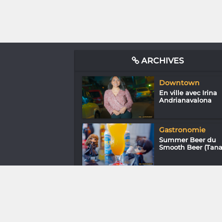
ARCHIVES
Downtown
En ville avec Irina
Andrianavalona
Gastronomie
Summer Beer du
Smooth Beer (Tana
Mode & Design
Voahary Madagasc
: La passion du
raphi...