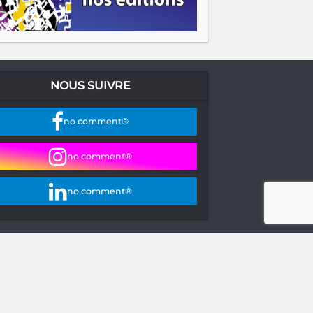
NOUS SUIVRE
no comment®
no comment®
no comment®