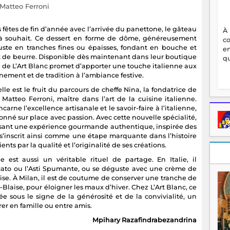
Matteo Ferroni
les fêtes de fin d’année avec l’arrivée du panettone, le gâteau
À
à souhait. Ce dessert en forme de dôme, généreusement
c
éguste en tranches fines ou épaisses, fondant en bouche et
en
t de beurre. Disponible dès maintenant dans leur boutique
qu
e de L’Art Blanc promet d’apporter une touche italienne aux
nement et de tradition à l’ambiance festive.
elle est le fruit du parcours de cheffe Nina, la fondatrice de
Matteo Ferroni, maître dans l’art de la cuisine italienne.
arne l’excellence artisanale et le savoir-faire à l’italienne,
nné sur place avec passion. Avec cette nouvelle spécialité,
sant une expérience gourmande authentique, inspirée des
 s’inscrit ainsi comme une étape marquante dans l’histoire
ents par la qualité et l’originalité de ses créations.
est aussi un véritable rituel de partage. En Italie, il
to ou l’Asti Spumante, ou se déguste avec une crème de
. À Milan, il est de coutume de conserver une tranche de
t-Blaise, pour éloigner les maux d’hiver. Chez L’Art Blanc, ce
e sous le signe de la générosité et de la convivialité, un
r en famille ou entre amis.
Mpihary Razafindrabezandrina