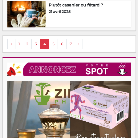
Plutôt casanier ou fêtard ?
21 avril 2025
‹
1
2
3
4
5
6
7
›