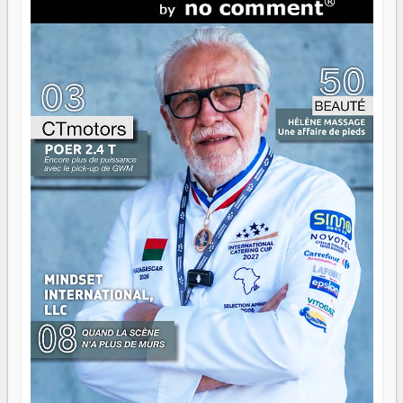
direction peut éclairer autant qu'elle peut consumer. C'est
là que les aînés entrent en scène — pas pour reprendre le
gouvernail, mais pour montrer où sont les récifs. Les jeunes
ont la force, les vieux ont l'expérience, comme on dit. Ce
n'est pas un combat de générations — c'est une question
d'équipage. Partagez vos réussites, mais aussi vos échecs.
Surtout vos échecs, d'ailleurs — ils enseignent mieux que
n'importe quel manuel. À Madagascar, la barque avance.
Il faut juste s'assurer que tout le monde rame dans le
même sens.