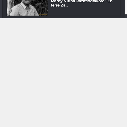
Mamy Nirina Razafindrakoto : En
terre Za...
Cinéma
« Ilay voa » Prenons-en de la graine
Mode & Design
BoGasy : L’afro, c’est chic !
Assos
Andoninaina Rajaonarivelo «
L’astrotouri...
Media & Add-0n
Mobile : la victoire dans la poche