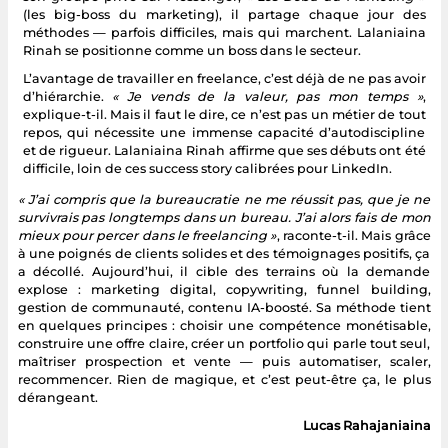
(les big-boss du marketing), il partage chaque jour des
méthodes — parfois difficiles, mais qui marchent. Lalaniaina
Rinah se positionne comme un boss dans le secteur.
L’avantage de travailler en freelance, c’est déjà de ne pas avoir
d’hiérarchie.
« Je vends de la valeur, pas mon temps »
,
explique-t-il. Mais il faut le dire, ce n’est pas un métier de tout
repos, qui nécessite une immense capacité d’autodiscipline
et de rigueur. Lalaniaina Rinah affirme que ses débuts ont été
difficile, loin de ces success story calibrées pour LinkedIn.
« J’ai compris que la bureaucratie ne me réussit pas, que je ne
survivrais pas longtemps dans un bureau. J’ai alors fais de mon
mieux pour percer dans le freelancing »
, raconte-t-il. Mais grâce
à une poignés de clients solides et des témoignages positifs, ça
a décollé. Aujourd’hui, il cible des terrains où la demande
explose : marketing digital, copywriting, funnel building,
gestion de communauté, contenu IA-boosté. Sa méthode tient
en quelques principes : choisir une compétence monétisable,
construire une offre claire, créer un portfolio qui parle tout seul,
maîtriser prospection et vente — puis automatiser, scaler,
recommencer. Rien de magique, et c’est peut-être ça, le plus
dérangeant.
Lucas Rahajaniaina