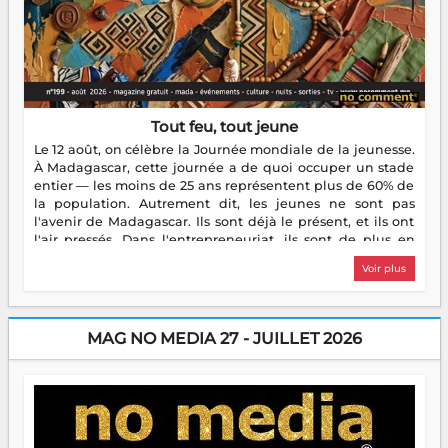
Tout feu, tout jeune
Le 12 août, on célèbre la Journée mondiale de la jeunesse.
À Madagascar, cette journée a de quoi occuper un stade
entier — les moins de 25 ans représentent plus de 60% de
la population. Autrement dit, les jeunes ne sont pas
l'avenir de Madagascar. Ils sont déjà le présent, et ils ont
l'air pressés. Dans l'entrepreneuriat, ils sont de plus en
plus nombreux à se lancer, à créer, à risquer — souvent
Voir plus
sans filet, souvent sans aide, mais toujours avec cette
énergie un peu folle qui fait qu'on se demande s'ils
dorment vraiment la nuit. En culture, les nouvelles sont
encore meilleures. Aina Rasamoelina vient de décrocher le
MAG NO MEDIA 27 - JUILLET 2026
Prix RFI Instrumental Afrique. Miangaly Elia rafle le Prix
Paritana 2026. Madagascar rayonne, et ce sont des mains
jeunes qui tiennent la torche. Alors oui, on pourrait
s'arrêter là, applaudir et rentrer chez soi satisfait. Mais ce
serait passer à côté d'une chose essentielle. La fougue, ça
brûle fort — et parfois, ça brûle vite. Une flamme sans