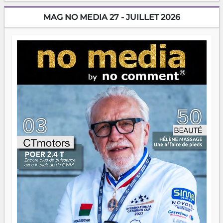
dorment vraiment la nuit. En culture, les nouvelles sont
encore meilleures. Aina Rasamoelina vient de décrocher le
MAG NO MEDIA 27 - JUILLET 2026
Prix RFI Instrumental Afrique. Miangaly Elia rafle le Prix
Paritana 2026. Madagascar rayonne, et ce sont des mains
jeunes qui tiennent la torche. Alors oui, on pourrait
s'arrêter là, applaudir et rentrer chez soi satisfait. Mais ce
serait passer à côté d'une chose essentielle. La fougue, ça
brûle fort — et parfois, ça brûle vite. Une flamme sans
direction peut éclairer autant qu'elle peut consumer. C'est
là que les aînés entrent en scène — pas pour reprendre le
gouvernail, mais pour montrer où sont les récifs. Les jeunes
ont la force, les vieux ont l'expérience, comme on dit. Ce
n'est pas un combat de générations — c'est une question
d'équipage. Partagez vos réussites, mais aussi vos échecs.
Surtout vos échecs, d'ailleurs — ils enseignent mieux que
n'importe quel manuel. À Madagascar, la barque avance.
Il faut juste s'assurer que tout le monde rame dans le
même sens.