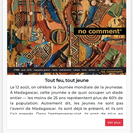
Tout feu, tout jeune
Le 12 août, on célèbre la Journée mondiale de la jeunesse.
À Madagascar, cette journée a de quoi occuper un stade
entier — les moins de 25 ans représentent plus de 60% de
la population. Autrement dit, les jeunes ne sont pas
l'avenir de Madagascar. Ils sont déjà le présent, et ils ont
l'air pressés. Dans l'entrepreneuriat, ils sont de plus en
plus nombreux à se lancer, à créer, à risquer — souvent
Voir plus
sans filet, souvent sans aide, mais toujours avec cette
énergie un peu folle qui fait qu'on se demande s'ils