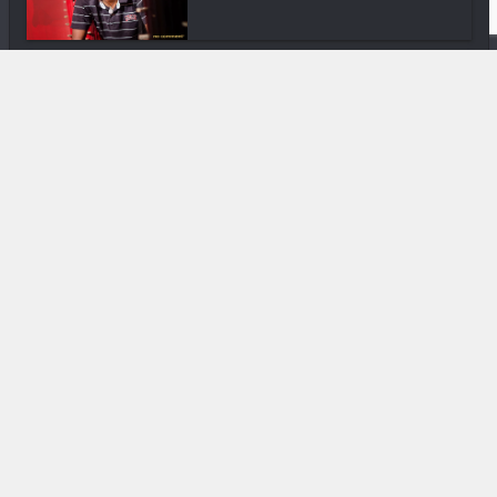
Downtown
En ville avec Sckratty
DIVERS