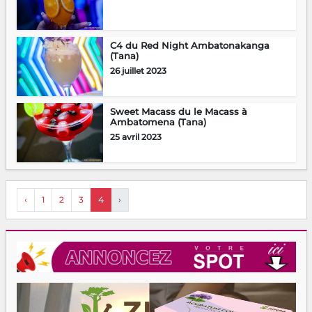
C4 du Red Night Ambatonakanga
(Tana)
26 juillet 2023
Sweet Macass du le Macass à
Ambatomena (Tana)
25 avril 2023
‹
1
2
3
4
›