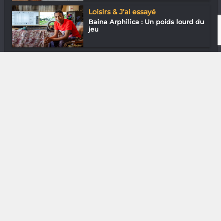
Loisirs & J’ai essayé
Baina Arphilica : Un poids lourd du
jeu
Arts Plastiques
Hary se tape le questionnaire Pivot
DIVERS