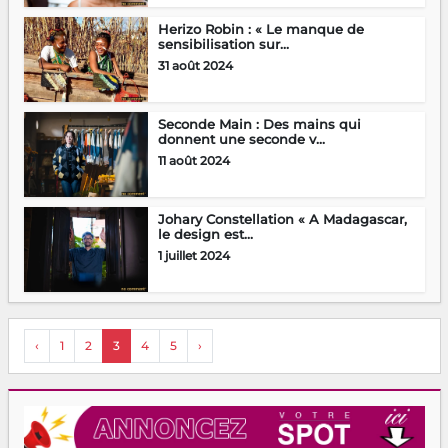
Herizo Robin : « Le manque de
sensibilisation sur...
31 août 2024
Seconde Main : Des mains qui
donnent une seconde v...
11 août 2024
Johary Constellation « A Madagascar,
le design est...
1 juillet 2024
‹
1
2
3
4
5
›