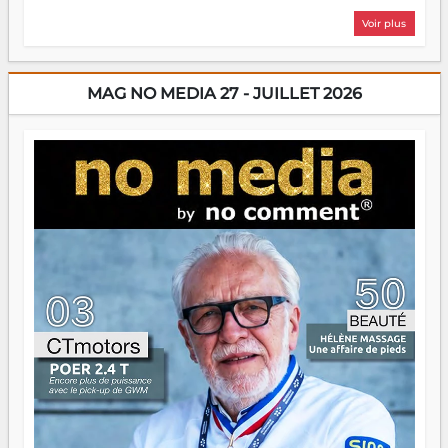
plus nombreux à se lancer, à créer, à risquer — souvent
Voir plus
sans filet, souvent sans aide, mais toujours avec cette
énergie un peu folle qui fait qu'on se demande s'ils
dorment vraiment la nuit. En culture, les nouvelles sont
encore meilleures. Aina Rasamoelina vient de décrocher le
MAG NO MEDIA 27 - JUILLET 2026
Prix RFI Instrumental Afrique. Miangaly Elia rafle le Prix
Paritana 2026. Madagascar rayonne, et ce sont des mains
jeunes qui tiennent la torche. Alors oui, on pourrait
s'arrêter là, applaudir et rentrer chez soi satisfait. Mais ce
serait passer à côté d'une chose essentielle. La fougue, ça
brûle fort — et parfois, ça brûle vite. Une flamme sans
direction peut éclairer autant qu'elle peut consumer. C'est
là que les aînés entrent en scène — pas pour reprendre le
gouvernail, mais pour montrer où sont les récifs. Les jeunes
ont la force, les vieux ont l'expérience, comme on dit. Ce
n'est pas un combat de générations — c'est une question
d'équipage. Partagez vos réussites, mais aussi vos échecs.
Surtout vos échecs, d'ailleurs — ils enseignent mieux que
n'importe quel manuel. À Madagascar, la barque avance.
Il faut juste s'assurer que tout le monde rame dans le
même sens.