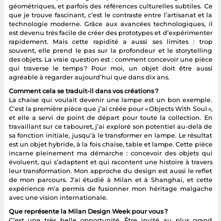
géométriques, et parfois des références culturelles subtiles. Ce
que je trouve fascinant, c’est le contraste entre l’artisanat et la
technologie moderne. Grâce aux avancées technologiques, il
est devenu très facile de créer des prototypes et d’expérimenter
rapidement. Mais cette rapidité a aussi ses limites : trop
souvent, elle prend le pas sur la profondeur et le storytelling
des objets. La vraie question est : comment concevoir une pièce
qui traverse le temps ? Pour moi, un objet doit être aussi
agréable à regarder aujourd’hui que dans dix ans.
Comment cela se traduit-il dans vos créations ?
La chaise qui voulait devenir une lampe est un bon exemple.
C’est la première pièce que j’ai créée pour « Objects With Soul »,
et elle a servi de point de départ pour toute la collection. En
travaillant sur ce tabouret, j’ai exploré son potentiel au-delà de
sa fonction initiale, jusqu’à le transformer en lampe. Le résultat
est un objet hybride, à la fois chaise, table et lampe. Cette pièce
incarne pleinement ma démarche : concevoir des objets qui
évoluent, qui s’adaptent et qui racontent une histoire à travers
leur transformation. Mon approche du design est aussi le reflet
de mon parcours. J’ai étudié à Milan et à Shanghai, et cette
expérience m’a permis de fusionner mon héritage malgache
avec une vision internationale.
Que représente la Milan Design Week pour vous ?
C’est une très belle opportunité. Être invité au plus grand